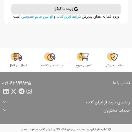
ورود با گوگل
ورود شما به معنای پذیرش
شرایط ایران کتاب
و
قوانین حریم خصوصی
است
سلامت فیزیکی
تحویل سریع
پرداخت در 4 قسط
ارسال بین‌الملل
تماس با ما
021-62999935
راهنمای خرید از ایران کتاب
ثبت سفارش
شیوه پرداخت
خدمات مشتریان
تخفیف‌های خرید
شرایط ارسال سفارش
درباره ما
شرایط استفاده
حریم خصوصی
پیگیری سفارش
بازگرداندن سفارش
پرسش‌های متداول
© تمام حقوق این وب‌سایت برای فروشگاه آنلاین ایران کتاب محفوظ است.