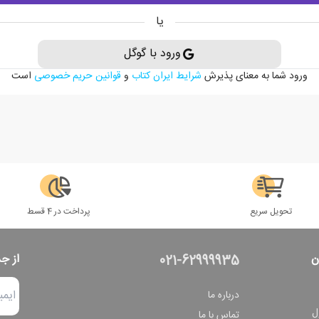
یا
ورود با گوگل
ورود شما به معنای پذیرش
شرایط ایران کتاب
و
قوانین حریم خصوصی
است
تحویل سریع
پرداخت در 4 قسط
ن
از ج
021-62999935
درباره ما
ل
تماس با ما