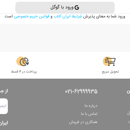
ورود با گوگل
ورود شما به معنای پذیرش
شرایط ایران کتاب
و
قوانین حریم خصوصی
است
تحویل سریع
پرداخت در 4 قسط
ن
از ج
021-62999935
درباره ما
ل
تماس با ما
همکاری در فروش
ایران