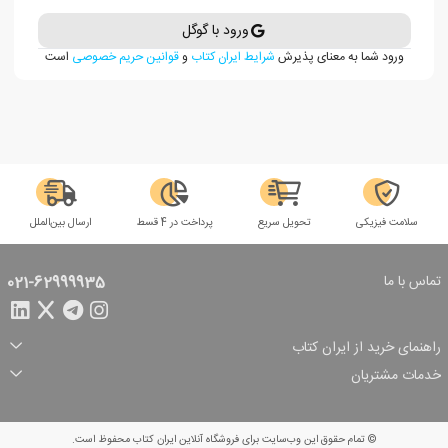
ورود با گوگل
ورود شما به معنای پذیرش
شرایط ایران کتاب
و
قوانین حریم خصوصی
است
سلامت فیزیکی
تحویل سریع
پرداخت در 4 قسط
ارسال بین‌الملل
تماس با ما
021-62999935
راهنمای خرید از ایران کتاب
ثبت سفارش
شیوه پرداخت
خدمات مشتریان
تخفیف‌های خرید
شرایط ارسال سفارش
درباره ما
شرایط استفاده
حریم خصوصی
پیگیری سفارش
بازگرداندن سفارش
پرسش‌های متداول
© تمام حقوق این وب‌سایت برای فروشگاه آنلاین ایران کتاب محفوظ است.