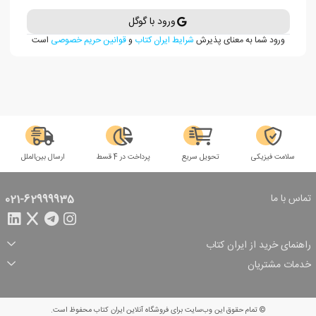
ورود با گوگل
ورود شما به معنای پذیرش
شرایط ایران کتاب
و
قوانین حریم خصوصی
است
سلامت فیزیکی
تحویل سریع
پرداخت در 4 قسط
ارسال بین‌الملل
تماس با ما
021-62999935
راهنمای خرید از ایران کتاب
ثبت سفارش
شیوه پرداخت
خدمات مشتریان
تخفیف‌های خرید
شرایط ارسال سفارش
درباره ما
شرایط استفاده
حریم خصوصی
پیگیری سفارش
بازگرداندن سفارش
پرسش‌های متداول
© تمام حقوق این وب‌سایت برای فروشگاه آنلاین ایران کتاب محفوظ است.