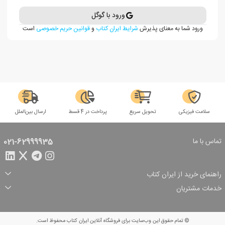
ورود با گوگل
ورود شما به معنای پذیرش
شرایط ایران کتاب
و
قوانین حریم خصوصی
است
سلامت فیزیکی
تحویل سریع
پرداخت در 4 قسط
ارسال بین‌الملل
تماس با ما
021-62999935
راهنمای خرید از ایران کتاب
ثبت سفارش
شیوه پرداخت
خدمات مشتریان
تخفیف‌های خرید
شرایط ارسال سفارش
درباره ما
شرایط استفاده
حریم خصوصی
پیگیری سفارش
بازگرداندن سفارش
پرسش‌های متداول
© تمام حقوق این وب‌سایت برای فروشگاه آنلاین ایران کتاب محفوظ است.