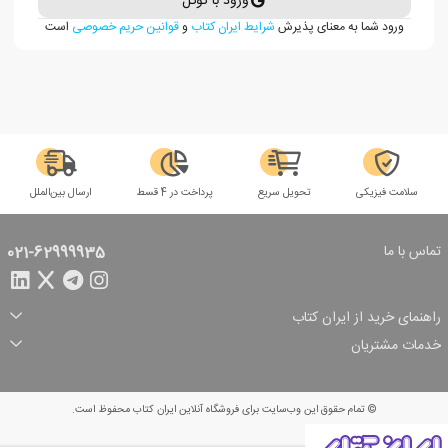
ورود با گوگل
ورود شما به معنای پذیرش
شرایط ایران کتاب
و
قوانین حریم خصوصی
است
سلامت فیزیکی
تحویل سریع
پرداخت در 4 قسط
ارسال بین‌الملل
تماس با ما
021-62999935
راهنمای خرید از ایران کتاب
ثبت سفارش
شیوه پرداخت
خدمات مشتریان
تخفیف‌های خرید
شرایط ارسال سفارش
درباره ما
شرایط استفاده
حریم خصوصی
پیگیری سفارش
بازگرداندن سفارش
پرسش‌های متداول
© تمام حقوق این وب‌سایت برای فروشگاه آنلاین ایران کتاب محفوظ است.