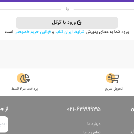
یا
ورود با گوگل
ورود شما به معنای پذیرش
شرایط ایران کتاب
و
قوانین حریم خصوصی
است
تحویل سریع
پرداخت در 4 قسط
ن
از ج
021-62999935
درباره ما
ل
تماس با ما