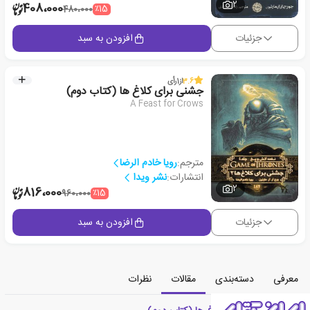
2
408،000
٪15
480،000
جزئیات
افزودن به سبد
3.6
از
1
رأی
جشنی برای کلاغ ها (کتاب دوم)
A Feast for Crows
مترجم:
رویا خادم الرضا
انتشارات:
نشر ویدا
2
816،000
٪15
960،000
جزئیات
افزودن به سبد
معرفی
دسته‌بندی
مقالات
نظرات