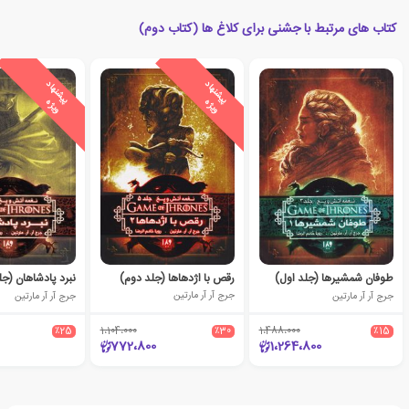
کتاب های مرتبط با جشنی برای کلاغ ها (کتاب دوم)
ی
ش
ن
ه
ا
د
و
ی
ژ
ی
ش
ن
ه
ا
د
و
ی
ژ
پ
ه
پ
ه
طوفان شمشیرها (جلد اول)
رقص با اژدهاها (جلد دوم)
نبرد پادشاهان (ج
جرج آر آر مارتین
جرج آر آر مارتین
جرج آر آر مارتین
٪25
1،104،000
٪30
1،488،000
٪15
772،800
1،264،800