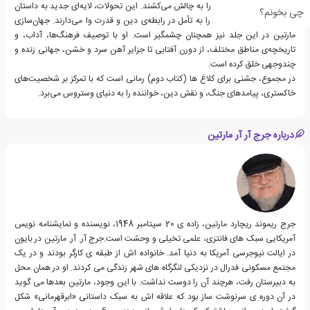
تبدیل می‌شوند و سرسی را به چالش می‌کشند. این تحولات، لایه‌ای جدید به داستان
چی بخونم؟
اضافه می‌کنند و خواننده را به تأمل در رابطه‌ی دین و قدرت وا می‌دارند. جهان‌سازی
مارتین در این جلد نیز همچنان چشمگیر است. او با توصیف فرهنگ‌ها، آداب، و
تاریخچه‌ی مناطق مختلف، از دورن آفتابی تا جزایر آهن سرد و خشن، جهانی زنده و
چندوجهی خلق کرده است.
در مجموع، جشنی برای کلاغ ها (کتاب دوم) رمانی است که با تمرکز بر شخصیت‌های
خاکستری، پیامدهای جنگ، و نقش دین، خواننده را به دنیای وستروس می‌برد.
درباره جرج آر آر مارتین
جرج ریموند ریچارد مارتین، زاده ی 20 سپتامبر 1948، نویسنده و نمایشنامه نویس
آمریکایی سبک های فانتزی، علمی تخیلی و وحشت است.جرج آر. آر. مارتین در بایون
در ایالت نیوجرسی آمریکا به دنیا آمد. خانواده اش از طبقه ی کارگر بودند و در یک
مجتمع مسکونی فدرال در نزدیکی لنگرگاه های شهر زندگی می کردند. او در همان محل
به دبیرستان رفت، هرچند آن را دوست نداشت. با این وجود، مارتین بعدها می گوید
در آن دوره ی سرنوشت ساز بود که علاقه اش به سبک داستانی «ابرقهرمانی» شکل