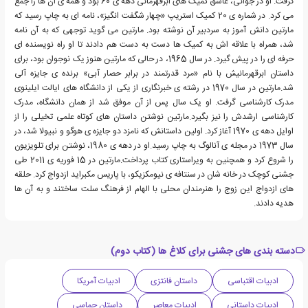
گرفت. او در جوانی، عاشق کمیک های ابرقهرمانی دهه ی 60 بود و همه ی آن ها را جمع
می کرد. در شماره ی 20 کمیک استریپ «چهار شگفت انگیز»، نامه ای به چاپ رسید که
مارتین دانش آموز به سردبیر آن نوشته بود. مارتین می گوید توجهی که به آن نامه
شد، همراه با علاقه اش به کمیک ها دست به دست هم دادند تا او راه نویسنده ای
حرفه ای را در پیش گیرد. در سال 1965، در حالی که مارتین هنوز یک نوجوان بود، برای
داستان ابرقهرمانیش با نام «مرد قدرتمند در برابر حصار آبی» برنده ی جایزه آلی
شد.مارتین در سال 1970 در رشته ی خبرنگاری از یکی از دانشگاه های ایالت ایلینوی
مدرک کارشناسی گرفت. او یک سال پس از آن موفق شد از همان دانشگاه، مدرک
کارشناسی ارشدش را نیز بگیرد.مارتین نوشتن داستان های کوتاه علمی تخیلی را از
اوایل دهه ی 1970 آغاز کرد. اولین داستانش که نامزد دو جایزه ی هوگو و نبیولا شد، در
سال 1973 در مجله ی آنالوگ به چاپ رسید.او در دهه ی 1980، نوشتن برای تلویزیون
را شروع کرد و همچنین به ویراستاری کتاب پرداخت.مارتین در 15 فوریه ی 2011 طی
جشنی کوچک در خانه شان در سنتافه ی نیومکزیکو، با پاریس مکبراید ازدواج کرد. حلقه
های ازدواج این زوج را هنرمندان محلی با الهام از فرهنگ سلت ساختند و به آن ها
هدیه دادند.
دسته بندی های جشنی برای کلاغ ها (کتاب دوم)
ادبیات اقتباسی
داستان فانتزی
ادبیات آمریکا
ادبیات داستانی
ادبیات معاصر
داستان حماسی