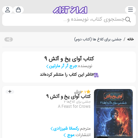
دسته‌بندی
ورود 
سبد خرید
جستجوی کتاب، نویسنده و...
خانه
/
جشنی برای کلاغ ها (کتاب دوم)
کتاب آوای یخ و آتش 9
نویسنده:
جرج آر آر مارتین
2
ناشر این کتاب را منتشر کرده‌اند
3.7
از
1
رأی
کتاب آوای یخ و آتش 9
جشنی برای کلاغ‌ها 2
A Feast for Crows
مترجم:
رکسانا شیرزادی
انتشارات:
موج