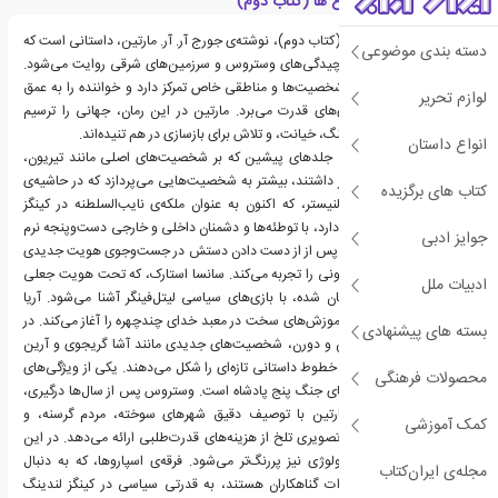
معرفی جشنی برای کلاغ ها (کتاب دوم)
رمان جشنی برای کلاغ ها (کتاب دوم)، نوشته‌ی جورج آر. آر. مارتین، داستانی است که
دسته بندی موضوعی
در ادامه‌ی درگیری‌ها و پیچیدگی‌های وستروس و سرزمین‌های شرقی روایت می‌شود.
این اثر،در بخش اول بر شخصیت‌ها و مناطقی خاص تمرکز دارد و خواننده را به عمق
لوازم تحریر
پیامدهای جنگ‌ها و بازی‌های قدرت می‌برد. مارتین در این رمان، جهانی را ترسیم
می‌کند که در آن ویرانی جنگ، خیانت، و تلاش برای بازسازی در هم تنیده‌اند.
انواع داستان
داستان این جلد، برخلاف جلدهای پیشین که بر شخصیت‌های اصلی مانند تیریون،
دنریس، و جان اسنو تمرکز داشتند، بیشتر به شخصیت‌هایی می‌پردازد که در حاشیه‌ی
کتاب های برگزیده
داستان بوده‌اند. سرسی لنیستر، که اکنون به عنوان ملکه‌ی نایب‌السلطنه در کینگز
لندینگ قدرت را در دست دارد، با توطئه‌ها و دشمنان داخلی و خارجی دست‌وپنجه نرم
جوایز ادبی
می‌کند. جیمی لنیستر، که پس از از دست دادن دستش در جست‌وجوی هویت جدیدی
است، سفری درونی و بیرونی را تجربه می‌کند. سانسا استارک، که تحت هویت جعلی
ادبیات ملل
آلیین استون در ویل پنهان شده، با بازی‌های سیاسی لیتل‌فینگر آشنا می‌شود. آریا
استارک نیز، در براووس، آموزش‌های سخت در معبد خدای چندچهره را آغاز می‌کند. در
بسته های پیشنهادی
همین حال، در جزایر آهن و دورن، شخصیت‌های جدیدی مانند آشا گریجوی و آرین
مارتل معرفی می‌شوند که خطوط داستانی تازه‌ای را شکل می‌دهند. یکی از ویژگی‌های
محصولات فرهنگی
این رمان، تمرکز بر پیامدهای جنگ پنج پادشاه است. وستروس پس از سال‌ها درگیری،
ویران و خسته است. مارتین با توصیف دقیق شهرهای سوخته، مردم گرسنه، و
کمک آموزشی
خاندان‌های ازهم‌پاشیده، تصویری تلخ از هزینه‌های قدرت‌طلبی ارائه می‌دهد. در این
میان، نقش دین و ایدئولوژی نیز پررنگ‌تر می‌شود. فرقه‌ی اسپاروها، که به دنبال
مجله‌ی ایران‌کتاب
اصلاحات مذهبی و مجازات گناهکاران هستند، به قدرتی سیاسی در کینگز لندینگ