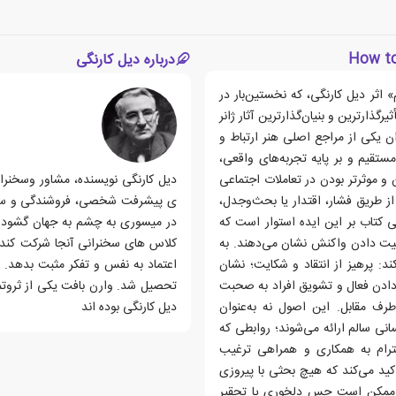
درباره دیل کارنگی
 اثر دیل کارنگی، که نخستین‌بار در
یرگذارترین و بنیان‌گذارترین آثار ژانر
 یکی از مراجع اصلی هنر ارتباط و
مستقیم و بر پایه تجربه‌های واقعی،
 و موثرتر بودن در تعاملات اجتماعی
دیل کارنگی نویسنده، مشاور وسخنرا
 از طریق فشار، اقتدار یا بحث‌وجدل،
ی پیشرفت شخصی، فروشندگی و سخنرا
 کتاب بر این ایده استوار است که
یت دادن واکنش نشان می‌دهند. به
کلاس های سخنرانی آنجا شرکت کند.
د: پرهیز از انتقاد و شکایت؛ نشان
اعتماد به نفس و تفکر مثبت بدهد. ب
دادن فعال و تشویق افراد به صحبت
تحصیل شد. وارن بافت یکی از ثروتم
طرف مقابل. این اصول نه به‌عنوان
دیل کارنگی بوده اند
سانی سالم ارائه می‌شوند؛ روابطی که
ترام به همکاری و همراهی ترغیب
کید می‌کند که هیچ بحثی با پیروزی
ل، ممکن است حس دلخوری یا تحقیر