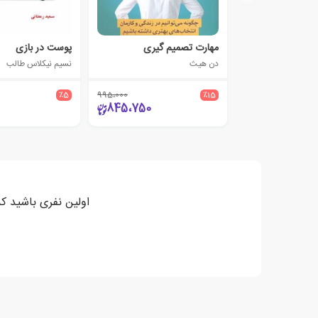
مهارت تصمیم گیری
پوست در بازی
دن هیث
نسیم نیکلاس طالب
٪5
995،000
٪15
845،750
اولین نفری باشید که نظر خود را درباره "کتا