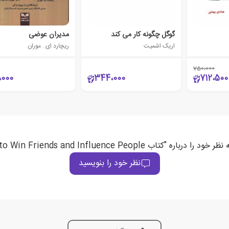
گوگل چگونه کار می کند
مدیران عوضی
اریک اشمیت
ریچارد ای . موران
750،000
،000
344،000
712،500
ب How to Win Friends and Influence People" ثبت می‌کند
نظر خود را بنویسید