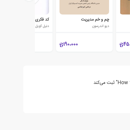
چم و خم مدیریت
کد فکری
دیو اندرسون
دنیل کویل
369،000
190،000
45