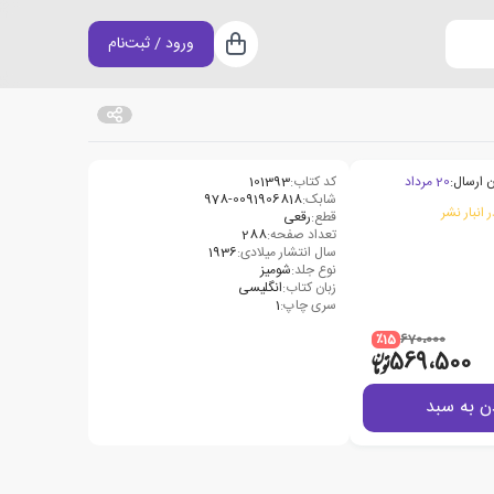
ورود / ثبت‌نام
سبد خرید
 ارسال:
20 مرداد
کد کتاب:
101393
شابک:
978-0091906818
 انبار نشر
قطع:
رقعی
تعداد صفحه:
288
سال انتشار میلادی:
1936
نوع جلد:
شومیز
زبان کتاب:
انگلیسی
سری چاپ:
1
٪15
670،000
569،500
ن به سبد