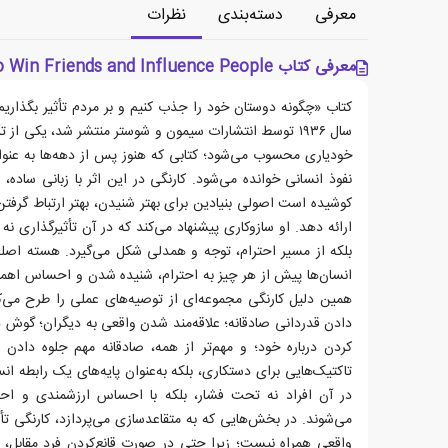
معرفی
دسته‌بندی
نظرات
معرفی کتاب How to Win Friends and Influence People
کتاب «چگونه دوستان خود را جذب کنیم و بر مردم تأثیر بگذاریم»
سال ۱۹۳۶ توسط انتشارات سیمون و شوستر منتشر شد، یکی از تأث
خودیاری محسوب می‌شود؛ کتابی که هنوز پس از دهه‌ها به عنوان
نفوذ انسانی خوانده می‌شود. کارنگی در این اثر با زبانی ساده، 
کوشیده است اصولی بنیادین برای بهتر شنیدن، بهتر ارتباط گرفتن
ارائه دهد. او سازوکاری پیشنهاد می‌کند که در آن تأثیرگذاری نه
بلکه از مسیر احترام، توجه و همدلی شکل می‌گیرد. هسته اصلی
انسان‌ها پیش از هر چیز به احترام، شنیده شدن و احساس اهم
همین دلیل کارنگی مجموعه‌ای از توصیه‌های عملی را طرح می‌کن
دادن قدردانی صادقانه؛ علاقه‌مند شدن واقعی به دیگران؛ گوش 
کردن درباره خود؛ و مهم‌تر از همه، صادقانه مهم جلوه دادن 
تاکتیک‌هایی برای دستکاری، بلکه به‌عنوان پایه‌های یک رابطه ان
در آن افراد نه تحت فشار، بلکه با احساس ارزشمندی و اح
می‌شوند. در بخش‌هایی که به متقاعدسازی می‌پردازد، کارنگی تأ
واقعی همراه نیست؛ زیرا حتی در صورت قانع‌کردن فرد مقاب