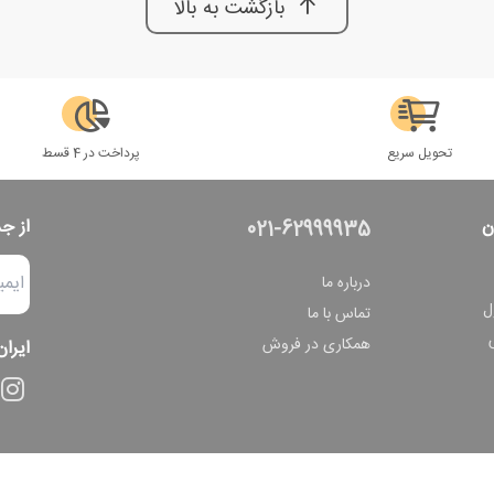
بازگشت به بالا
تحویل سریع
پرداخت در 4 قسط
ن
از ج
021-62999935
درباره ما
ل
تماس با ما
همکاری در فروش
ایران