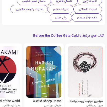
ادبیات ژاپن
داستان فانتزی
داستان علمی تخیلی
ادبیات داستانی
ادبیات معاصر
ادبیات رئالیسم جادویی
دهه 2010 میلادی
زبان اصلی
کتاب های مرتبط با Before the Coffee Gets Cold
سرزمین عجایب بیرحم و ته دنیا
A Wild Sheep Chase
هاروکی موراکامی
هاروکی موراکامی
هاروکی موراکامی