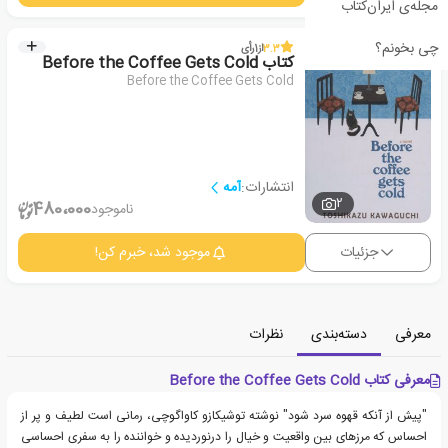
مجله‌ی ایران‌کتاب
چی بخونم؟
3.3
از
1
رأی
کتاب Before the Coffee Gets Cold
Before the Coffee Gets Cold
انتشارات:
آمه
2
480،000
ناموجود
جزئیات
موجود شد، خبرم کن!
معرفی
دسته‌بندی
نظرات
معرفی کتاب Before the Coffee Gets Cold
"پیش از آنکه قهوه سرد شود" نوشته توشیکازو کاواگوچی، رمانی است لطیف و پر از
احساس که مرزهای بین واقعیت و خیال را درنوردیده و خواننده را به سفری احساسی