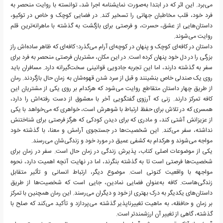
می‌برد. این اثر که در ابتدا به‌صورت نمایشنامه اجرا شد، توانسته با روایت منحصر به
فرد خود، قلب مخاطبان جهانی را تسخیر کند. در فضایی کوچک و خاص در توکیو،
داستان‌هایی از عشق، حسرت، و فرصتی برای بازگشت به گذشته با ماهرانه‌ترین قلم
روایت می‌شوند.
داستان در کافه‌ای کوچک و پنهان در کوچه‌ای آرام می‌گذرد؛ کافه‌ای که ظاهر ساده‌اش راز
بزرگی را در دل خود پنهان کرده است. در این مکان، مشتریان فرصتی منحصر به فرد برای
سفر به گذشته دارند، اما این تجربه جادویی قوانینی سخت‌گیرانه دارد. مسافران باید
روی یک صندلی خاص بنشینند و قبل از سرد شدن قهوه‌شان به زمان حال بازگردند. رمان
از طریق چهار داستان متقاطع روایت می‌شود که هرکدام بر روی یکی از مشتریان این
کافه تمرکز دارند. زنی که آرزوی گفتگویی آخر با معشوق از دست رفته‌اش را دارد،
همسری که در تلاش برای حفظ ارتباط با شوهرش است، خواهری که می‌خواهد با یکی
از عزیزانش آشتی کند، و مادری که برای دیدن کودکی که هرگز فرصتی برای شناختنش
نداشته، سفر می‌کند. این شخصیت‌ها در جستجوی آرامش و معنا، با گذشته خود
مواجه می‌شوند و هرکدام به کشفی عمیق در مورد خود و زندگی‌شان می‌رسند.
یکی از موضوعات اصلی کتاب، پذیرش زندگی در زمان حال است. سفر در زمان برای
شخصیت‌ها فرصتی است تا به گذشته بنگرند، اما در نهایت آنچه اهمیت دارد، نحوه
مواجهه با واقعیت کنونی است. موضوع دیگر، ارتباط انسانی و تأثیر متقابل
زندگی‌هاست. کافه به‌عنوان فضایی نمادین، جایی است که شخصیت‌ها از طریق
داستان‌های یکدیگر به درک بهتری از خود و دیگران می‌رسند. این رمان همچنین با تمرکز
بر زمان و حافظه، به ماهیت تغییرناپذیر گذشته می‌پردازد و تأکید می‌کند که صلح با
گذشته، گاهی از تغییر آن ارزشمندتر است.