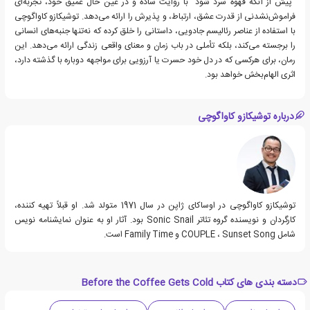
"پیش از آنکه قهوه سرد شود" با روایت ساده و در عین حال عمیق خود، تجربه‌ای
فراموش‌نشدنی از قدرت عشق، ارتباط، و پذیرش را ارائه می‌دهد. توشیکازو کاواگوچی
با استفاده از عناصر رئالیسم جادویی، داستانی را خلق کرده که نه‌تنها جنبه‌های انسانی
را برجسته می‌کند، بلکه تأملی در باب زمان و معنای واقعی زندگی ارائه می‌دهد. این
رمان، برای هرکسی که در دل خود حسرت یا آرزویی برای مواجهه دوباره با گذشته دارد،
اثری الهام‌بخش خواهد بود.
درباره توشیکازو کاواگوچی
توشیکازو کاواگوچی در اوساکای ژاپن در سال 1971 متولد شد. او قبلاً تهیه کننده،
کارگردان و نویسنده گروه تئاتر Sonic Snail بود. آثار او به عنوان نمایشنامه نویس
شامل COUPLE ، Sunset Song و Family Time است.
دسته بندی های کتاب Before the Coffee Gets Cold