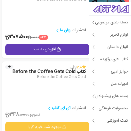
دسته بندی موضوعی
انتشارات:
زبان ما
لوازم تحریر
1
307،500
٪25
410،000
انواع داستان
جزئیات
افزودن به سبد
کتاب های برگزیده
3.8
از
1
رأی
جوایز ادبی
کتاب Before the Coffee Gets Cold
Before the Coffee Gets Cold
ادبیات ملل
بسته های پیشنهادی
انتشارات:
آی آی کتاب
محصولات فرهنگی
2
348،000
ناموجود
کمک آموزشی
جزئیات
موجود شد، خبرم کن!