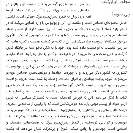
مجله‌ی ایران‌کتاب
بی‌برنامه، آلن و یولیوس را سوار بالون هوای گرم می‌کند و سقوط این بالون در
اقیانوس، زنجیره‌ای از رویدادهای عجیب و بین‌المللی را آغاز می‌کند. نجات آن‌ها
چی بخونم؟
توسط یک کشتی باری، نقطه ورود رمان به قلمرو بحران‌های بزرگ جهانی است. کشتی
حامل محموله‌ای حساس است و مقصد آن، آلن و یولیوس را وارد فضایی می‌کند که در
ظاهر باید کاملا امنیتی، خطرناک و جدی باشد. اما یوناسون دقیقا از همین تضاد
استفاده می‌کند: دو پیرمرد بی‌برنامه، بی‌ادعا و عمدتا در جست‌وجوی آسایش، ناگهان
در مرکز مسئله‌ای پیچیده قرار می‌گیرند. آلن با تکیه بر گذشته عجیب و تجربه‌هایی که
در رمان نخست به او نسبت داده شده بود، خود را به شکل ناخواسته در جایگاه فردی
کارآمد و حتی متخصص جا می‌زند. در حقیقت، او کمتر به حل بحران‌ها علاقه دارد و
بیشتر می‌خواهد زنده بماند، نوشیدنی مناسبی پیدا کند و از دردسر بعدی عبور کند.
رمان سپس به سفری زنجیره‌ای و پرحادثه تبدیل می‌شود که در آن آلن و یولیوس از
کشوری به کشور دیگر می‌روند و با چهره‌ها، نهادها و موقعیت‌های حساس روبه‌رو
می‌شوند. شیوه روایت یوناسون بر اغراق، تصادف و تضاد بنا شده است. هرچه موقعیت
رسمی‌تر و پرتنش‌تر می‌شود، واکنش آلن ساده‌تر، زمینی‌تر و بی‌تکلف‌تر است. همین
فاصله میان اهمیت ظاهری رویدادها و بی‌خیالی شخصیت اصلی، منبع اصلی طنز
کتاب را شکل می‌دهد. آلن نه قهرمان کلاسیک است، نه تحلیل‌گر سیاسی، نه فردی
آرمان‌خواه؛ او بیشتر نوعی بازمانده خوش‌شانس است که با ترکیبی از ساده‌دلی، تجربه،
فرصت‌طلبی ملایم و بی‌اعتنایی به ایدئولوژی‌ها از موقعیت‌های خطرناک عبور می‌کند.
نقطه قوت اصلی «باز هم ماجراجویی های تصادفی پیرمرد صدساله» در ریتم تند، طنز
موقعیت و توانایی نویسنده در تبدیل بحران‌های بزرگ به صحنه‌هایی مضحک و
انسانی است. یوناسون با زبانی سبک، شوخ و پرتحرک، نشان می‌دهد که پشت