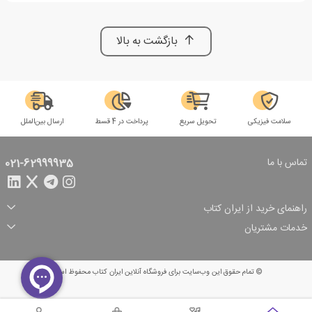
بازگشت به بالا
سلامت فیزیکی
تحویل سریع
پرداخت در 4 قسط
ارسال بین‌الملل
تماس با ما
021-62999935
راهنمای خرید از ایران کتاب
ثبت سفارش
شیوه پرداخت
خدمات مشتریان
تخفیف‌های خرید
شرایط ارسال سفارش
درباره ما
شرایط استفاده
حریم خصوصی
پیگیری سفارش
بازگرداندن سفارش
پرسش‌های متداول
© تمام حقوق این وب‌سایت برای فروشگاه آنلاین ایران کتاب محفوظ است.
سبد خرید