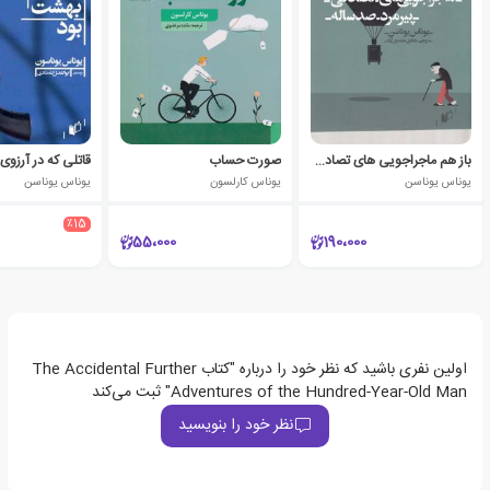
باز هم ماجراجویی های تصادفی پیرمرد صدساله
صورت حساب
یوناس یوناسن
یوناس کارلسون
یوناس یوناسن
٪15
55،000
190،000
اولین نفری باشید که نظر خود را درباره "کتاب The Accidental Further
Adventures of the Hundred-Year-Old Man" ثبت می‌کند
نظر خود را بنویسید