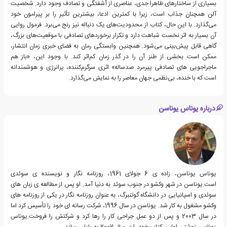
بسیاری از ساختارهای ظاهرا جدی، عناصری از آشفتگی و تصادف وجود دارد. شخصیت
آلن همچنان جذاب است، زیرا با کمترین ادعا، بیشترین تأثیر را بر پیرامون خود
می‌گذارد. با این حال، کتاب از محدودیت‌های یک دنباله نیز رنج می‌برد. فرمول روایی
آن بسیار به اثر نخست شباهت دارد و تکرار برخوردهای تصادفی با موقعیت‌های بزرگ،
گاهی قابل پیش‌بینی می‌شود. همچنین وابستگی رمان به فضای خبری زمان انتشار،
ممکن است بخشی از طنز آن را در گذر زمان کم‌اثر کند. با وجود این، «باز هم
ماجراجویی های تصادفی پیرمرد صدساله» اثری سرگرم‌کننده، پرانرژی و هوشمندانه
است که با خنده، بی‌نظمی جهان معاصر را به نمایش می‌گذارد.
درباره یوناس یوناسن
یوناس یوناسن، زاده ی 6 جولای 1961، روزنامه نگار و نویسنده ی سوئدی
است.یوناسن در شهر وکشو در جنوب سوئد به دنیا آمد. او پس از مطالعه ی زبان های
سوئدی و اسپانیایی در دانشگاه گوتنبرگ، به عنوان روزنامه نگار در یکی از روزنامه های
وکشو مشغول به کار شد. یوناسن در سال 1996، شرکت رسانه ای خود را تأسیس کرد اما
در سال 2003 و پس از دو عمل جراحی کار را رها کرد و شرکتش را فروخت.یوناس