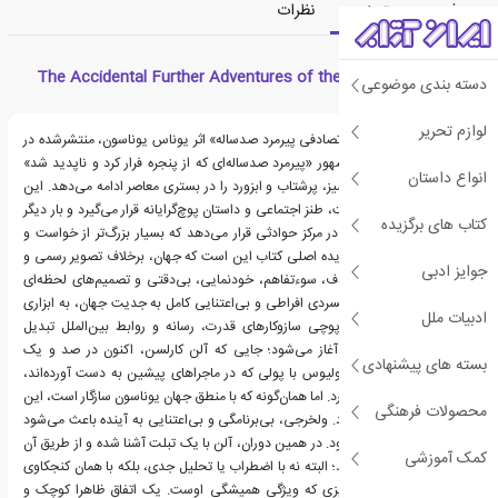
معرفی
دسته‌بندی
نظرات
معرفی کتاب The Accidental Further Adventures of the Hundred-
دسته بندی موضوعی
Year-Old Man
لوازم تحریر
«باز هم ماجراجویی های تصادفی پیرمرد صدساله» اثر یوناس یوناسون، منتشرشده در
سال ۲۰۱۸، دنباله رمان مشهور «پیرمرد صدساله‌ای که از پنجره فرار کرد و ناپدید شد»
انواع داستان
است و همان فضای طنزآمیز، پرشتاب و ابزورد را در بستری معاصر ادامه می‌دهد. این
رمان در ژانر کمدی موقعیت، طنز اجتماعی و داستان پوچ‌گرایانه قرار می‌گیرد و بار دیگر
کتاب های برگزیده
شخصیت آلن کارلسن را در مرکز حوادثی قرار می‌دهد که بسیار بزرگ‌تر از خواست و
توان او به نظر می‌رسند. ایده اصلی کتاب این است که جهان، برخلاف تصویر رسمی و
جوایز ادبی
منظم خود، اغلب با تصادف، سوءتفاهم، خودنمایی، بی‌دقتی و تصمیم‌های لحظه‌ای
پیش می‌رود. آلن، با خونسردی افراطی و بی‌اعتنایی کامل به جدیت جهان، به ابزاری
ادبیات ملل
روایی برای آشکار کردن پوچی سازوکارهای قدرت، رسانه و روابط بین‌الملل تبدیل
می‌شود. داستان از بالی آغاز می‌شود؛ جایی که آلن کارلسن، اکنون در صد و یک
بسته های پیشنهادی
سالگی، همراه دوستش یولیوس با پولی که در ماجراهای پیشین به دست آورده‌اند،
زندگی آسوده و تجملی دارد. اما همان‌گونه که با منطق جهان یوناسون سازگار است، این
محصولات فرهنگی
آرامش دوام چندانی ندارد. ولخرجی، بی‌برنامگی و بی‌اعتنایی به آینده باعث می‌شود
دارایی آنان رو به پایان برود. در همین دوران، آلن با یک تبلت آشنا شده و از طریق آن
کمک آموزشی
اخبار جهان را دنبال می‌کند؛ البته نه با اضطراب یا تحلیل جدی، بلکه با همان کنجکاوی
ساده و بی‌تفاوتی طنزآمیزی که ویژگی همیشگی اوست. یک اتفاق ظاهرا کوچک و