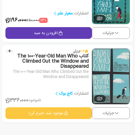
انتشارات:
معیار علم
1
196،000
٪30
280،000
جزئیات
افزودن به سبد
3.6
از
1
رأی
کتاب The 100-Year-Old Man Who
Climbed Out the Window and
Disappeared
The 100-Year-Old Man Who Climbed Out the
Window and Disappeared
انتشارات:
کاج بوک
1
336،000
ناموجود
جزئیات
موجود شد، خبرم کن!