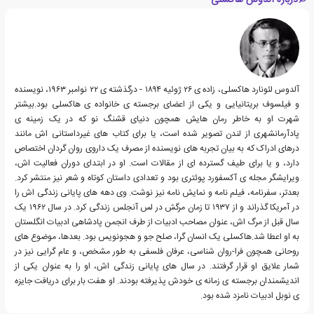
آلدوس لئونارد هاکسلی، زاده ی ۲۶ ژوئیه ۱۸۹۴ - درگذشته ی ۲۲ نوامبر ۱۹۶۳، نویسنده
و فیلسوف بریتانیایی و یکی از اعضای برجسته ی خانواده ی هاکسلی بود.بیشتر
شهرت او به خاطر رمان هایش همچون دنیای قشنگ نو که در یک زمینه ی
پادآرمانشهری از لندن تصویر شده است، یا برای کتاب های غیرداستانی اش مانند
درهای ادراک که به بیان تجربه های نویسنده از مصرف یک داروی روان گردان اختصاص
دارد، و یا برای طیف گسترده ای از مقالات است. او در ابتدای دوران فعالیت اش،
ویرایشگر مجله ی آکسفورد پوئتری بود و تعدادی داستان کوتاه و شعر نیز منتشر کرد.
بعدتر، سفرنامه، فیلم نامه و نمایش نامه نیز نوشت. وی دهه های پایانی زندگی اش را
در آمریکا گذراند و از ۱۹۳۷ تا زمان مرگش در لس آنجلس زندگی کرد. در سال ۱۹۶۲ یک
سال قبل از مرگ اش، عنوان مصاحب ادبیات از طرف انجمن پادشاهی ادبیات انگلستان
به او اعطا شد.هاکسلی یک انسان گرا، صلح جو و هجونویس بود. بعدها، موضوع های
روحانی همچون فرا-روان شناسی، عرفان فلسفی به طور مشخص، و عام گرایی نیز در
شمار علایق او قرار گرفتند. در سال های پایانی زندگی اش، او را به عنوان یکی از
اندیشمندان برجسته ی زمانه ی خودش پذیرفته بودند. او هفت بار برای دریافت جایزه
ی نوبل ادبیات نامزد شده بود.