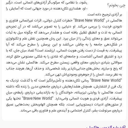
که به تمدن مدرن وارد می‌شود، با نظامی که سرکوب‌گر آزادی‌های انسانی است، درگیر
چی بخونم؟
می‌شود. سرنوشت تراژیک او، هشداری تکان‌دهنده در مورد جهانی است که آسایش را
بر آزادی ترجیح داده است.
هاکسلی در "Brave New World" خطرات کنترل دولتی، اثرات غیرانسانی فناوری و
نابودی فردیت را بررسی می‌کند. او دنیایی را به تصویر می‌کشد که در آن تجربه‌ی
انسانی به لذت و انطباق تقلیل یافته است و هشدار می‌دهد که چگونه میل به ثبات
می‌تواند عمق و معنای زندگی را از میان ببرد. این رمان همچنین نقش علم و تکنولوژی
در شکل‌دهی جامعه را به چالش می‌کشد و این پرسش را مطرح می‌کند که آیا
پیشرفت، به قیمت از دست رفتن هویت انسانی، ارزشمند است؟ تضاد میان جان، که با
درد و اشتیاق انسانی آشناست، و جامعه‌ای که شادی را به شکلی مصنوعی خلق کرده،
سوالاتی بنیادی درباره‌ی معنای واقعی زیستن مطرح می‌کند. هاکسلی نشان می‌دهد
که رنج و مبارزه، بخش‌های جدایی‌ناپذیر رشد شخصی‌اند و حذف آن‌ها، هرچند جذاب
به نظر برسد، انسان را از جوهره‌ی وجودی‌اش تهی می‌کند.
"Brave New World" رمانی تکان‌دهنده و تأمل‌برانگیز است که با گذشت نزدیک به
یک قرن از انتشارش، همچنان هشدارهایش درباره‌ی جامعه‌ی مدرن را زنده نگه داشته
است. هاکسلی با روایتی تیزبینانه، خوانندگان را به بازاندیشی درباره‌ی رابطه‌ی میان
پیشرفت، آزادی فردی و هویت انسانی وا‌می‌دارد. "Brave New World" نه‌تنها یکی
از ستون‌های ادبیات دیستوپیایی است، بلکه همچنان الهام‌بخش بحث‌هایی عمیق
درباره‌ی سرنوشت بشر، کنترل اجتماعی و آینده‌ی علم و فناوری باقی می‌ماند.
درباره آلدوس هاکسلی