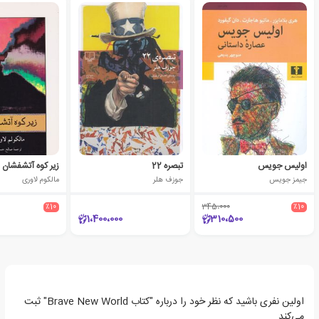
اولیس جویس
تبصره 22
زیر کوه آتشفشان
جیمز جویس
جوزف هلر
مالکوم لاوری
٪10
345،000
٪10
1،400،000
310،500
اولین نفری باشید که نظر خود را درباره "کتاب Brave New World" ثبت
می‌کند