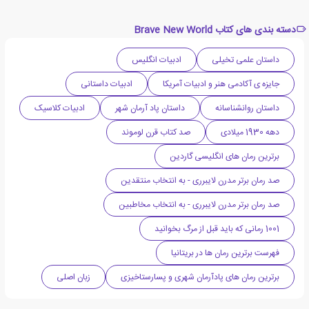
دسته بندی های کتاب Brave New World
داستان علمی تخیلی
ادبیات انگلیس
جایزه ی آکادمی هنر و ادبیات آمریکا
ادبیات داستانی
داستان روانشناسانه
داستان پاد آرمان شهر
ادبیات کلاسیک
دهه 1930 میلادی
صد کتاب قرن لوموند
برترین رمان های انگلیسی گاردین
صد رمان برتر مدرن لایبرری - به انتخاب منتقدین
صد رمان برتر مدرن لایبرری - به انتخاب مخاطبین
1001 رمانی که باید قبل از مرگ بخوانید
فهرست برترین رمان ها در بریتانیا
برترین رمان های پادآرمان شهری و پسارستاخیزی
زبان اصلی