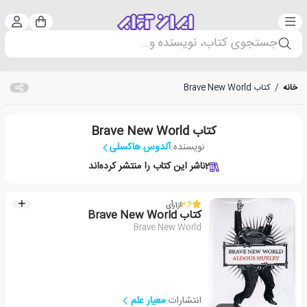
دسته‌بندی
ورود 
سبد خرید
جستجوی کتاب، نویسنده و...
خانه
/
کتاب Brave New World
کتاب Brave New World
نویسنده:
آلدوس هاکسلی
2
ناشر این کتاب را منتشر کرده‌اند
3.6
از
1
رأی
کتاب Brave New World
Brave New World
انتشارات:
معیار علم