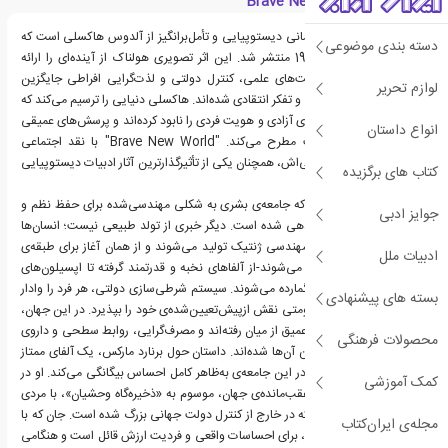
معرفی کتاب Brave New World
"Brave New World" رمانی دیستوپیایی و تأمل‌برانگیز از آلدوس هاکسلی است که
دسته بندی موضوعی
نخستین بار در سال 1932 منتشر شد. این اثر تصویری هولناک از آینده‌ای را ارائه
می‌دهد که در آن پیشرفت‌های علمی، کنترل دولتی و لذت‌گرایی افراطی جایگزین
لوازم تحریر
فردیت، احساسات انسانی و تفکر انتقادی شده‌اند. هاکسلی دنیایی را ترسیم می‌کند که
در آن ثبات و بهره‌وری، بهای آزادی و هویت فردی را نابود کرده‌اند و پرسش‌های عمیقی
انواع داستان
درباره‌ی هزینه‌ی پیشرفت مطرح می‌کند. "Brave New World" با نقد اجتماعی
تیزبینانه و ارتباط همیشگی‌اش، همچنان یکی از تأثیرگذارترین آثار ادبیات دیستوپیایی
کتاب های برگزیده
باقی مانده است.
رمان در آینده‌ای می‌گذرد که جامعه‌ی بشری به شکلی مهندسی‌شده برای حفظ نظم و
جوایز ادبی
خوشبختی مطلق سازماندهی شده است. دیگر خبری از تولد طبیعی نیست؛ انسان‌ها
در آزمایشگاه‌ها به روش مهندسی ژنتیک تولید می‌شوند و از همان آغاز برای طبقه‌ی
ادبیات ملل
اجتماعی خود برنامه‌ریزی می‌شوند-از آلفاهای نخبه و قدرتمند گرفته تا اپسیلون‌های
کارگر که به مشاغل پست گمارده می‌شوند. سیستم شرطی‌سازی دولتی، هر فرد را وادار
بسته های پیشنهادی
می‌کند که بدون هیچ مقاومتی نقش ازپیش‌تعیین‌شده‌ی خود را بپذیرد. در این جهان،
درد، تعارض و احساسات عمیق از میان رفته‌اند و مصرف‌گرایی، روابط سطحی و داروی
محصولات فرهنگی
آرام‌بخش "سوما" جایگزین آن‌ها شده‌اند. داستان حول برنارد مارکس، یک آلفای ممتاز
اما متفاوت، می‌چرخد که در این جامعه‌ی به‌ظاهر کامل احساس بیگانگی می‌کند. او در
کمک آموزشی
سفری به یکی از مناطق عقب‌مانده‌ی جهان، موسوم به «ذخیره‌گاه وحشیان»، با مردی
به نام جان آشنا می‌شود که در خارج از کنترل دولت جهانی بزرگ شده است. جان که با
مجله‌ی ایران‌کتاب
آثار شکسپیر پرورش یافته، برای احساسات واقعی و فردیت ارزش قائل است و هنگامی