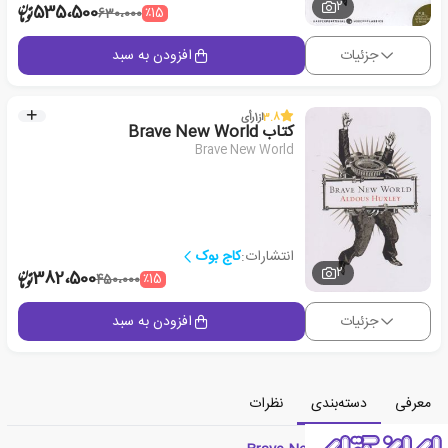
2
535،500
٪15
630،000
جزئیات
افزودن به سبد
3.8
از
1
رأی
کتاب Brave New World
Brave New World
انتشارات:
کاج بوک
2
382،500
٪15
450،000
جزئیات
افزودن به سبد
معرفی
دسته‌بندی
نظرات