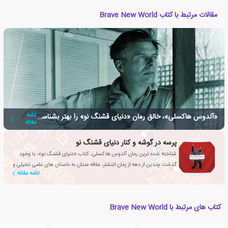
مقالات مرتبط با کتاب Brave New World
«آلدوس هاکسلی»، خالق رمان «دنیای قشنگ نو» را بهتر بشناسیم
ادامه
مقاله
پرسه در گوشه و کنار دنیای قشنگ نو
شناخته شده ترین رمان آلدوس هاکسلی، کتاب «دنیای قشنگ نو»، با وجود
گذشت چندین از دهه از زمان انتشار، علاقه مندان به داستان های علمی تخیلی و
ادامه مقاله
پادآرمان شهری در سراسر جهان را به وجد می آورد.
کتاب های مرتبط با Brave New World