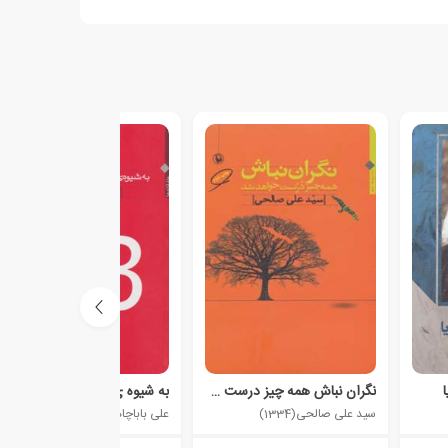
نگران نباش همه چیز درست خواهد شد
به شیوه ی خودشان عاشق م
سید علی صالحی(1334)
علی باباچاهی