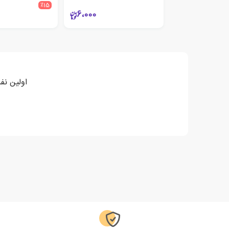
٪15
6،000
اولین نف