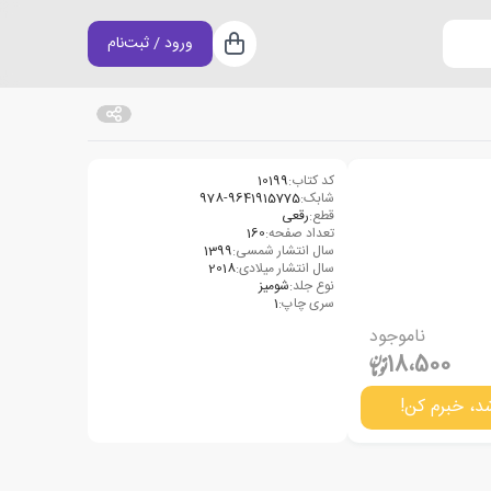
ورود / ثبت‌نام
سبد خرید
کد کتاب:
10199
شابک:
978-9641915775
قطع:
رقعی
تعداد صفحه:
160
سال انتشار شمسی:
1399
سال انتشار میلادی:
2018
نوع جلد:
شومیز
سری چاپ:
1
ناموجود
18،500
د، خبرم کن!