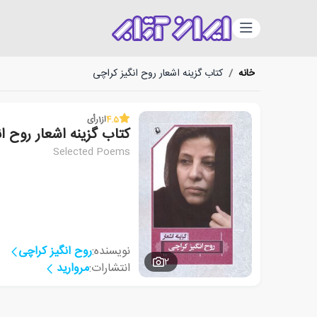
دسته‌بندی
خانه
/
کتاب گزینه اشعار روح انگیز کراچی
4.5
از
1
رأی
کتاب گزینه اشعار روح ا
Selected Poems
نویسنده:
روح انگیز کراچی
2
انتشارات:
مروارید