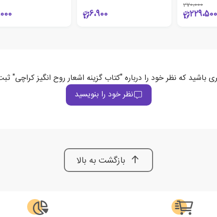
270،000
،000
6،900
229،500
ری باشید که نظر خود را درباره "کتاب گزینه اشعار روح انگیز کراچی" ثبت
نظر خود را بنویسید
بازگشت به بالا