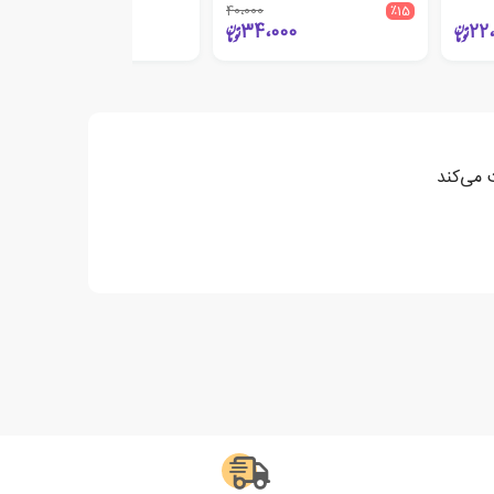
40،000
٪15
8،800
34،000
22
 می‌کند