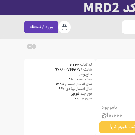
ورود / ثبت‌نام
سبد خرید
کد کتاب:
10232
شابک:
9786007443279
قطع:
رقعی
تعداد صفحه:
88
سال انتشار شمسی:
1395
سال انتشار میلادی:
1947
نوع جلد:
شومیز
سری چاپ:
2
ناموجود
10،000
د، خبرم کن!