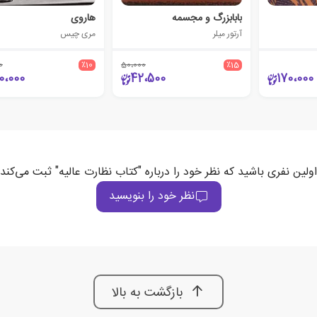
بابابزرگ و مجسمه
هاروی
آرتور میلر
مری چیس
0
٪10
50،000
٪15
0،000
42،500
170،000
اولین نفری باشید که نظر خود را درباره "کتاب نظارت عالیه" ثبت می‌کند
نظر خود را بنویسید
بازگشت به بالا