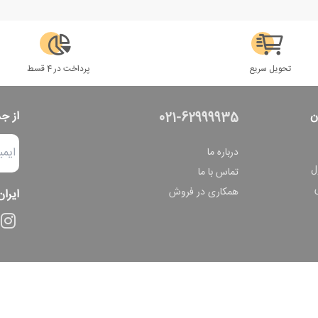
تحویل سریع
پرداخت در 4 قسط
ن
از ج
021-62999935
درباره ما
ل
تماس با ما
همکاری در فروش
ایران