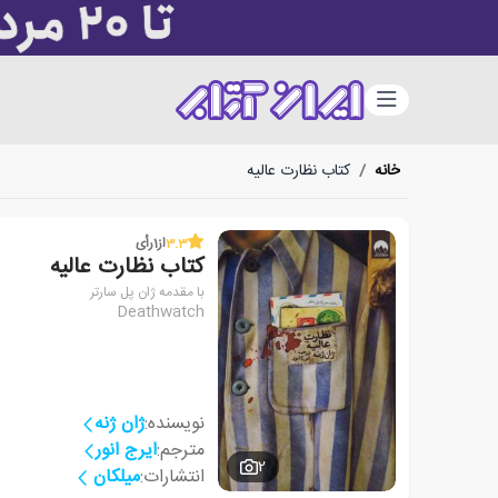
دسته‌بندی
خانه
/
کتاب نظارت عالیه
3.3
از
1
رأی
کتاب نظارت عالیه
با مقدمه ژان پل سارتر
Deathwatch
نویسنده:
ژان ژنه
مترجم:
ایرج انور
2
انتشارات:
میلکان