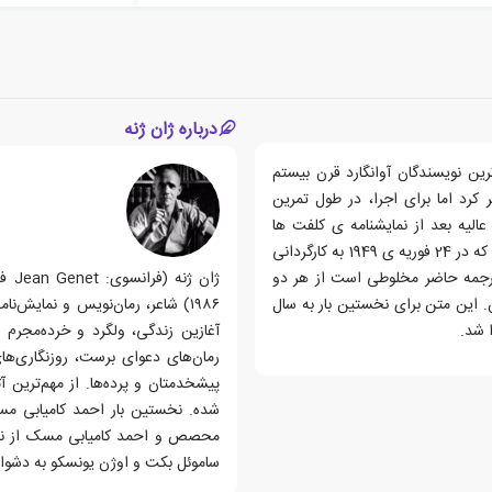
درباره ژان ژنه
رین نویسندگان آوانگارد قرن بیستم
ت عالیه را کتابخانه گالیمار در سال 1949 منتشر کرد اما برای اجرا، در طول تمرین
عالیه بعد از نمایشنامه ی کلفت ها
منتشر شد و روی صحنه رفت اما اولین کار نمایشی ژان ژنه است که در 24 فوریه ی 1949 به کارگردانی
. ترجمه حاضر مخلوطی است از هر دو
. این متن برای نخستین بار به سال
۱۹۸۶) شاعر، رمان‌نویس و نمایش
آغازین زندگی، ولگرد و خرده‌مجرم بو
رمان‌های دعوای برست، روزنگاری‌های 
پیشخدمتان و پرده‌ها. از مهم‌ترین آ
شده. نخستین بار احمد کامیابی مس
محصص و احمد کامیابی مسک از نخستی
ساموئل بکت و اوژن یونسکو به دشوا