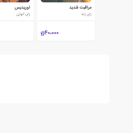
مراقبت شدید
اوریدیس
ژان ژنه
ژان آنوئی
40،000