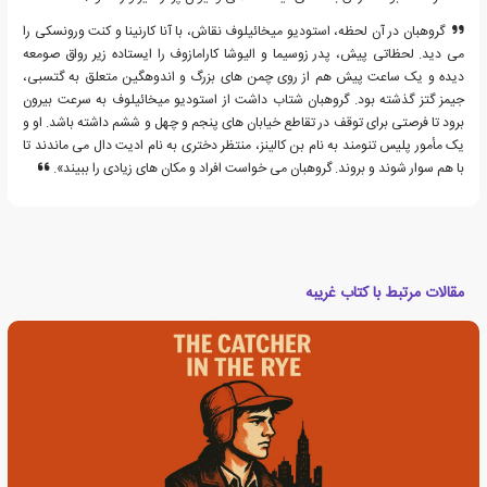
گروهبان در آن لحظه، استودیو میخائیلوف نقاش، با آنا کارنینا و کنت ورونسکی را
می دید. لحظاتی پیش، پدر زوسیما و الیوشا کارامازوف را ایستاده زیر رواق صومعه
دیده و یک ساعت پیش هم از روی چمن های بزرگ و اندوهگین متعلق به گتسبی،
جیمز گتز گذشته بود. گروهبان شتاب داشت از استودیو میخائیلوف به سرعت بیرون
برود تا فرصتی برای توقف در تقاطع خیابان های پنجم و چهل و ششم داشته باشد. او و
یک مأمور پلیس تنومند به نام بن کالینز، منتظر دختری به نام ادیت دال می ماندند تا
با هم سوار شوند و بروند. گروهبان می خواست افراد و مکان های زیادی را ببیند».
مقالات مرتبط با کتاب غریبه