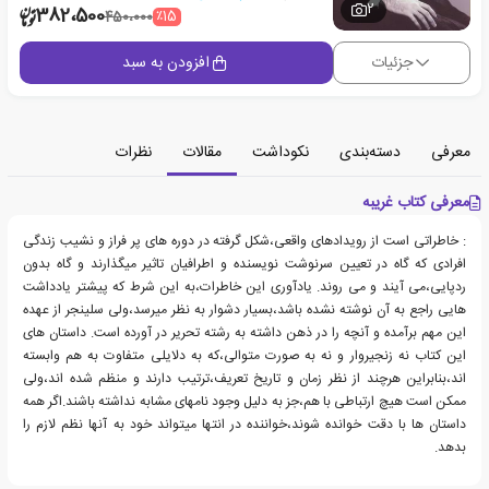
2
382،500
٪15
450،000
جزئیات
افزودن به سبد
معرفی
دسته‌بندی
نکوداشت
مقالات
نظرات
معرفی کتاب غریبه
: خاطراتی است از رویدادهای واقعی،شکل گرفته در دوره های پر فراز و نشیب زندگی
افرادی که گاه در تعیین سرنوشت نویسنده و اطرافیان تاثیر میگذارند و گاه بدون
ردپایی،می آیند و می روند. یادآوری این خاطرات،به این شرط که پیشتر یادداشت
هایی راجع به آن نوشته نشده باشد،بسیار دشوار به نظر میرسد،ولی سلینجر از عهده
این مهم برآمده و آنچه را در ذهن داشته به رشته تحریر در آورده است. داستان های
این کتاب نه زنجیروار و نه به صورت متوالی،که به دلایلی متفاوت به هم وابسته
اند،بنابراین هرچند از نظر زمان و تاریخ تعریف،ترتیب دارند و منظم شده اند،ولی
ممکن است هیچ ارتباطی با هم،جز به دلیل وجود نامهای مشابه نداشته باشند.اگر همه
داستان ها با دقت خوانده شوند،خواننده در انتها میتواند خود به آنها نظم لازم را
بدهد.