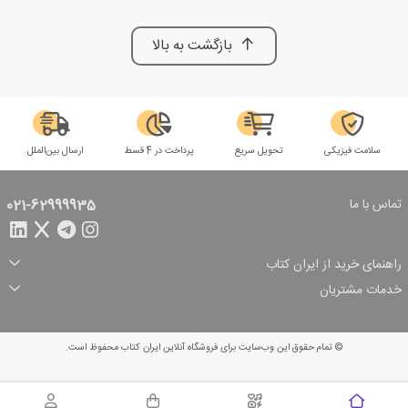
بازگشت به بالا
سلامت فیزیکی
تحویل سریع
پرداخت در 4 قسط
ارسال بین‌الملل
تماس با ما
021-62999935
راهنمای خرید از ایران کتاب
ثبت سفارش
شیوه پرداخت
خدمات مشتریان
تخفیف‌های خرید
شرایط ارسال سفارش
درباره ما
شرایط استفاده
حریم خصوصی
پیگیری سفارش
بازگرداندن سفارش
پرسش‌های متداول
© تمام حقوق این وب‌سایت برای فروشگاه آنلاین ایران کتاب محفوظ است.
سبد خرید