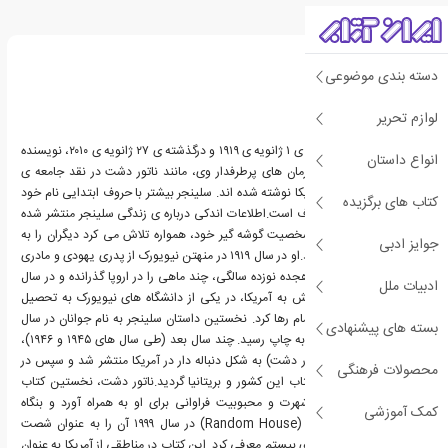
درباره جی دی سلینجر
دسته بندی موضوعی
لوازم تحریر
جروم دیوید سلینجر، زاده ی ۱ ژانویه ی ۱۹۱۹ و درگذشته ی ۲۷ ژانویه ی ۲۰۱۰، نویسنده
انواع داستان
ی معاصر آمریکایی بود. رمان های پرطرفدار وی، مانند ناتور دشت در نقد جامعه ی
مدرن غرب و خصوصا آمریکا نوشته شده اند. سلینجر بیشتر با حروف ابتدایی نام خود
کتاب های برگزیده
«جی. دی. سلینجر» معروف است.اطلاعات اندکی درباره ی زندگی سلینجر منتشر شده
است، و او، با توجه به شخصیت گوشه گیر خود، همواره تلاش می کرد دیگران را به
جوایز ادبی
حریم زندگی اش راه ندهد.او در سال ۱۹۱۹ در منهتن نیویورک از پدری یهودی و مادری
مسیحی به دنیا آمد. در هجده نوزده سالگی، چند ماهی را در اروپا گذرانده و در سال
ادبیات ملل
۱۹۳۸، هم زمان با بازگشتش به آمریکا، در یکی از دانشگاه های نیویورک به تحصیل
پرداخت، اما آن را نیمه تمام رها کرد. نخستین داستان سلینجر به نام جوانان در سال
بسته های پیشنهادی
۱۹۴۰ در مجله ی استوری به چاپ رسید. چند سال بعد (طی سال های ۱۹۴۵ و ۱۹۴۶)،
داستان ناتور دشت (ناطور دشت) به شکل دنباله دار در آمریکا منتشر شد و سپس در
محصولات فرهنگی
سال ۱۹۵۱ روانه ی بازار کتاب این کشور و بریتانیا گردید.ناتور دشت، نخستین کتاب
سلینجر، در مدت کمی شهرت و محبوبیت فراوانی برای او به همراه آورد و بنگاه
کمک آموزشی
انتشاراتی راندوم هاوس (Random House) در سال ۱۹۹۹ آن را به عنوان شصت
وچهارمین رمان برتر سده ی بیستم معرفی کرد. این کتاب در مناطقی از آمریکا به عنوان