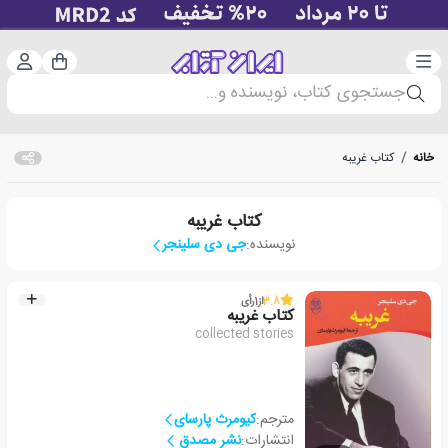
دسته‌بندی
ورود 
سبد خرید
جستجوی کتاب، نویسنده و...
خانه
/
کتاب غریبه
کتاب غریبه
نویسنده:
جی دی سلینجر
3.8
از
1
رأی
کتاب غریبه
collected stories
مترجم:
کیومرث پارسای
انتشارات:
نشر مصدق