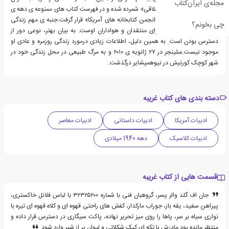
مجله‌ی ایران‌کتاب
کتاب «نامناسب» و «غیراخلاقی» شمرده شده و در فهرست کتاب های ممنوعه ی دهه ی
۱۹۹۰ منتشرشده از سوی «انجمن کتابخانه های آمریکا» قرار گرفت.جنبه ی مهم زندگی
چی بخونم؟
سلینجر، مبهم بودن او برای منتقدان و هواداران اوست. به بیان بهتر، نوعی دور از
دسترس بودن است. به همین دلیل، اطلاعات زیادی درمورد زندگی روزمره و عادی او
موجود نیست.سلینجر در ۲۷ ژانویه ی ۲۰۱۰ و به مرگ طبیعی در محل زندگی خود در
شهر کوچک کورنیش در نیوهمپشایر درگذشت.
دسته بندی های کتاب غریبه
ادبیات آمریکا
ادبیات داستانی
ادبیات معاصر
ادبیات کلاسیک
دهه 1940 میلادی
قسمت هایی از کتاب غریبه
جان اف گلد والر پسر، گروهبان فنی با شماره ۳۲۳۲۵۲۰۰ با لباس فلانل خاکستری،
پیراهن سفید، یقه باز، جوراب مارکدار، کفش های راحتی قهوه ای و کلاه قهوه ای تیره با
نواری سیاه بر سر، پاها را روی میز تحریر نهاده، پاکت سیگاری در دسترس قرار داده و
منتظر مانده بود مادرش با تکه ای کیک شکلاتی و لیوان پر از شیر وارد شود.