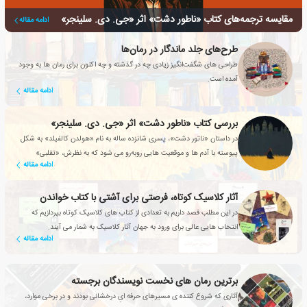
مقایسه ترجمه‌های کتاب «ناطور دشت» اثر «جی. دی. سلینجر»
ادامه مقاله
طرح‌های جلد ماندگار در رمان‌ها
طراحی های شگفت‌انگیز زیادی چه در گذشته و چه اکنون برای رمان ها به وجود
آمده است.
ادامه مقاله
بررسی کتاب «ناطور دشت» اثر «جی. دی. سلینجر»
در داستان «ناتور دشت»، پسری شانزده ساله به نام «هولدن کالفیلد» به شکل
پیوسته با آدم ها و موقعیت هایی روبه‌رو می شود که به نظرش، «تقلبی»
ادامه مقاله
هستند.
آثار کلاسیک کوتاه، فرصتی برای آشتی با کتاب خواندن
در این مطلب قصد داریم به تعدادی از کتاب های کلاسیک کوتاه بپردازیم که
انتخاب هایی عالی برای ورود به جهان آثار کلاسیک به شمار می آیند.
ادامه مقاله
برترین رمان های نخست نویسندگان برجسته
آثاری که شروع کننده ی مسیرهای حرفه ایِ درخشانی بودند و در برخی موارد،