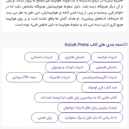
«جزیره کرس» در دریای مدیترانه با یک فروند هواپیما غیر مسلح به پرواز درآمد، و پس
از آن دیگر هیچگاه دیده نشد. دلیل سقوط هواپیمایش هیچگاه مشخص نشد اما در
«اواخر قرن بیستم» و پس از پیدا شدن لاشه ی هواپیمایش، این طور به نظر می رسد
که «برخلاف ادعاهای پیشین»، او هدف آلمان ها واقع نشده است و بر روی هواپیما
هیچ اثری از تیر دیده نمی شد و سقوط هواپیما به دلیل «نقص فنی» بوده است.
دسته بندی های کتاب Kucuk Prens
ادبیات فرانسه
داستان فانتزی
ادبیات داستانی
داستان فلسفی
ادبیات کودک و نوجوان
ادبیات اگزیستانسیالیسم
ادبیات کلاسیک
دهه 1940 میلادی
صد کتاب قرن لوموند
کتاب هایی که به بیشترین زبان های دنیا ترجمه شده اند
لیست برترین رمان های ادبیات نوجوان
1001 رمانی که باید قبل از مرگ بخوانید
زبان اصلی