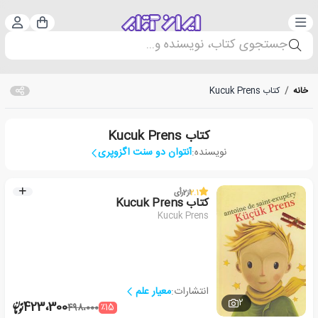
دسته‌بندی
ورود 
سبد خرید
جستجوی کتاب، نویسنده و...
خانه
/
کتاب Kucuk Prens
کتاب Kucuk Prens
نویسنده:
آنتوان دو سنت اگزوپری
2.1
از
2
رأی
کتاب Kucuk Prens
Kucuk Prens
انتشارات:
معیار علم
2
423،300
٪15
498،000