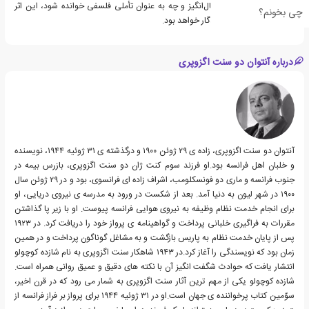
چه به عنوان ماجرایی خیال‌انگیز و چه به عنوان تأملی فلسفی خوانده شود، این اثر
چی بخونم؟
همچنان الهام‌بخش و ماندگار خواهد بود.
درباره آنتوان دو سنت اگزوپری
آنتوان دو سنت اگزوپری، زاده ی ۲۹ ژوئن ۱۹۰۰ و درگذشته ی ۳۱ ژوئیه ۱۹۴۴، نویسنده
و خلبان اهل فرانسه بود.او فرزند سوم کنت ژان دو سنت اگزوپری، بازرس بیمه در
جنوب فرانسه و ماری دو فونسکلومب، اشراف زاده ای فرانسوی، بود و در ۲۹ ژوئن سال
۱۹۰۰ در شهر لیون به دنیا آمد. بعد از شکست در ورود به مدرسه ی نیروی دریایی، او
برای انجام خدمت نظام وظیفه به نیروی هوایی فرانسه پیوست. او با زیر پا گذاشتن
مقررات به فراگیری خلبانی پرداخت و گواهینامه ی پرواز خود را دریافت کرد. در ۱۹۲۳
پس از پایان خدمت نظام به پاریس بازگشت و به مشاغل گوناگون پرداخت و در همین
زمان بود که نویسندگی را آغاز کرد.در ۱۹۴۳ شاهکار سنت اگزوپری به نام شازده کوچولو
انتشار یافت که حوادث شگفت انگیز آن با نکته های دقیق و عمیق روانی همراه است.
شازده کوچولو یکی از مهم ترین آثار سنت اگزوپری به شمار می رود که در قرن اخیر،
سوّمین کتاب پرخواننده ی جهان است.او در ۳۱ ژوئیه ۱۹۴۴ برای پرواز بر فراز فرانسه از