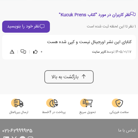
نظر کاربران در مورد "کتاب Kucuk Prens"
نظر خود را بنویسید
1
نظر تا این لحظه ثبت شده است
کتابای این نشر اورجینال نیست و کپی شده هست
1405/01/17
|
توسط
کاربر سایت
0
|
|
بازگشت به بالا
سلامت فیزیکی
تحویل سریع
پرداخت در 4 قسط
ارسال بین‌الملل
تماس با ما
021-62999935