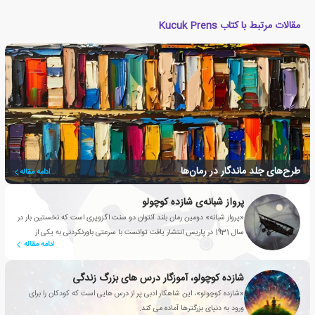
مقالات مرتبط با کتاب Kucuk Prens
طرح‌های جلد ماندگار در رمان‌ها
ادامه مقاله
پرواز شبانه‌ی شازده کوچولو
«پرواز شبانه» دومین رمان بلند آنتوان دو سنت اگزوپری است که نخستین بار در
سال 1931 در پاریس انتشار یافت توانست با سرعتی باورنکردنی به یکی از
ادامه مقاله
پرفروش‌ترین کتاب‌ها در سطح جهان تبدیل شود.
شازده کوچولو، آموزگار درس های بزرگ زندگی
«شازده کوچولو»، این شاهکار ادبی پر از درس هایی است که کودکان را برای
ورود به دنیای بزرگترها آماده می کند.