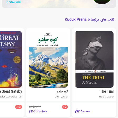
ادامه مقاله
کتاب های مرتبط با Kucuk Prens
The Trial
کوه جادو
 Great Gatsby
فرانتس کافکا
توماس مان
اف اسکات فیتزجرالد
٪15
1،750،000
٪5
1،662،500
380،000