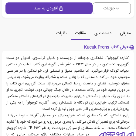
جزئیات
افزودن به سبد
معرفی
دسته‌بندی
مقالات
نظرات
معرفی کتاب Kucuk Prens
"شازده کوچولو"، شاهکاری جاودانه از نویسنده و خلبان فرانسوی، آنتوان دو سنت
اگزوپری، نخستین بار در سال ۱۹۴۳ منتشر شد. اگرچه این کتاب اغلب در دسته‌ی
ادبیات کودک قرار می‌گیرد، اما مفاهیم عمیق و فلسفی آن، خوانندگان را در هر سنی
مجذوب خود می‌کند. داستانی که با زبانی ساده و شاعرانه روایت می‌شود، به بررسی
عشق، دوستی، فقدان و ماهیت روابط انسانی می‌پردازد. سنت اگزوپری این کتاب را
در دوران تبعید خود در ایالات متحده، در خلال جنگ جهانی دوم، نوشت. تجربیات او
به عنوان یک خلبان و تأملاتش درباره‌ی بشریت، به‌وضوح در لایه‌های داستان منعکس
شده‌اند. ترکیب خیال‌پردازی کودکانه با فلسفه‌ای ژرف، "شازده کوچولو" را به یکی از
پرفروش‌ترین و پرترجمه‌ترین آثار ادبی جهان تبدیل کرده است.
راوی داستان، که یک خلبان است، هواپیمایش در صحرای آفریقا سقوط می‌کند.
درحالی‌که برای تعمیر آن تلاش می‌کند، با پسری مرموز روبه‌رو می‌شود که خود را "شازده
کوچولوگ معرفی می‌کند-مسافری از سیارکی دوردست به نام "B-612". شازده کوچولو
داستان سفرهای خود را در میان سیارات مختلف بازگو می‌کند، جایی که با