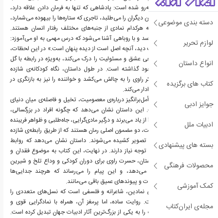
شخصیت‌های عجیبی روبه‌رو شده است: پادشاهی که تنها به فرمان دادن علاقه دارد،
مردی خودپسند که تحسین دیگران را می‌طلبد، تاجری که ستاره‌ها را بیهوده می‌شمارد،
دسته بندی موضوعی
و شخصیت‌هایی دیگر که هرکدام نمادی از جنبه‌های مختلف رفتار انسان هستند.
سرانجام، او به زمین می‌رسد و با روباهی آشنا می‌شود که درس مهمی به او می‌آموزد:
لوازم تحریر
«تنها با دل می‌توان درست دید، آنچه اصل است از دیده پنهان است.» در این لحظات،
شازده کوچولو مفهوم واقعی عشق و مسئولیت را درک می‌کند، به‌ویژه در رابطه با گل
انواع داستان
سرخش که در سیاره‌ی خود گذاشته است. در طول داستان، نگاه کودکانه‌ی شازده
کوچولو به زندگی، طرز فکر راوی را به چالش می‌کشد و خواننده را نیز به بازنگری در
کتاب های برگزیده
ارزش‌های واقعی زندگی وادار می‌کند.
"شازده کوچولو"، سفری تأمل‌برانگیز درباره‌ی معصومیت، تخیل و فاصله‌ی میان دنیای
جوایز ادبی
کودکان و بزرگسالان است. این داستان نشان می‌دهد که چگونه افراد در بزرگسالی،
مفاهیم ساده اما اساسی را از یاد می‌برند و درگیر مادی‌گرایی، جاه‌طلبی و ظواهر فریبنده
ادبیات ملل
می‌شوند. عشق و مسئولیت، دو مضمون اصلی رمان هستند که از طریق رابطه‌ی شازده
کوچولو با گل سرخش به تصویر کشیده می‌شوند. داستان نشان می‌دهد که روابط
بسته های پیشنهادی
معنادار به مراقبت، صبر و توجه نیاز دارند. در نهایت، این کتاب به موضوع فقدان و
دلتنگی نیز می‌پردازد. داستان، حسرت راوی برای دوران کودکی و وداع تلخ و شیرین
محصولات فرهنگی
شازده کوچولو را بازتاب می‌دهد، و این پیام را می‌رساند که هرچند جدایی‌ها
اجتناب‌ناپذیرند، اما خاطرات و پیوندهای عمیق باقی می‌مانند.
کمک آموزشی
"شازده کوچولو"، داستانی نمادین، شاعرانه و فلسفی است که نسل‌های متعددی را
تحت تأثیر قرار داده است. روایت ساده، اما پرمغز آن، همراه با نمادگرایی قوی و
مجله‌ی ایران‌کتاب
مضامین عمیق، این کتاب را به یکی از بزرگ‌ترین آثار ادبیات جهان تبدیل کرده است.