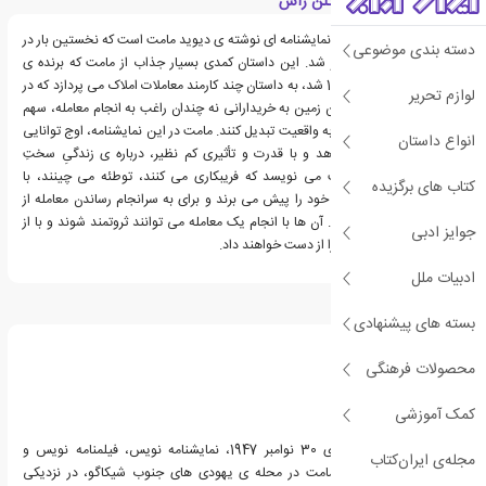
معرفی کتاب گلن گری گلن راس
کتاب گلن گری گلن راس، نمایشنامه ای نوشته ی دیوید مامت است که نخستین بار در
دسته بندی موضوعی
سال 1983 وارد بازار نشر شد. این داستان کمدی بسیار جذاب از مامت که برنده ی
جایزه ی پولیتزر سال 1984 شد، به داستان چند کارمند معاملات املاک می پردازد که در
لوازم تحریر
تلاش هستند تا با فروختن زمین به خریدارانی نه چندان راغب به انجام معامله، سهم
خود از رویای آمریکایی را به واقعیت تبدیل کنند. مامت در این نمایشنامه، اوج توانایی
انواع داستان
های خود را نشان می دهد و با قدرت و تأثیری کم نظیر، درباره ی زندگیِ سختِ
شخصیت هایی سرسخت می نویسد که فریبکاری می کنند، توطئه می چینند، با
کتاب های برگزیده
چاپلوسی و زبان بازی کار خود را پیش می برند و برای به سرانجام رساندن معامله از
هیچ کاری دریغ نمی کنند. آن ها با انجام یک معامله می توانند ثروتمند شوند و با از
جوایز ادبی
دست دادن آن، همه چیز را از دست خواهند داد.
ادبیات ملل
درباره دیوید مامت
بسته های پیشنهادی
محصولات فرهنگی
کمک آموزشی
دیوید آلن مامت، زاده ی 30 نوامبر 1947، نمایشنامه نویس، فیلمنامه نویس و
مجله‌ی ایران‌کتاب
کارگردان آمریکایی است.مامت در محله ی یهودی های جنوب شیکاگو، در نزدیکی