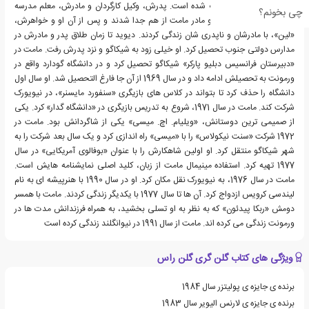
دریاچه ی میشیگان، بزرگ شده است. پدرش، وکیل کارگردان و مادرش، معلم مدرسه
چی بخونم؟
بود. در سال 1958، پدر و مادر مامت از هم جدا شدند و پس از آن او و خواهرش،
«لین»، با مادرشان و ناپدری شان زندگی کردند. دیوید تا زمان طلاق پدر و مادرش در
مدارس دولتی جنوب تحصیل کرد. او خیلی زود به شیکاگو و نزد پدرش رفت. مامت در
«دبیرستان فرانسیس دبلیو پارکر» شیکاگو تحصیل کرد و در دانشگاه گودارد واقع در
ورمونت به تحصیلش ادامه داد و در سال 1969 از آن جا فارغ التحصیل شد. او سال اول
دانشگاه را حذف کرد تا بتواند در کلاس های بازیگری «سنفورد مایسنر»، در نیویورک
شرکت کند. مامت در سال 1971، شروع به تدریس بازیگری در «دانشگاه گدار» کرد. یکی
از صمیمی ترین دوستانش، «ویلیام. اچ. میسی» یکی از شاگردانش بود. مامت در
1972 شرکت «سنت نیکولاس» را با «میسی» راه اندازی کرد و یک سال بعد شرکت را به
شهر شیکاگو منتقل کرد. او اولین شاهکارش را با عنوان «بوفالوی آمریکایی» در سال
1977 تهیه کرد. استفاده مینیمال مامت از زبان، کلید اصلی نمایشنامه هایش است.
مامت در سال 1976، به نیویورک نقل مکان کرد. او در سال 1990 با هنرپیشه ای به نام
لیندسی کرویس ازدواج کرد. آن ها تا سال 1977 با یکدیگر زندگی کردند. مامت با همسر
دومش «ربکا پیدئون» که به نظر به او تسلی بخشید، به همراه فرزندانش مدت ها در
ورمونت زندگی می کرده اند. مامت از سال 1991 در نیوانگلند زندگی کرده است
ویژگی های کتاب گلن گری گلن راس
برنده ی جایزه ی پولیتزر سال 1984
برنده ی جایزه ی لارنس الیویر سال 1983