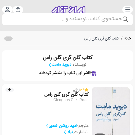
دسته‌بندی
ورود 
سبد خرید
جستجوی کتاب، نویسنده و...
خانه
/
کتاب گلن گری گلن راس
کتاب گلن گری گلن راس
نویسنده:
دیوید مامت
2
ناشر این کتاب را منتشر کرده‌اند
3.9
از
1
رأی
کتاب گلن گری گلن راس
Glengarry Glen Ross
مترجم:
امید روشن ضمیر
انتشارات:
نیلا