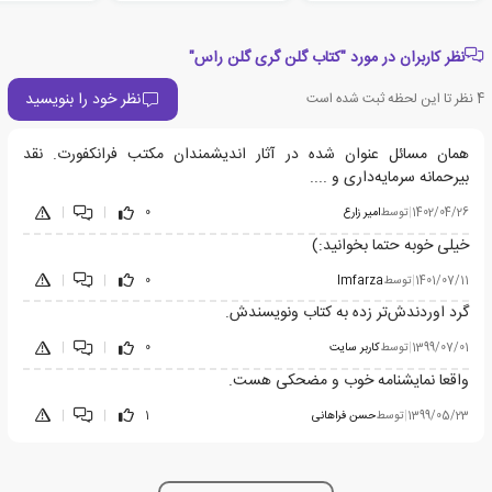
نظر کاربران در مورد "کتاب گلن گری گلن راس"
نظر خود را بنویسید
4
نظر تا این لحظه ثبت شده است
همان مسائل عنوان شده در آثار اندیشمندان مکتب فرانکفورت. نقد
بیرحمانه سرمایه‌داری و ....
1402/04/26
|
توسط
امیر زارع
0
|
|
خیلی خوبه حتما بخوانید:)
1401/07/11
|
توسط
Imfarza
0
|
|
گرد اوردندش‌تر زده به کتاب ونویسندش.
1399/07/01
|
توسط
کاربر سایت
0
|
|
واقعا نمایشنامه خوب و مضحکی هست.
1399/05/23
|
توسط
حسن فراهانی
1
|
|