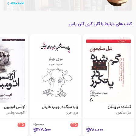
ادامه مقاله
حاضر داشته اند
کتاب های مرتبط با گلن گری گلن راس
گم‎شده در یانکرز
پاره سنگ در جیب هایش
آژانس اتومبیل
نیل سایمون
مری جونز
آگوست ویلسن
٪15
150،000
٪15
127،500
280،000