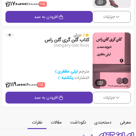
1
170،000
٪15
200،000
جزئیات
افزودن به سبد
3.4
از
1
رأی
کتاب گلن گری گلن راس
Glengarry Glen Ross
مترجم:
لیلی مظفری
انتشارات:
یکشنبه
1
119،000
٪15
140،000
جزئیات
افزودن به سبد
معرفی
دسته‌بندی
نکوداشت
مقالات
نظرات