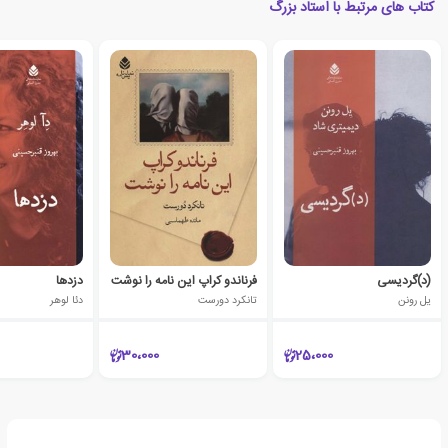
کتاب های مرتبط با استاد بزرگ
(د)گردیسی
فرناندو کراپ این نامه را نوشت
دزدها
یل رونن
تانکرد دورست
دئا لوهر
30،000
25،000