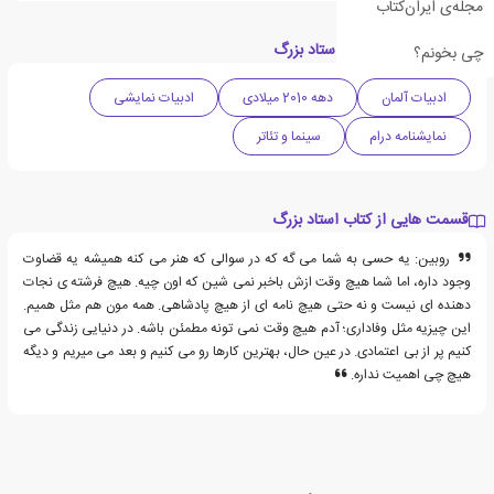
مجله‌ی ایران‌کتاب
دسته بندی های کتاب استاد بزرگ
چی بخونم؟
ادبیات آلمان
دهه 2010 میلادی
ادبیات نمایشی
نمایشنامه درام
سینما و تئاتر
قسمت هایی از کتاب استاد بزرگ
روبین: یه حسی به شما می گه که در سوالی که هنر می کنه همیشه یه قضاوت
وجود داره، اما شما هیچ وقت ازش باخبر نمی شین که اون چیه. هیچ فرشته ی نجات
دهنده ای نیست و نه حتی هیچ نامه ای از هیچ پادشاهی. همه مون هم مثل همیم.
این چیزیه مثل وفاداری؛ آدم هیچ وقت نمی تونه مطمئن باشه. در دنیایی زندگی می
کنیم پر از بی اعتمادی. در عین حال، بهترین کارها رو می کنیم و بعد می میریم و دیگه
هیچ چی اهمیت نداره.