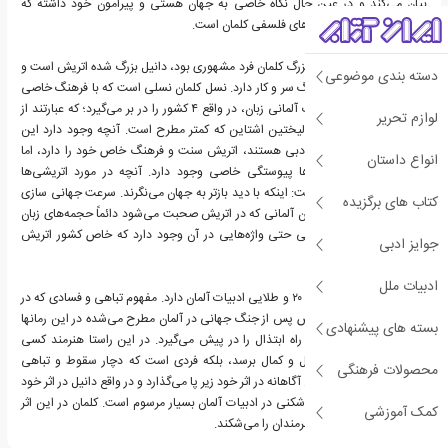
بیان می‌کند و در عین حال نگاه خاصی به جهان هستی و پیرامون خود داشته که
طبیعتاً برخاسته از دیدگاه‌های فلسفی کلمان است.
جدا از این مسئله که پدر بزرگ کلمان فرد مشهوری بود، دانیل بزرگ شده اتریش است و
دسته بندی موضوعی
تا حدود زیادی با آن فرهنگ سر و کار دارد. نسل کلمان نسلی است که با فرهنگ خاصی
پرورش یافته‌است. ادبیات آلمانی زبان، در واقع ۴ کشور را در بر می‌گیرد؛ که عبارتند از
لوازم تحریر
آلمان اتریش، سوئیس و لیختین اشتاین که کمتر مطرح است. آنچه وجود دارد این
کشورها دارای سنت‌های ادبی هستند، اتریش سنت و فرهنگ خاص خود را دارد، اما
انواع داستان
میان فرهنگ این کشورها پیوستگی خاصی وجود دارد. آنچه در مورد اتریشی‌ها
می‌توان به شکل خاص گفت: اینکه با دید بازتر به جهان می‌نگرند. سرعت جهانی سازی
کتاب های برگزیده
به حدی است که حتی زبان آلمانی که در اتریش صحبت می‌شود دائماً حجمه‌های زبان
آلمانی اصلی را دارد، یعنی حتی واژه‌هایی در آن وجود دارد که خاص کشور اتریش
جوایز ادبی
است.
ادبیات ملل
کلمان ارتباط خوبی با دهه ۲۰ و طلایی ادبیات آلمان دارد. مفهوم تباهی و فسادی که در
آغاز قرن بیست و بخصوص پس از جنگ جهانی در آلمان مطرح می‌شده در این رمانها
بسته های پیشنهادی
مطرح می‌کند، یعنی هنر راه ابتذال را در پیش می‌گیرد. در این راستا هنرمند کسی
نیست که به تعالی، جمال و کمال برسد، بلکه فردی است که دچار سقوط و تباهی
محصولات فرهنگی
می‌شود. کلمان قواعد رمان آگاهانه در اثر خود زیر پا می‌گذارد و در واقع دانیل در اثر خود
قالب شکنی می‌کند. قالب‌شکنی در ادبیات آلمان بسیار مرسوم است. کلمان در این اثر
کمک آموزشی
کاملاً آگاهانه قالب رمان هنرمندان را می‌شکند.