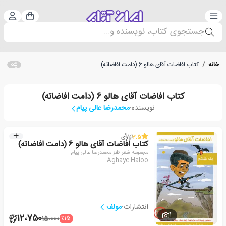
دسته‌بندی
ورود 
سبد خرید
جستجوی کتاب، نویسنده و...
خانه
/
کتاب افاضات آقای هالو 6 (دامت افاضاته)
کتاب افاضات آقای هالو 6 (دامت افاضاته)
نویسنده:
محمدرضا عالی پیام
3.5
از
1
رأی
کتاب افاضات آقای هالو 6 (دامت افاضاته)
مجموعه شعر طنز محمدرضا عالی پیام
Aghaye Haloo
انتشارات:
مولف
1
12،750
٪15
15،000