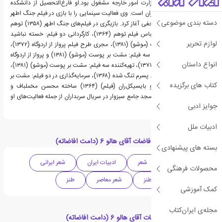
می‌باشد. مدتی نیز در وزارت امور خارجه مشغول بود.او فارغ‌التحصیل از دانشکده
هنرهای زیبای دانشگاه تهران است. وی فعالیت سینمایی را با بازی در فیلم جنگ اطهر
دسته بندی موضوعی
به کارگردانی محمدعلی نجفی آغاز کرد. بازیگری در فیلم‌های جنگ اطهر (۱۳۵۸) توهم
(۱۳۶۴)، طراح صحنه و لباس فیلم توهم (۱۳۶۴)، کارگردانی دو فیلم: خسته نباشید
لوازم تحریر
(۱۳۷۱) و مشت بر پوست (موشو) (۱۳۸۱)، مجری طرح فیلم پرواز از اردوگاه (۱۳۷۲)،
سناریو و فیلم‌نامه‌نویسی سه فیلم: مشت بر پوست (موشو) (۱۳۸۱) و پرواز از اردوگاه
انواع داستان
(۱۳۷۲) و خسته نباشید (۱۳۷۱)، تهیه‌کننده سه فیلم: مشت بر پوست (موشو) (۱۳۸۱)،
راز خنجر (۱۳۶۹)، دلم برای پسرم تنگ شده (۱۳۶۸)، سرمایه‌گذاری در دو فیلم: مشت بر
کتاب های برگزیده
پوست (موشو) (۱۳۸۱) و بایسیکل‌ران (فیلم) (۱۳۶۴) ساخته محسن مخملباف و
بازیگری در نقش مؤذن مسجد جامع سبزوار در سریال سربداران از جمله فعالیت‌های او
جوایز ادبی
در سینما می‌باشد.
ادبیات ملل
دسته بندی های کتاب افاضات آقای هالو 6 (دامت افاضاته)
بسته های پیشنهادی
ادبیات معاصر
شعر
ادبیات ایران
شعر ایرانی
محصولات فرهنگی
شعر نو
شعر طنز
شعر معاصر
طنز
کمک آموزشی
مجله‌ی ایران‌کتاب
کتاب های مرتبط با افاضات آقای هالو 6 (دامت افاضاته)