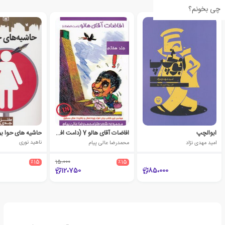
چی بخونم؟
ابوالچپ
افاضات آقای هالو 7 (دامت افاضاته)
حاشیه های حوا ب
امید مهدی نژاد
محمدرضا عالی پیام
ناهید نوری
٪15
15،000
٪15
12،750
85،000