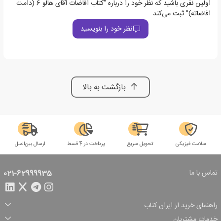
اولین نفری باشید که نظر خود را درباره "کتاب افاضات آقای هالو 6 (دامت
افاضاته)" ثبت می‌کند
نظر خود را بنویسید
بازگشت به بالا
سلامت فیزیکی
تحویل سریع
پرداخت در 4 قسط
ارسال بین‌الملل
تماس با ما
021-62999935
راهنمای خرید از ایران کتاب
ثبت سفارش
شیوه پرداخت
خدمات مشتریان
تخفیف‌های خرید
شرایط ارسال سفارش