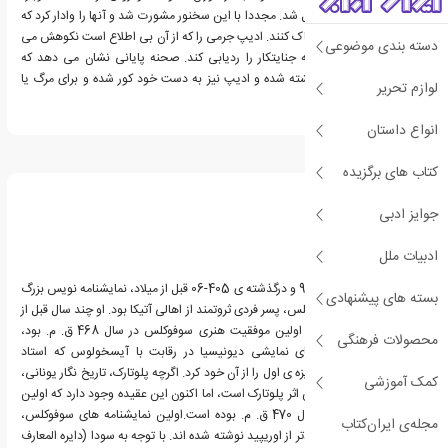
طاعونی شدید بر شهر نازل شد. مجددا با این سخنور مشورت شد و آنها را وادار کرد که
خود را از گناهکاری خون پاک کنند. ادیپ جرمی را که از آن بی اطلاع است نکوهش می
دسته بندی موضوعی
کند و متعهد می شود که جنایتکار را ردیابی کند. صحنه پایانی نشان می دهد که
جوکاستا به دست خود کشته شده و ادیپ نیز به دست خود کور شده و برای مرگ یا
لوازم تحریر
تبعید دعا می کند.
انواع داستان
درباره سوفوکلس
کتاب های برگزیده
جوایز ادبی
ادبیات ملل
سوفوکلس، زاده ی 497-96 و درگذشته ی 405-06 قبل از میلاد، نمایشنامه نویس بزرگ
بسته های پیشنهادی
یونان باستان است.سوفوکلس، پسر فردی ثروتمند از اهالی آتیکا بود. او چند سال قبل از
نبرد ماراتون به دنیا آمد. اولین موفقیت هنری سوفوکلس در سال 468 ق. م. بود،
محصولات فرهنگی
هنگامی که در رقابت های نمایشی دیونیسیا در رقابت با آیسخولوس که استاد
نمایشنامه ی آتن بود، جایزه ی اول را از آن خود کرد. اگرچه پلوتارک، تاریخ نگار یونانی،
کمک آموزشی
بیان می کند که این اولین اثر پلوتارک است، اما اکنون این عقیده وجود دارد که اولین
دستاورد او احتمالا در سال 470 ق. م. بوده است.اولین نمایشنامه های سوفوکلس،
مجله‌ی ایران‌کتاب
دیرتر از آیسخولوس و زودتر از اوریپید نوشته شده اند. با توجه به سودا (دایره المعارف