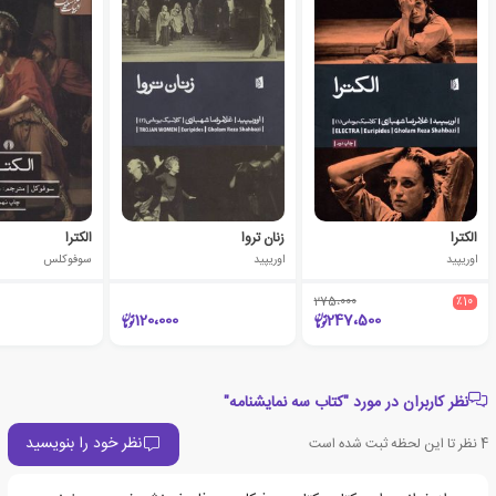
الکترا
زنان تروا
الکترا
اوریپید
اوریپید
سوفوکلس
275،000
٪10
120،000
247،500
نظر کاربران در مورد "کتاب سه نمایشنامه"
نظر خود را بنویسید
4
نظر تا این لحظه ثبت شده است