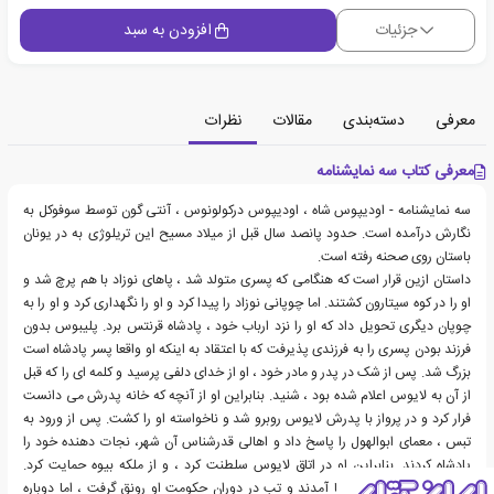
جزئیات
افزودن به سبد
معرفی
دسته‌بندی
مقالات
نظرات
معرفی کتاب سه نمایشنامه
سه نمایشنامه - اودی‍پ‍وس ش‍اه ، اودی‍پ‍وس درک‍ول‍ون‍وس ، آن‍ت‍ی گ‍ون توسط سوفوکل به
نگارش درآمده است. حدود پانصد سال قبل از میلاد مسیح این تریلوژی به در یونان
باستان روی صحنه رفته است.
داستان ازین قرار است که هنگامی که پسری متولد شد ، پاهای نوزاد با هم پرچ شد و
او را در کوه سیتارون کشتند. اما چوپانی نوزاد را پیدا کرد و او را نگهداری کرد و او را به
چوپان دیگری تحویل داد که او را نزد ارباب خود ، پادشاه قرنتس برد. پلیبوس بدون
فرزند بودن پسری را به فرزندی پذیرفت که با اعتقاد به اینکه او واقعا پسر پادشاه است
بزرگ شد. پس از شک در پدر و مادر خود ، او از خدای دلفی پرسید و کلمه ای را که قبل
از آن به لایوس اعلام شده بود ، شنید. بنابراین او از آنچه که خانه پدرش می دانست
فرار کرد و در پرواز با پدرش لایوس روبرو شد و ناخواسته او را کشت. پس از ورود به
تبس ، معمای ابوالهول را پاسخ داد و اهالی قدرشناس آن شهر، نجات دهنده خود را
پادشاه کردند. بنابراین او در اتاق لایوس سلطنت کرد ، و از ملکه بیوه حمایت کرد.
فرزندانی برای آنها به دنیا آمدند و تب در دوران حکومت او رونق گرفت ، اما دوباره