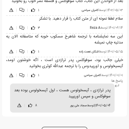
بعد از خواندن این کتاب، کتاب سوفوکلس و فلسفه نشر خوب رو بخونید
1402/05/03
|
توسط
کامران سیاحی
1
|
|
سلام لطفا نمونه ای از متن کتاب را قرار دهید. با تشکر
1401/06/14
|
توسط
Reza A
3
|
|
این سه نمایشنامه با ترجمه شاهرخ مسکوب خوبه که متاسفانه الان یه
مدتیه چاپ نمیشه
1401/05/15
|
توسط
اشکان نعمت زاده
1
|
|
خیلی جالب بود، سوفوکلس پدر تراژدی است ، اگه خوشتون اومد،
آیسیخولوس و اورپیدوس را با ترجمه عبدالله کوثری بخوانید
1401/01/01
|
توسط
کامران سیاحی
1
|
|
پاسخ ها
پدر تراژدی ، آیسخولوس هست ، اول آیسخولوس بوده بعد
سوفوکلس و سپس اوریپید
1401/05/04
|
توسط
سجاد علی پور
8
|