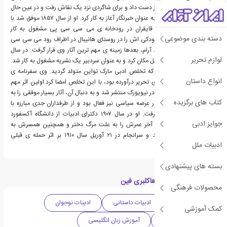
در سال ۱۸۴۷ پدر خود را از دست داد و برای شاگردی نزد یک نقاش رفت و در عین حال
برای نشریه ی ژورنال نیز به عنوان خبرنگار آغاز به کار کرد. او از سال ۱۸۵۷ موفق شد با
اخذ گواهینامه به عنوان قایقران در رودخانه ی می سی سی پی مشغول به کار
دسته بندی موضوعی
شود.مارک تواین، دوران کودکی اش را در روستای هانیبال در اطراف رود می سی سی
پی گذراند. این منطقه ی آرام، بعدها زمینه ی مهم ترین آثار وی قرار گرفت. در سال
لوازم تحریر
۱۸۶۱ تواین به ویرجینیا نقل مکان کرد و به عنوان سردبیر یک نشریه مشغول به کار شد.
سوم فوریه ی ۱۸۶۳ بود که تخلص ادبی مارک تواین متولد گردید. وی سفرنامه ی
انواع داستان
طنزآمیزی را که به رشته ی تحریر درآورده بود، با این تخلص امضا کرد.اولین اثر مهم
مارک تواین در سال ۱۸۶۵ در نیویورک منتشر شد و به دنبال آن، آثار بسیار موفقی را به
کتاب های برگزیده
چاپ رساند.مارک تواین در عرصه سیاسی نیز فعال بود و از طرفداران جدی مبارزه با
امپریالیسم به شمار می رفت. او در سال ۱۹۰۷ دکترای ادبیات از دانشگاه آکسفورد
جوایز ادبی
دریافت کرد. او سال های آخر عمرش را به علت مرگ دختر و همچنین همسرش به
افسردگی شدید دچار شد و سرانجام در ۲۱ آوریل سال ۱۹۱۰ بر اثر حمله ی قبلی
ادبیات ملل
درگذشت.
بسته های پیشنهادی
دسته بندی های کتاب هاکلبری فین
محصولات فرهنگی
ادبیات آمریکا
ادبیات داستانی
ادبیات نوجوان
کمک آموزشی
دهه 1880 میلادی
آموزش زبان انگلیسی