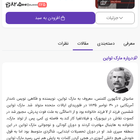
2
82،500
٪25
110،000
جزئیات
افزودن به سبد
معرفی
دسته‌بندی
مقالات
نظرات
درباره مارک تواین
ساموئل لانگهورن کلمنس، معروف به مارک تواین، نویسنده و فکاهی نویس نامدار
آمریکایی در ۳۰ نوامبر ۱۸۳۵ در فلوریدای ایالات متحده متولد شد. مارک تواین
ششمین فرزند از 7 فرزند خانواده بود و از ۱۱سالگی به علت فوت پدرش، مجبور شد در
کسوت نقاش در نیویورک و فیلادلفیا کار کند.به فاصله ی کمی پس از تولد مارک،
خانواده به هاینبال مهاجرت کردند و دوران کودکی و نوجوانی مارک تواین در این
منطقه سپری شد. او در دوران تحصیلات ابتدایی، شاگردی متوسط بود اما به قول
خودش هیچ دانش آموزی در هجی کردن کلمات به پایش هم نمی رسید.مارک تواین