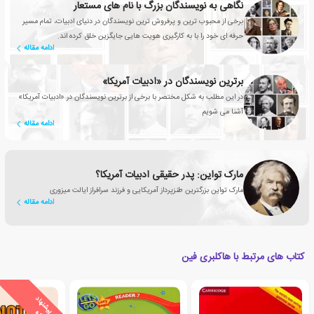
نگاهی به نویسندگان بزرگ با نام های مستعار
برخی از محبوب ترین و پرفروش ترین نویسندگان در دنیای ادبیات، تمام مسیر
حرفه ای خود را با به کارگیری هویت هایی جایگزین خلق کرده اند.
ادامه مقاله
برترین نویسندگان در «ادبیات آمریکا»
در این مطلب به شکل مختصر با برخی از برترین نویسندگان در «ادبیات آمریکا»
آشنا می شویم
ادامه مقاله
مارک تواین: پدر حقیقی ادبیات آمریکا؟
مارک تواین بزرگترین طنزپرداز آمریکایی و فرزند سرافراز ایالت میزوری
ادامه مقاله
کتاب های مرتبط با هاکلبری فین
ی
ش
ن
ه
ا
د
و
ی
ژ