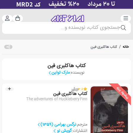
دسته‌بندی
ورود 
سبد خرید
جستجوی کتاب، نویسنده و...
خانه
/
کتاب هاکلبری فین
کتاب هاکلبری فین
نویسنده:
مارک تواین
پیشنهاد ویژه
3.8
از
1
رأی
کتاب هاکلبری فین
The adventures of Huckleberry Finn
مترجم:
نرگس بهرامی (1359)
انتشارات:
گویش نو