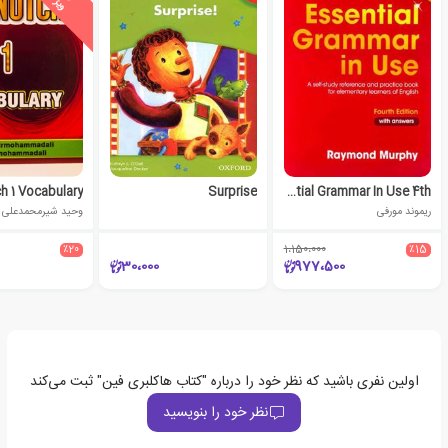
پ
ه
h 1 Vocabulary
Surprise
Essential Grammar In Use 4th
ریموند مورفی
وحید شیرمحمدعلی
٪20
1،150،000
٪15
30،000
977،500
اولین نفری باشید که نظر خود را درباره "کتاب هاکلبری فین" ثبت می‌کند
نظر خود را بنویسید