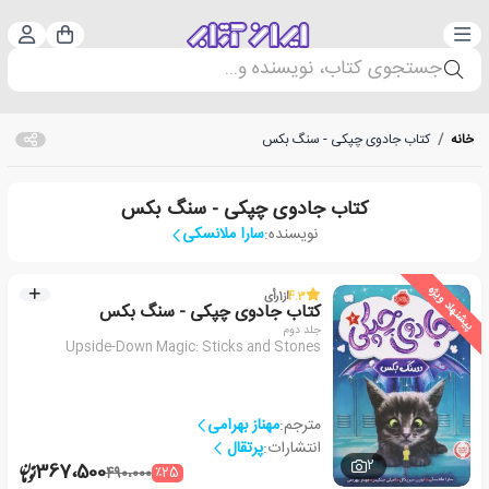
دسته‌بندی
ورود 
سبد خرید
جستجوی کتاب، نویسنده و...
خانه
/
کتاب جادوی چپکی - سنگ بکس
کتاب جادوی چپکی - سنگ بکس
نویسنده:
سارا ملانسکی
پیشنهاد ویژه
4.3
از
1
رأی
کتاب جادوی چپکی - سنگ بکس
جلد دوم
Upside-Down Magic: Sticks and Stones
مترجم:
مهناز بهرامی
انتشارات:
پرتقال
2
367،500
٪25
490،000