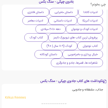
دسته بندی های کتاب جادوی چپکی - سنگ بکس
چی بخونم؟
ادبیات کانادا
داستان ماجرایی
داستان فانتزی
ادبیات آمریکا
ادبیات داستانی
ادبیات معاصر
ادبیات کودک و نوجوان
دهه 2010 میلادی
پرفروش ترین کتاب های نیویورک تایمز
کتاب کودک
کتاب نوجوان
کودک (۹-۱۱ سال | +9)
خیال پردازی و ماجراجویی
داستان کودکانه
شاهزاده ها، قصرها، جادو و جادوگری
نکوداشت های کتاب جادوی چپکی - سنگ بکس
جذاب، مشفقانه و جادویی.
Kirkus Reviews