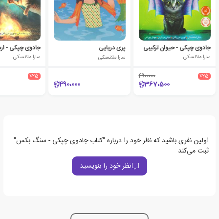
جادوی چپکی - حیوان ترکیبی
پری دریایی
جادوی چپکی - ارد
سارا ملانسکی
سارا ملانسکی
سارا ملانسکی
٪25
490،000
٪25
490،000
367،500
اولین نفری باشید که نظر خود را درباره "کتاب جادوی چپکی - سنگ بکس"
ثبت می‌کند
نظر خود را بنویسید