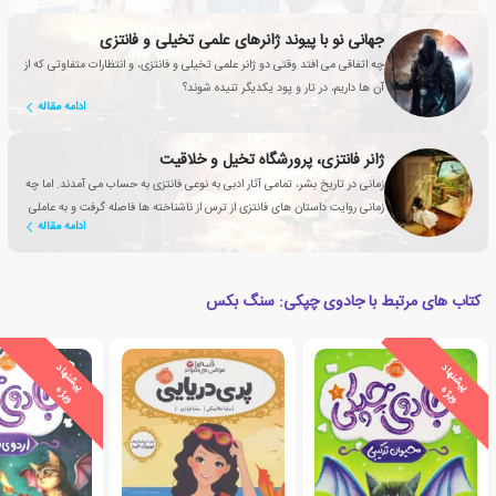
جهانی نو با پیوند ژانرهای علمی تخیلی و فانتزی
چه اتفاقی می افتد وقتی دو ژانر علمی تخیلی و فانتزی، و انتظارات متفاوتی که از
آن ها داریم، در تار و پود یکدیگر تنیده شوند؟
ادامه مقاله
ژانر فانتزی، پرورشگاه تخیل و خلاقیت
زمانی در تاریخ بشر، تمامی آثار ادبی به نوعی فانتزی به حساب می آمدند. اما چه
زمانی روایت داستان های فانتزی از ترس از ناشناخته ها فاصله گرفت و به عاملی
ادامه مقاله
تأثیرگذار برای بهبود زندگی انسان تبدیل شد؟
کتاب های مرتبط با جادوی چپکی: سنگ بکس
ی
ش
ن
ه
ا
د
و
ی
ژ
ی
ش
ن
ه
ا
د
و
ی
ژ
پ
ه
پ
ه