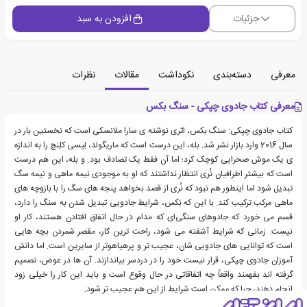
جزئیات
افزودن به سبد
معرفی
دسته‌بندی
نکوداشت
مقالات
نظرات
معرفی کتاب جادوی چپکی - سنگ بکس
کتاب جادوی چپکی: سنگ بکس، اثری نوشته ی سارا ملانسکی است که نخستین بار در
سال 2016 وارد بازار نشر شد. بله، این درست است که ماریگولد، لِیسی کلِنچ را به اندازه
ی یک موش صحرایی کوچک کرد؛ اما آن فقط یک تصادف بود. و بله، این هم درست
است که بیشتر اطرافیان نُری انتظار نداشتند که او به موجودی نیمه ماهی و نیمه سگ
تبدیل شود اما اینطور هم نبود که نُری از قصد بخواهد پنجه های سگ را با بازوچه های
ماهی مرکب ترکیب کند. با این که بَکس، شرایط جادویی تبدیل شدن به سنگ را دارد،
قسم می خورد که جادوهای سنگی‌ای که مدام در حال اتفاق افتادن هستند، کار او
نیست. زمانی که شرایط آشفته می شود، راحت ترین کار، مقصر شمردن بچه هایی
است که توانایی های جادویی شان، عجیب تر و پرهیاهوتر از سایرین است. اما دانش
آموزان جادوی چپکی، قرار نیست خود را در دردسر بیاندازند. آن ها در عوض، تصمیم
گرفته اند بفهمند واقعاً چه اتفاقاتی در حال وقوع است و باید این کار را خیلی زود
انجام دهند، چرا که ممکن است شرایط از این هم عجیب تر شود.