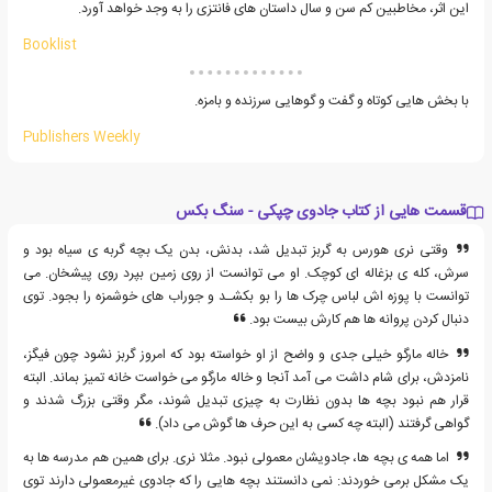
این اثر، مخاطبین کم سن و سال داستان های فانتزی را به وجد خواهد آورد.
Booklist
با بخش هایی کوتاه و گفت و گوهایی سرزنده و بامزه.
Publishers Weekly
قسمت هایی از کتاب جادوی چپکی - سنگ بکس
وقتی نری هورس به گربز تبدیل شد، بدنش، بدن یک بچه گربه ی سیاه بود و
سرش، کله ی بزغاله ای کوچک. او می توانست از روی زمین بپرد روی پیشخان. می
توانست با پوزه اش لباس چرک ها را بو بکشـد و جوراب های خوشمزه را بجود. توی
دنبال کردن پروانه ها هم کارش بیست بود.
خاله مارگو خیلی جدی و واضح از او خواسته بود که امروز گربز نشود چون فیگز،
نامزدش، برای شام داشت می آمد آنجا و خاله مارگو می خواست خانه تمیز بماند. البته
قرار هم نبود بچه ها بدون نظارت به چیزی تبدیل شوند، مگر وقتی بزرگ شدند و
گواهی گرفتند (البته چه کسی به این حرف ها گوش می داد).
اما همه ی بچه ها، جادویشان معمولی نبود. مثلا نری. برای همین هم مدرسه ها به
یک مشکل برمی خوردند: نمی دانستند بچه هایی را که جادوی غیرمعمولی دارند توی