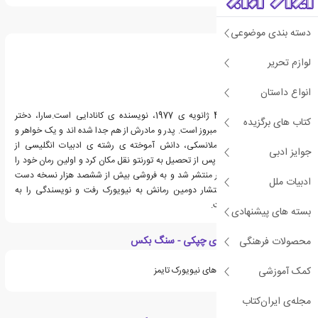
درباره سارا ملانسکی
دسته بندی موضوعی
لوازم تحریر
انواع داستان
سارا ملانسکی، زاده ی 4 ژانویه ی 1977، نویسنده ی کانادایی است.سارا، دختر
کتاب های برگزیده
نویسنده ای به نام الیسا آمبروز است. پدر و مادرش از هم جدا شده اند و یک خواهر و
یک خواهرخوانده دارد. ملانسکی، دانش آموخته ی رشته ی ادبیات انگلیسی از
جوایز ادبی
دانشگاه مک گیل است.او پس از تحصیل به تورنتو نقل مکان کرد و اولین رمان خود را
نوشت که در شانزده کشور منتشر شد و به فروشی بیش از ششصد هزار نسخه دست
ادبیات ملل
یافت.ملانسکی پس از انتشار دومین رمانش به نیویورک رفت و نویسندگی را به
صورت تمام وقت پی گرفت.
بسته های پیشنهادی
ویژگی های کتاب جادوی چپکی - سنگ بکس
محصولات فرهنگی
کمک آموزشی
جزو لیست پرفروش ترین های نیویورک تایمز
مجله‌ی ایران‌کتاب