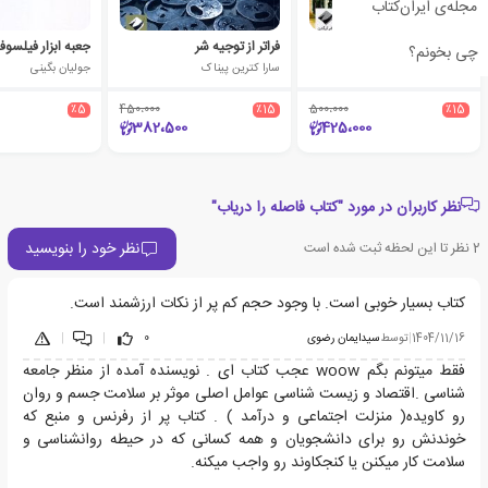
مجله‌ی ایران‌کتاب
تاریخ اجتماعی معرفت
فراتر از توجیه شر
جعبه ابزار فیلسو
چی بخونم؟
پیتر برک
سارا کترین پیناک
جولیان بگینی
٪5
450،000
٪15
500،000
٪15
382،500
425،000
نظر کاربران در مورد "کتاب فاصله را دریاب"
نظر خود را بنویسید
2
نظر تا این لحظه ثبت شده است
کتاب بسیار خوبی است. با وجود حجم کم پر از نکات ارزشمند است.
1404/11/16
|
توسط
سیدایمان رضوی
0
|
|
فقط میتونم بگم woow عجب کتاب ای . نویسنده آمده از منظر جامعه
شناسی .اقتصاد و زیست شناسی عوامل اصلی موثر بر سلامت جسم و روان
رو کاویده( منزلت اجتماعی و درآمد ) . کتاب پر از رفرنس و منبع که
خوندنش رو برای دانشجویان و همه کسانی که در حیطه روانشناسی و
سلامت کار میکنن یا کنجکاوند رو واجب میکنه.