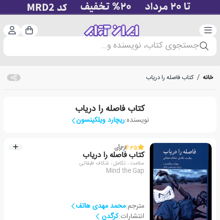
دسته‌بندی
ورود 
سبد خرید
جستجوی کتاب، نویسنده و...
خانه
/
کتاب فاصله را دریاب
کتاب فاصله را دریاب
نویسنده:
ریچارد ویلکینسون
4.35
از
2
رأی
کتاب فاصله را دریاب
سلامت ، تکامل ، شکاف طبقاتی
Mind the Gap
مترجم:
محمد مهدی هاتف
انتشارات:
کرگدن