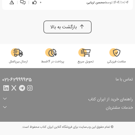
1404/10/04
|
توسط
محسن لریایی
0
|
|
بازگشت به بالا
سلامت فیزیکی
تحویل سریع
پرداخت در 4 قسط
ارسال بین‌الملل
تماس با ما
021-62999935
راهنمای خرید از ایران کتاب
ثبت سفارش
شیوه پرداخت
خدمات مشتریان
تخفیف‌های خرید
شرایط ارسال سفارش
درباره ما
شرایط استفاده
حریم خصوصی
پیگیری سفارش
بازگرداندن سفارش
پرسش‌های متداول
© تمام حقوق این وب‌سایت برای فروشگاه آنلاین ایران کتاب محفوظ است.