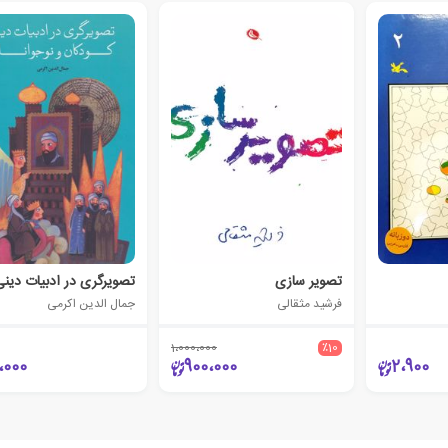
تصویر سازی
فرشید مثقالی
جمال الدین اکرمی
1،000،000
٪10
،000
900،000
2،900