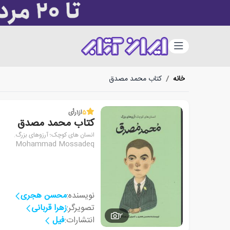
دسته‌بندی
خانه
/
کتاب محمد مصدق
5
از
1
رأی
کتاب محمد مصدق
انسان های کوچک؛ آرزوهای بزرگ.‮
Mohammad Mossadeq
نویسنده:
محسن هجری
تصویرگر:
زهرا قربانی
2
انتشارات:
فیل