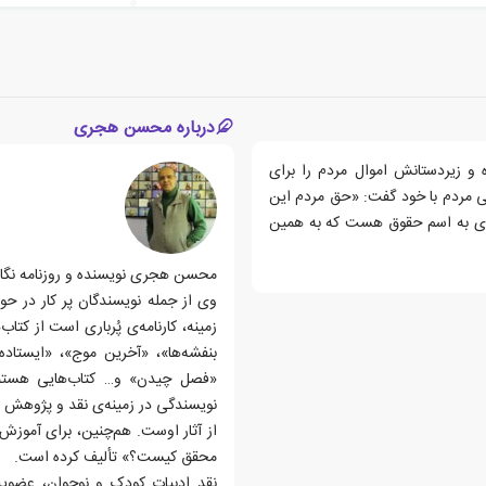
درباره محسن هجری
و زیردستانش اموال مردم را برای
ی مردم با خود گفت: «حق مردم این
‌ای به اسم حقوق هست که به همین
محسن هجری نویسنده و روزنامه نگار خرداد سال ۱۳۴۲ در ب
وی از جمله نویسندگان پر کار در ح
زمینه، کارنامه‌ی پُرباری ا‌ست از کت
بنفشه‌ها»، «آخرین موج»، «ایستاد
«فصل چیدن» و… کتاب‌هایی هستند 
نویسندگی در زمینه‌ی نقد و پژوهش ن
از آثار اوست. هم‌چنین، برای آموز
محقق کیست؟» تألیف کرده است.
نقد ادبیات کودک و نوجوان، عضوی