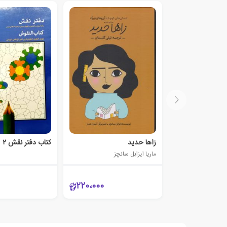
زاها حدید
کتاب دفتر نقش ۲
ماریا ایزابل سانچز
220،000