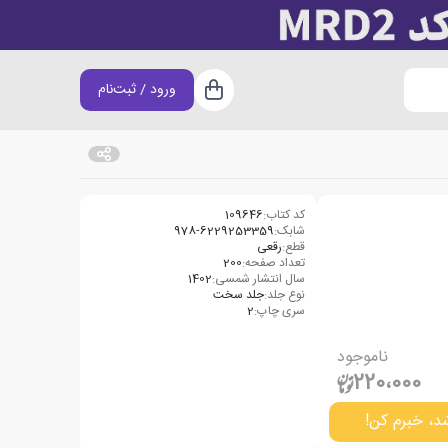
ورود / ثبت‌نام
سبد خرید
کد کتاب:
109646
شابک:
‭978-6229253359‬
قطع:
رقعی
تعداد صفحه:
200
سال انتشار شمسی:
1402
نوع جلد:
جلد سخت
سری چاپ:
2
ناموجود
220،000
د، خبرم کن!