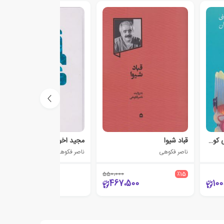
تصویرگری در ادبیات دینی کودکان و نوجوانان
قباد شیوا
مجید اخوان
ناصر فکوهی
ناصر فکوهی
550،000
٪15
450،000
467،500
100