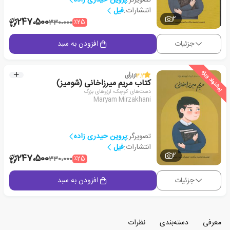
انتشارات:
فیل
2
247،500
٪25
330،000
جزئیات
افزودن به سبد
پیشنهاد ویژه
3.2
از
1
رأی
کتاب مریم میرزاخانی (شومیز)
دست‌های کوچک؛ آرزوهای بزرگ
Maryam Mirzakhani
تصویرگر:
پروین حیدری زاده
انتشارات:
فیل
2
247،500
٪25
330،000
جزئیات
افزودن به سبد
معرفی
دسته‌بندی
نظرات