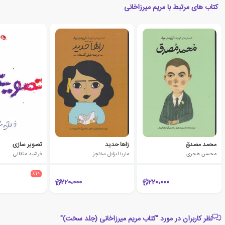
کتاب های مرتبط با مریم میرزاخانی
محمد مصدق
زاها حدید
تصویر سازی
محسن هجری
ماریا ایزابل سانچز
فرشید مثقالی
٪10
220،000
220،000
نظر کاربران در مورد "کتاب مریم میرزاخانی (جلد سخت)"