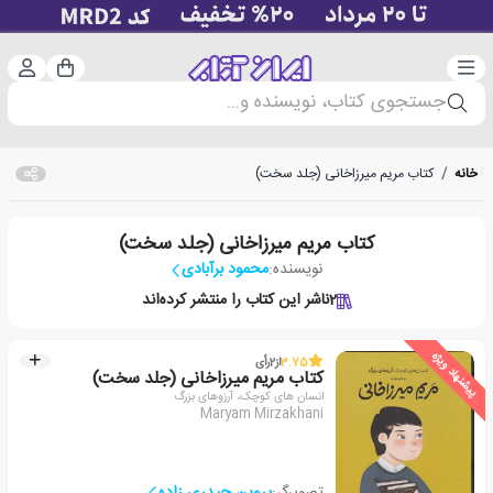
دسته‌بندی
ورود 
سبد خرید
جستجوی کتاب، نویسنده و...
خانه
/
کتاب مریم میرزاخانی (جلد سخت)
کتاب مریم میرزاخانی (جلد سخت)
نویسنده:
محمود برآبادی
2
ناشر این کتاب را منتشر کرده‌اند
پیشنهاد ویژه
3.75
از
2
رأی
کتاب مریم میرزاخانی (جلد سخت)
انسان های کوچک، آرزوهای بزرگ
Maryam Mirzakhani
تصویرگر:
پروین حیدری زاده