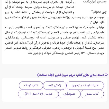
مجله‌ی ایران‌کتاب
داستان‌نویسی در او شکل گرفت. وی ماجرای دزدی پسربچه‌ای به نام یوسف را که
شاگرد پدر او بود، با نام «داستان عبرت» در روزنامه دیواری مدرسه نوشت که از آن
چی بخونم؟
استقبال شد و حتی معلم انشایش از او خواست نویسندگی را ادامه دهد. به این
ترتیب او این کار را با تنظیم روزنامه دیواری برای دیگر مدارس و نوشتن داستان‌هایی
تازه دنبال کرد.
برآبادی عضو هیئت‌مدیرهٔ انجمن نویسندگان کودک و نوجوان است و تاکنون رئیس و
نایب‌رئیس این انجمن نیز بوده‌است. انجمن نویسندگان کودک و نوجوان که از سال
۱۳۷۸ تشکیل شده، نهادی صنفی و غیردولتی است که نویسندگان، پژوهشگران،
مترجمان، شاعران و روزنامه‌نگاران حوزهٔ کودک و نوجوان در آن گرد آمده‌اند. این انجمن
شامل پنج کمیتهٔ آموزش و پژوهش، رفاهی، حقوقی، فرهنگی و روابط عمومی است.
وی در تابستان ۱۳۹۰ رئیس انجمن نویسندگان کودک و نوجوان شد.
دسته بندی های کتاب مریم میرزاخانی (جلد سخت)
ادبیات کودک و نوجوان
زندگی نامه
کتاب کودک
کتاب مصور
تصویرگری
خردسال (۶-۸ سال | +6)