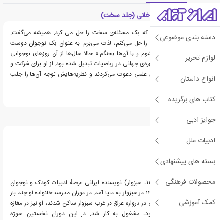
معرفی کتاب مریم میرزاخانی (جلد سخت)
مریم عاشق لحظه‌ای بود که یک مسئله‌ی سخت را حل می کرد. همیشه می‌گفت:
دسته بندی موضوعی
«وقتی مسئله‌های مشکل را حل می‌کنم، لذت می‌برم. به عنوان یک نوجوان دوست
دارم با مشکلات روبه‌رو شوم و با آن‌ها بجنگم.» حالا سال‌ها از آن روزهای نوجوانی
لوازم تحریر
می‌گذشت و او به یک چهره‌ی جهانی در ریاضیات تبدیل شده بود. از او برای شرکت و
سخنرانی در کنفرانس‌های علمی دعوت می‌کردند و نظریه‌هایش توجه آن‌ها را جلب
انواع داستان
می‌کرد.
کتاب های برگزیده
درباره محمود برآبادی
جوایز ادبی
ادبیات ملل
بسته های پیشنهادی
محصولات فرهنگی
محمود برآبادی (زادهٔ ۱۳۳۱، سبزوار) نویسنده ایرانی عرصهٔ ادبیات کودک و نوجوان
است. برآبادی در سال ۱۳۳۱ در سبزوار به دنیا آمد. در دوران مدرسه خانواده او چند بار
کمک آموزشی
کوچ کردند و پس از مدتی در دروازه عراق در غرب سبزوار ساکن شدند، او نیز در مغازه
بقالی و عطاری پدر خود، مشغول به کار شد. در این دوران نخستین سوژه