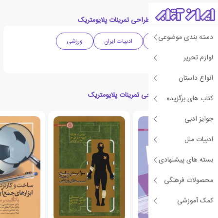
دسته بندی های کتاب طراحی تمرینات پلایومتریک
دسته بندی موضوعی
ادبیات واقع گرایانه
ادبیات ایران
ورزشی
لوازم تحریر
تربیت بدنی
انواع داستان
کتاب های مرتبط با طراحی تمرینات پلایومتریک
کتاب های برگزیده
جوایز ادبی
ادبیات ملل
بسته های پیشنهادی
محصولات فرهنگی
کمک آموزشی