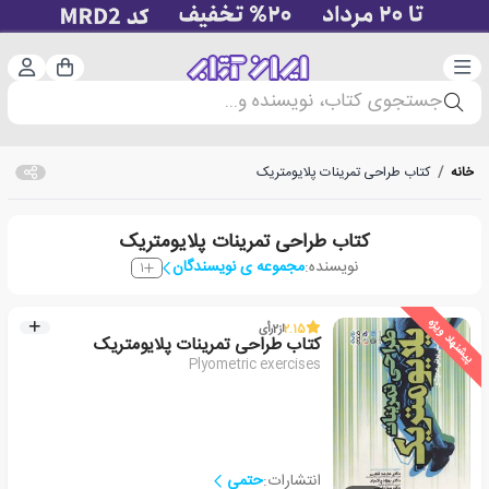
دسته‌بندی
ورود 
سبد خرید
جستجوی کتاب، نویسنده و...
خانه
/
کتاب طراحی تمرینات پلایومتریک
کتاب طراحی تمرینات پلایومتریک
نویسنده:
مجموعه ی نویسندگان
1
پیشنهاد ویژه
2.15
از
2
رأی
کتاب طراحی تمرینات پلایومتریک
Plyometric exercises
انتشارات:
حتمی