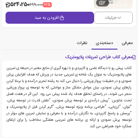
2
524،250
٪25
699،000
جزئیات
افزودن به سبد
معرفی
دسته‌بندی
نظرات
معرفی کتاب طراحی تمرینات پلایومتریک
کتاب پیش رو با دیدگاه علمی و کاربردی و با بهره گیری از منابع معتبر در حیطه ی تمرین
های پلایومتریک به عنوان یک شاخه ی تمرینی جدید در ورزش که هدف افزایش پرش
عمودی و در حقیقت پرواز ورزشی را دنبال می کند به رشته تحریر درآمده و با برملا کردن
رازهای پرش عمودی، بیان عوامل مشکل ساز و عواملی که به توسعه ی پرواز ورزشی
منجر می شوند، در راستای تحقق هدف یاد شده پیش می رود. این اثر در هفت فصل
تحت عناوین: “پیش درآمدی بر توسعه پرش عمودی، “نقش قدرت در توسعه پرش،
“توان، “ارزیابی، “طراحی برنامه ویژه توسعه پرش، “گرم کردن قبل از پلایومتریک و
“پرسش و پاسخ کاربردی، به نگارش درآمده و با معرفی و نمایش تمرین های موثر در
توسعه پرش عمودی و ارائه ی برنامه های تمرینی هفتگی مخاطب را برای ارتقای
عملکرد خود همراهی می کند.