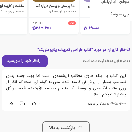
مجله‌ی ایران‌کتاب
مدیریت برگزاری رویداد های ورزش دانشگاهی
100 پرسش و پاسخ درباره آسیبهای ورزشی شما
مجموعه ی نویسندگان
مجموعه ی نویسندگان
مجموعه ی نویسندگا
چی بخونم؟
809،000
٪15
687،650
169،000
نظر کاربران در مورد "کتاب طراحی تمرینات پلایومتریک"
نظر خود را بنویسید
1
نظر تا این لحظه ثبت شده است
این کتاب با اینکه حاوی مطالب ارزشمندی است اما بابت جمله بندی
نامناسب بسیار از ارزش آن کاسته شده. متن به گونه ای است که انگار از
روی متون انگلیسی و توسط یک مترجم ضعیف بازگردانده شده؛ در کل
پیشنهاد نمیکنم اصلا
1405/04/12
|
توسط
کاربر سایت
0
|
|
بازگشت به بالا