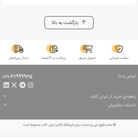
بازگشت به بالا
سلامت فیزیکی
تحویل سریع
پرداخت در 4 قسط
ارسال بین‌الملل
تماس با ما
021-62999935
راهنمای خرید از ایران کتاب
ثبت سفارش
شیوه پرداخت
خدمات مشتریان
تخفیف‌های خرید
شرایط ارسال سفارش
درباره ما
شرایط استفاده
حریم خصوصی
پیگیری سفارش
بازگرداندن سفارش
پرسش‌های متداول
© تمام حقوق این وب‌سایت برای فروشگاه آنلاین ایران کتاب محفوظ است.