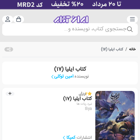
دسته‌بندی
ورود 
سبد خرید
جستجوی کتاب، نویسنده و...
خانه
/
کتاب ایلیا (17)
کتاب ایلیا (17)
نویسنده:
امین توکلی
4
از
1
رأی
کتاب ایلیا (17)
نبرد ربات ها
Iliya
انتشارات:
کمیکا