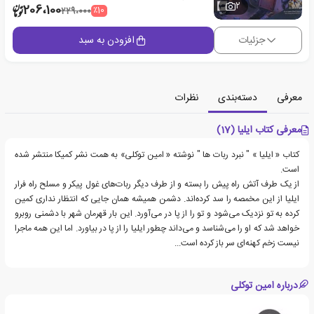
2
206،100
٪10
229،000
جزئیات
افزودن به سبد
معرفی
دسته‌بندی
نظرات
معرفی کتاب ایلیا (17)
کتاب « ایلیا » " نبرد ربات ها " نوشته « امین توکلی» به همت نشر کمیکا منتشر شده
است.
از یک طرف آتش راه پیش را بسته و از طرف دیگر ربات‌های غول پیکر و مسلح راه فرار
ایلیا از این مخمصه را سد کرده‌اند. دشمن همیشه همان جایی که انتظار نداری کمین
کرده به تو نزدیک می‌شود و تو را از پا در می‌آورد. این بار قهرمان شهر با دشمنی روبرو
خواهد شد که او را می‌شناسد و می‌داند چطور ایلیا را از پا در بیاورد. اما این همه ماجرا
نیست زخم کهنه‌ای سر باز کرده است...
درباره امین توکلی