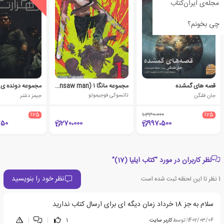
مجله‌ی ایران‌کتاب
چی بخونم؟
قصه های گمشده
مجموعه مانگا ۱ (chainsaw man)
مجموعه دونده ی ه
جان فلنگن
تاتسوکی فوجیموتو
جیمز دشنر
٪25
1،330،000
٪25
750
270،000
997،500
نظر کاربران در مورد "کتاب ایلیا (17)"
نظر خود را بنویسید
1
نظر تا این لحظه ثبت شده است
سلام به جز 18 خرداد زمان دیگه ای برای ارسال کتاب ندارید
1402/03/06
|
توسط
کاربر سایت
1
|
|