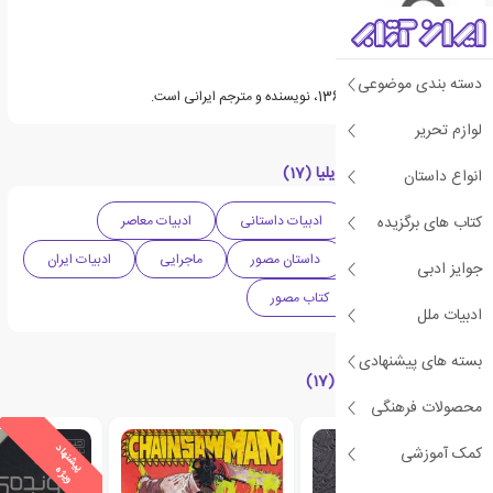
دسته بندی موضوعی
امین توکلی متولد سال 1367، نویسنده و مترجم ایرانی است.
لوازم تحریر
دسته بندی های کتاب ایلیا (17)
انواع داستان
کتاب های برگزیده
داستان فانتزی
ادبیات داستانی
ادبیات معاصر
ادبیات نوجوان
داستان مصور
ماجرایی
ادبیات ایران
جوایز ادبی
کتاب نوجوان
کتاب مصور
ادبیات ملل
بسته های پیشنهادی
کتاب های مرتبط با ایلیا (17)
محصولات فرهنگی
ی
ش
ن
ه
ا
د
و
ی
ژ
ی
ش
ن
ه
ا
د
و
ی
ژ
کمک آموزشی
پ
ه
پ
ه