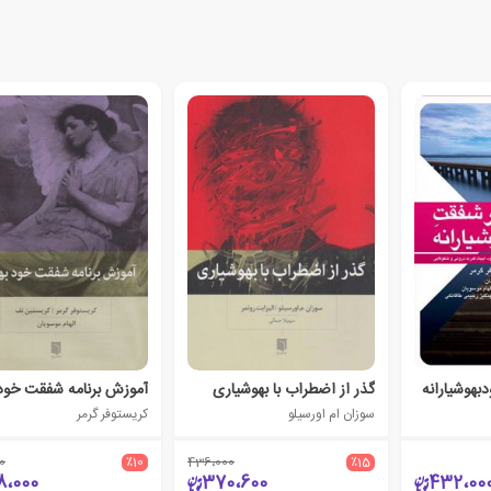
بهوشیارانه
گذر از اضطراب با بهوشیاری
سوزان ام اورسیلو
کریستوفر گرمر
0
٪10
436،000
٪15
8،000
370،600
432،00