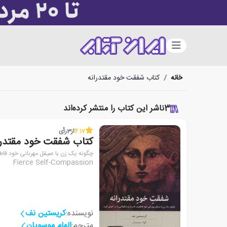
دسته‌بندی
خانه
/
کتاب شفقت خود مقتدرانه
3
ناشر این کتاب را منتشر کرده‌اند
4.17
از
3
رأی
کتاب شفقت خود مقتدرا
چگونه یک زن با صیقل مهربانی خود قاط
Fierce Self-Compassion
نویسنده:
کریستین نف
مترجم:
الهام موسویان