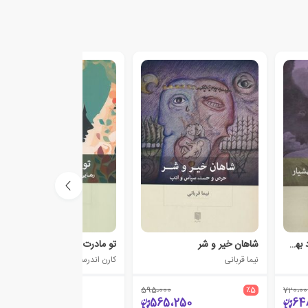
آموزش برنامه شفقت خود بهشیار
شاهان خیر و شر
تو مادرت نیستی
نیما قربانی
کارن اندرسن
595،000
٪5
720،00
380،000
565،250
64