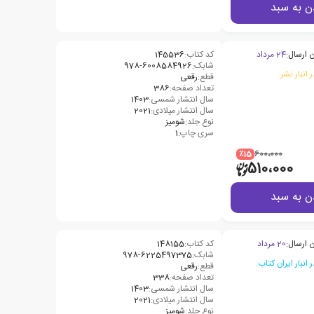
ن به سبد
 ارسال:
24 مرداد
کد کتاب:
145536
شابک:
978-6008584926
 انبار نشر
قطع:
رقعی
تعداد صفحه:
386
سال انتشار شمسی:
1403
سال انتشار میلادی:
2021
نوع جلد:
شومیز
سری چاپ:
1
٪15
600،000
510،000
ن به سبد
 ارسال:
20 مرداد
کد کتاب:
148155
شابک:
978-6225497375
قطع:
رقعی
تعداد صفحه:
338
سال انتشار شمسی:
1403
سال انتشار میلادی:
2021
نوع جلد:
شومیز