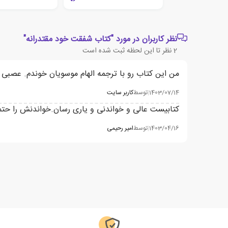
نظر کاربران در مورد "کتاب شفقت خود مقتدرانه"
2
نظر تا این لحظه ثبت شده است
من این کتاب رو با ترجمه الهام موسویان خوندم. عصبی ش
1403/07/14
|
توسط
کاربر سایت
کتابیست عالی و خواندنی و یاری رسان.خواندنش را حتم
1403/04/16
|
توسط
امیر رحیمی