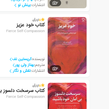
2
انتشارات:
بینش نو
5
از
1
رأی
کتاب خود عزیز
Fierce Self-Compassion
نویسنده:
کریستین نف
مترجم:
بهناز ولی پور
2
انتشارات:
نقش و نگار
5
از
1
رأی
کتاب سرسخت دلسوز بی 
Fierce Self-Compassion