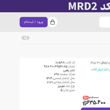
ورود / ثبت‌نام
سبد خرید
 ارسال:
20 مرداد
کد کتاب:
110598
شابک:
978-6006454085
قطع:
رقعی
تعداد صفحه:
392
سال انتشار شمسی:
1404
سال انتشار میلادی:
2021
نوع جلد:
شومیز
سری چاپ:
5
٪10
706،000
635،400