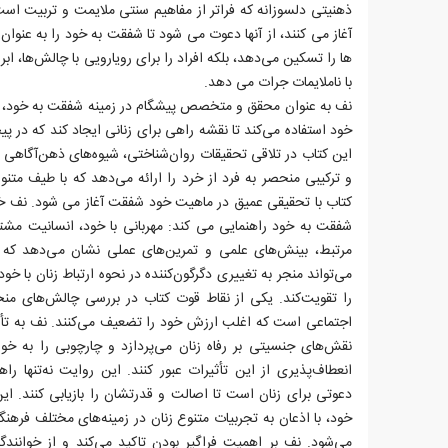
ذهنیتی دلسوزانه که فراتر از مفاهیم سنتی ملایمت و تربیت است.
آغاز می کنند، از آنها دعوت می شود تا شفقت به خود را به عنوان ن
ها را تسکین می‌دهد، بلکه افراد را برای رویارویی با چالش‌ها، اب
با ناملایمات جرات می دهد.
نف به عنوان محقق و متخصص پیشگام در زمینه شفقت به خود،
خود استفاده می‌کند تا نقشه راهی برای زنانی ایجاد کند که در 
این کتاب در تلاقی تحقیقات روان‌شناختی، شیوه‌های ذهن‌آگاهی 
و ترکیبی منحصر به فرد از خرد را ارائه می‌دهد که با طیف متنوع
کتاب با تحقیقی عمیق در ماهیت خود شفقت آغاز می شود. نف خوا
شفقت به خود راهنمایی می کند: مهربانی‌ با‌ خود، انسانیت مش
مرتبط، بینش‌های علمی و تمرین‌های عملی نشان می‌دهد که 
می‌تواند منجر به تغییری دگرگون‌کننده در نحوه ارتباط زنان با
را تقویت‌کند. یکی از نقاط قوت کتاب در بررسی چالش‌های منحص
اجتماعی‌ است که اغلب ارزش خود را تضعیف می‌کنند. نف به تأثی
نقش‌های جنسیتی بر رفاه زنان می‌پردازد و چارچوبی را به خوا
انعطاف‌پذیری از این تأثیرات عبور‌ کنند. این روایت نه‌تنها ر
دعوتی برای زنان است تا اصالت و قدرتشان را بازیابی کنند. این
خود، با اذعان به تجربیات متنوع زنان در زمینه‌های مختلف فرهن
می‌شود. نف بر اهمیت فراگیر بودن تاکید می‌کند و از خوانندگ