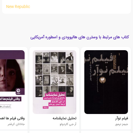
New Republic
کتاب های مرتبط با وسترن های هالیوودی و اسطوره آمریکایی
فیلم نوآر
تحلیل نمایشنامه
وقتی فیلم ها اه
جیمز نرمور
آر جی کاردولو
جاناتان کرشنر