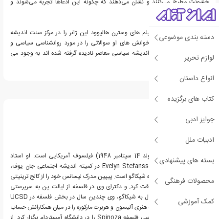
خشونت مطرح می‌کنند و نشان می‌دهند که چگونه این ادعاها تجربه می‌شوند و
می‌پذیرند یا رد می‌شوند.
شرح پیپین از بهترین فیلم های وسترن هالیوود این ژانر را در مرکز سنت اندیشه
دسته بندی موضوعی
سیاسی قرار می دهد و خوانش های او سوالاتی را در مورد روانشناسی سیاسی و
احساسات سیاسی که در اندیشه سیاسی معاصر نادیده گرفته شده اند به وجود می
لوازم تحریر
آورد.
انواع داستان
درباره رابرت بی پیپین
کتاب های برگزیده
جوایز ادبی
ادبیات ملل
رابرت بوفورد پیپین (متولد 14 سپتامبر 1948) فیلسوف آمریکایی است. او استاد
بسته های پیشنهادی
خدمات برجسته Evelyn Stefansson Nef در کمیته اندیشه اجتماعی جان یوف،
گروه فلسفه و کالج دانشگاه شیکاگو است. پیپین مدرک لیسانس خود را از کالج ترینیتی
محصولات فرهنگی
در هارتفورد، کنتیکت دریافت کرد. و دکترای وی در فلسفه از ایالت پن به سرپرستی
استنلی روزن. قبل از انتقال به شیکاگو، وی چندین سال در بخش فلسفه در UCSD
کمک آموزشی
تدریس می کرد، جایی که هنری آلیسون و هربرت مارکوزه را در میان همکارانش حساب
کرد. در سال 2009 وی کرسی فلسفه Spinoza را در دانشگاه آمستردام برگزار کرد. از