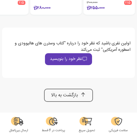
٪15
300،000
٪15
280،000
255،000
اولین نفری باشید که نظر خود را درباره "کتاب وسترن های هالیوودی و
اسطوره آمریکایی" ثبت می‌کند
نظر خود را بنویسید
بازگشت به بالا
سلامت فیزیکی
تحویل سریع
پرداخت در 4 قسط
ارسال بین‌الملل