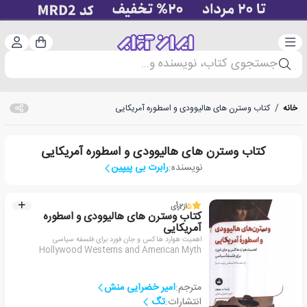
دسته‌بندی
ورود 
سبد خرید
جستجوی کتاب، نویسنده و...
خانه
/
کتاب وسترن های هالیوودی و اسطوره آمریکایی
کتاب وسترن های هالیوودی و اسطوره آمریکایی
نویسنده:
رابرت بی پیپین
5
از
2
رأی
کتاب وسترن های هالیوودی و اسطوره
آمریکایی
اهمیت هوارد هاکس و جان فورد برای فلسفه سیاسی
Hollywood Westerns and American Myth
مترجم:
امیر خضرایی منش
انتشارات:
تگ