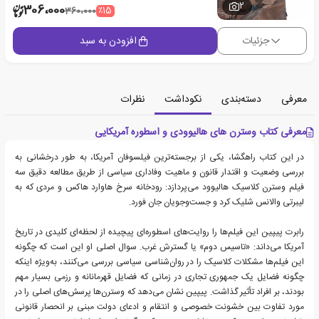
2
306،000
٪15
360،000
جزئیات
افزودن به سبد
معرفی
دسته‌بندی
نکوداشت
نظرات
معرفی کتاب وسترن های هالیوودی و اسطوره آمریکایی
در این کتاب راهگشا، یکی از برجسته‌ترین فیلسوفان آمریکا، به طور درخشانی به
بررسی وضعیت و اقتدار قانون و ماهیت وفاداری سیاسی از طریق مطالعه دقیق سه
فیلم وسترن کلاسیک هالیوود می‌پردازد: رودخانه سرخ هاوارد هاکس و مردی که به
لیبرتی والانس شلیک کرد و جست‌وجویان جان فورد.
رابرت پیپین این فیلم‌ها را روایت‌های اسطوره‌ای پیچیده از لحظه‌ای کلیدی در تاریخ
آمریکا می‌داند: «تاسیس دوم» یا گسترش غرب. سوال اصلی او این است که چگونه
این فیلم‌ها مشکلات کلاسیک را در روان‌شناسی سیاسی بررسی می‌کنند، به‌ویژه اینکه
چگونه فضایل یک جمهوری تجاری در زمانی که فضایل قهرمانانه و رزمی بسیار مهم
بودند، بر افراد تأثیر گذاشت. پیپین نشان می‌دهد که وسترن‌ها پرسش‌های اصلی را در
مورد تفاوت بین خشونت خصوصی و انتقام و ادعای دولت مبنی بر انحصار قانونی