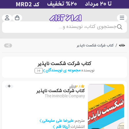
دسته‌بندی
ورود 
سبد خرید
جستجوی کتاب، نویسنده و...
خانه
/
کتاب شرکت شکست ناپذیر
کتاب شرکت شکست ناپذیر
نویسنده:
مجموعه ی نویسندگان
1
3.8
از
1
رأی
کتاب شرکت شکست ناپذیر
The Invincible Company
مترجم:
علیرضا علی سلیمانی
انتشارات:
آریانا قلم