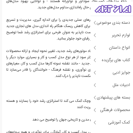
بلکه مدل‌های کسب‌وکار سودآور و نوآورانه هستند - و توانایی بهبود مدل‌های
کسب‌وکار موجود و در عین حال راه‌اندازی مداوم مدل‌های جدید.
شرکت شکست ناپذیر ابزارهای عملی جدیدی را برای اندازه گیری، مدیریت و تسریع
دسته بندی موضوعی
نوآوری و استراتژی هایی برای کاهش ریسک هنگام راه اندازی مدل های تجاری جدید
ارائه می دهد. شرکت شکست ناپذیر به عنوان طرحی برای استراتژی رشد شما توضیح
لوازم تحریر
می دهد که چگونه دائما از رقبای خود جلوتر بمانید.
انواع داستان
فصل های عمیق نحوه ایجاد موتورهای رشد جدید، تغییر نحوه ایجاد و ارائه محصولات
و خدمات، استخراج حداکثر سود از هر نوع مدل کسب و کار و بسیاری موارد دیگر را
کتاب های برگزیده
توضیح می دهد. ابزارهای جدید - مانند نقشه نمونه کارها مدل کسب و کار، معیارهای
نوآوری، چارچوب استراتژی نوآوری، و نقشه فرهنگ - خوانندگان را قادر می‌سازد تا
جوایز ادبی
نحوه طراحی شرکت‌های شکست ناپذیر را درک کنند.
ادبیات ملل
شرکت شکست ناپذیر:
بسته های پیشنهادی
● به شرکت های بزرگ و کوچک کمک می کند تا استراتژی رشد خود را بسازند و هسته
خود را به طور همزمان مدیریت کنند
محصولات فرهنگی
● بهترین مدل های تجاری مدرن و تاریخی جهان را توضیح می دهد
کمک آموزشی
● ابزارهایی را برای ارزیابی مدل کسب و کار، آمادگی برای نوآوری و همه پروژه‌های