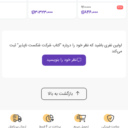
940،000
٪10
3،323،000
846،000
اولین نفری باشید که نظر خود را درباره "کتاب شرکت شکست ناپذیر" ثبت
می‌کند
نظر خود را بنویسید
بازگشت به بالا
سلامت فیزیکی
تحویل سریع
پرداخت در 4 قسط
ارسال بین‌الملل