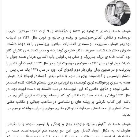
هرمان هسه، زاده ی ۲ ژوئیه ی ۱۸۷۷ و درگذشته ی ۹ اوت ۱۹۶۲ میلادی، ادیب،
نویسنده و نقاش آلمانی-سوئیسی و برنده ی جایزه ی نوبل سال ۱۹۴۶ در ادبیات
بود.پدر هرمان، مدیریت موسسه ی انتشارات مبلغین پروتستان را به عهده داشت.
مادرش دختر هندشناس معروف، دکتر «هرمان گوندرت» و مدیر اتحادیه ی ناشران کالو
بود. کتاب خانه ی بزرگ پدربزرگ و شغل پدر، اولین باب آشنایی هرمان هسه جوان با
ادبیات بود. او در سال ۱۹۱۲ به سوئیس مهاجرت کرد و در سال ۱۹۲۳ تابعیت آن کشور را
پذیرفت و در همین زمان برای بار دوم ازدواج کرد. وی در سال ۱۹۳۱ یک سال پس از
انتشار نارتسیس و گولدموند برای بار سوم با خانم نینون آوسلندر ازدواج کرد. هرمان
هسه به عنوان پرخواننده ترین نویسنده ی اروپایی در قرن بیستم شناخته شده است.بر
اساس توجه و علایق خاصی که این نویسنده در باب فلسفه به دست آورده بود، در
سال ۱۹۲۲ روایتی به نام سیدارتا منتشر کرد که از جمله پرخواننده ترین آثار وی می
باشد. این کتاب نگرشی بر ریشه های روانشناسی در مذاهب جهانی و مکاتب عقلی
است. شماری از صحنه های سیدارتا، تابلوهای مثنوی مولوی را برای خواننده ترسیم می
نماید.
هرمان هسه در آثارش مبارزه جاودانه روح و زندگی را ترسیم نموده و با نگرشی
هنرمندانه به دنبال ایجاد تعادل بین این دو پدیده قلم فرسوده‌است. هسه در