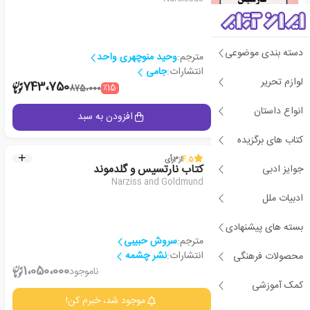
دسته بندی موضوعی
مترجم:
وحید منوچهری واحد
انتشارات:
جامی
لوازم تحریر
1
743،750
٪15
875،000
انواع داستان
جزئیات
افزودن به سبد
کتاب های برگزیده
4.5
از
3
رأی
جوایز ادبی
کتاب نارتسیس و گلدموند
Narziss and Goldmund
ادبیات ملل
بسته های پیشنهادی
مترجم:
سروش حبیبی
انتشارات:
نشر چشمه
محصولات فرهنگی
1
1،050،000
ناموجود
کمک آموزشی
جزئیات
موجود شد، خبرم کن!