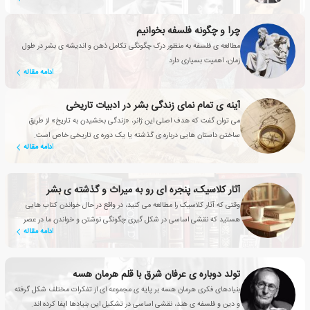
چرا و چگونه فلسفه بخوانیم
مطالعه ی فلسفه به منظور درک چگونگی تکامل ذهن و اندیشه ی بشر در طول
زمان، اهمیت بسیاری دارد
ادامه مقاله
آینه ی تمام نمای زندگی بشر در ادبیات تاریخی
می توان گفت که هدف اصلی این ژانر، «زندگی بخشیدن به تاریخ» از طریق
ساختن داستان هایی درباره ی گذشته یا یک دوره ی تاریخی خاص است.
ادامه مقاله
آثار کلاسیک، پنجره ای رو به میراث و گذشته ی بشر
وقتی که آثار کلاسیک را مطالعه می کنید، در واقع در حال خواندن کتاب هایی
هستید که نقشی اساسی در شکل گیری چگونگی نوشتن و خواندن ما در عصر
ادامه مقاله
حاضر داشته اند
تولد دوباره ی عرفان شرق با قلم هرمان هسه
بنیادهای فکری هرمان هسه بر پایه ی مجموعه ای از تفکرات مختلف شکل گرفته
و دین و فلسفه ی هند، نقشی اساسی در تشکیل این بنیادها ایفا کرده اند.