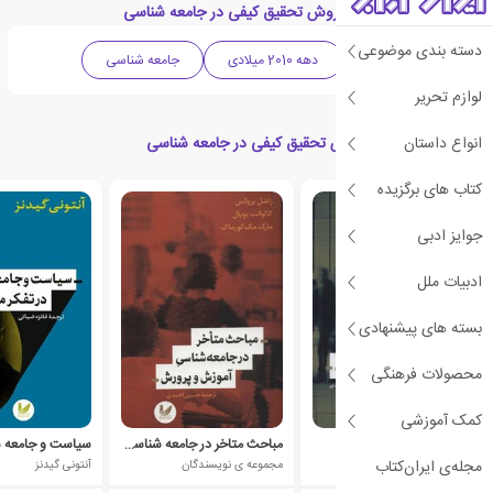
دسته بندی های کتاب روش تحقیق کیفی در جامعه شناسی
دسته بندی موضوعی
ادبیات انگلیس
دهه 2010 میلادی
جامعه شناسی
لوازم تحریر
انواع داستان
کتاب های مرتبط با روش تحقیق کیفی در جامعه شناسی
کتاب های برگزیده
ی
ش
ن
ه
ا
د
و
ی
ژ
جوایز ادبی
پ
ه
ادبیات ملل
بسته های پیشنهادی
محصولات فرهنگی
کمک آموزشی
جامعه
مباحث متاخر در جامعه شناسی آموزش و پرورش
مجله‌ی ایران‌کتاب
میگوئل ا کابررا
مجموعه ی نویسندگان
آنتونی گیدنز