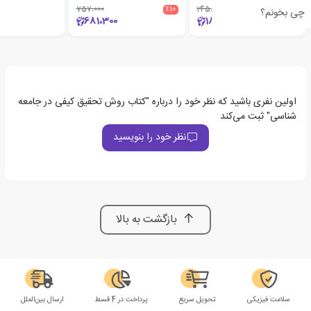
757،000
٪10
245،000
٪25
چی بخونم؟
681،300
183،750
اولین نفری باشید که نظر خود را درباره "کتاب روش تحقیق کیفی در جامعه
شناسی" ثبت می‌کند
نظر خود را بنویسید
بازگشت به بالا
سلامت فیزیکی
تحویل سریع
پرداخت در 4 قسط
ارسال بین‌الملل