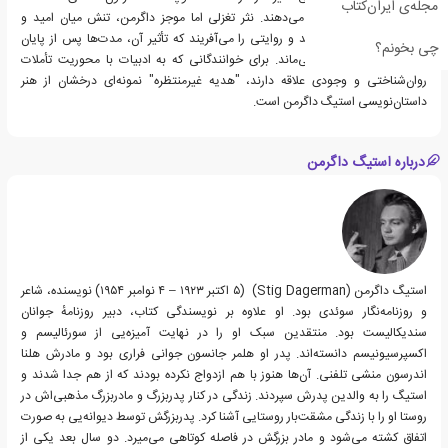
مجله‌ی ایران‌کتاب
تجربه‌ی انسانی را شکل می‌دهند. نثر تغزلی اما موجز داگرمن، تنش میان امید و
ناامیدی را برجسته می‌کند و روایتی را می‌آفریند که تأثیر آن، مدت‌ها پس از پایان
چی بخونم؟
داستان در ذهن باقی می‌ماند. برای خوانندگانی که به ادبیات با محوریت تأملات
روان‌شناختی و وجودی علاقه دارند، "هدیه غیرمنتظره" نمونه‌ای درخشان از هنر
داستان‌نویسی استیگ داگرمن است.
درباره استیگ داگرمن
استیگ داگرمن (Stig Dagerman) ‏ (۵ اکتبر ۱۹۲۳ – ۴ نوامبر ۱۹۵۴) نویسنده، شاعر
و روزنامه‌نگار سوئدی بود. او علاوه بر نویسندگی کتاب، دبیر روزنامهٔ جوانان
سندیکالیست بود. منتقدین سبک او را در نهایت آمیزه‌یی از سورئالیسم و
اکسپرسیونیسم دانسته‌اند. پدر او هلمر جانسون جوانی فراری بود و مادرش هلنا
اندرسون منشی تلفنی. آن‌ها هنوز با هم ازدواج نکرده بودند که از هم جدا شدند و
استیگ را به والدین پدرش سپردند. زندگی در کنار پدربزرگ و مادربزرگ مذهبی‌اش در
روستا او را با زندگی مشقت‌بار روستایی آشنا کرد. پدربزرگش توسط دیوانه‌یی به صورت
اتفاق کشته می‌شود و مادر بزرگش در فاصله کوتاهی می‌میرد. دو سال بعد یکی از