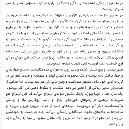
دوستانش در اسکی کشته شد و زندگی استیگ را تراژیک‌تر کرد. او منزوی شد و به شعر
سرودن پرداخت.
در همین سال‌ها به جریان‌های کارگری و مبارزات سندیکالیستی علاقه‌مند می‌شود.
جریان سوسیالیسم سندیکالیستی‌ای که داگرمن به آن پیوسته بود در پی تمرکززادیی و
کاهش اختیارات دولت و احقاق حقوق طبقه کارگر بود. در همین سال‌ها با آن ماری
گوتسس پناهندهٔ آلمانی آشنا می‌شود او دختر مبارزی اسپانیایی است و با مادرش در
دخمه‌یی در آپارتمانی در حاشیه شهر زندگی می‌کند؛ داگرمن با آن‌ها هم‌خانه می‌شود و
زندگی حقارت بار حاشیه‌نشینی را تجربه می‌کند. در سن بیست سالگی مدتی به
دانشگاه می‌رود و سپس روانه سربازی می‌شود و ماجرای دوران سربازی دست‌مایهٔ
اولین رمانش می‌شود که در بیست و دو سالگی آن را چاپ می‌کند. این دوران دوران
اوج خلاقیت ادبی اوست؛ شبی شصت صفحه می‌نویسد
هنوز بیست و پنج سالش نشده و دبیر روزنامهٔ جوانان سندیکالیست است و چهار رمان
و چهار نمایش‌نامه نوشته و یک مجموعه داستان کوتاه و سفرنامه و صدها شعر نیز در
کارنامهٔ ادبی خود دارد، مشهور شده‌است و وضع مالی‌اش هم بعد نیست. اما جدایی از
همسرش مسیر زندگی او را تغییر می‌دهد. شکست و سقوط ذهنی‌اش آغاز می‌شود.
یک سال بعد با آنیتا بیورک بازیگر مشهور سوئدی ازدواج می‌کند اما این ازدواج هم
نمی‌تواند مرهمی بر زخم‌های خون‌چکان روح او باشد. روزگارش تباه و روانش
برآشفته‌است دیگر کم می‌نویسد، نیمه‌های شب از خواب می‌پرد بیرون می‌زند و
ساعت‌ها در جاده‌های خلوت شبانگاهی رانندگی می‌کند. جند بار دست به خودکشی
می‌زند و سرانجام در ۴ نوامبر ۱۹۵۴ در سی و یک سالگی موفق می‌شود به زندگی خود
پایان دهد.