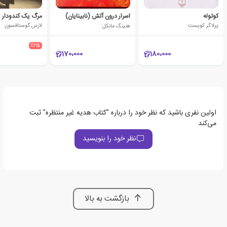
کوتوله
اسرار درون آتش (نابینایان)
مرگ یک کندودار
پرلاگر کویست
هنینگ مانکل
لارس گوستافسون
٪25
170،000
180،000
اولین نفری باشید که نظر خود را درباره "کتاب هدیه غیر منتظره" ثبت
می‌کند
نظر خود را بنویسید
بازگشت به بالا