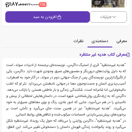
2
187،000
٪15
220،000
جزئیات
افزودن به سبد
معرفی
دسته‌بندی
نظرات
معرفی کتاب هدیه غیر منتظره
"هدیه غیرمنتظره" اثری از استیگ داگرمن، نویسنده‌ای برجسته از ادبیات سوئد، است
که به دلیل روایت‌های درون‌نگر و مضمون‌های عمیق وجودی شهرت دارد. داگرمن، یکی
از تأثیرگذارترین نویسندگان پس از جنگ جهانی دوم در سوئد، در آثار خود به اضطراب،
آسیب‌پذیری انسان و جست‌وجوی معنا در جهانی نامطمئن می‌پردازد. نثر او که اغلب
مالیخولیایی اما شاعرانه است، شکنندگی زندگی و بار عاطفی هستی را بازتاب می‌دهد.
داگرمن که به ژرف‌نگری روان‌شناختی شهره است، در داستان‌هایش لحظاتی از بینش و
ناامیدی را در هم می‌آمیزد، جایی که امور عادی، رنگ و بوی معناهای عمیق‌تر به خود
می‌گیرند. "هدیه غیرمنتظره" نیز در همین سنت جای می‌گیرد و تأملی است بر
برخوردهای پیش‌بینی‌ناپذیر، احساسات سرکوب‌شده و تناقض‌های روابط انسانی.
در "هدیه غیرمنتظره"، داگرمن روایتی را می‌بافد که حول یک رویداد غیرمنتظره شکل
می‌گیرد و روند یکنواخت زندگی قهرمان داستان را دستخوش تغییر می‌کند. این اتفاق-