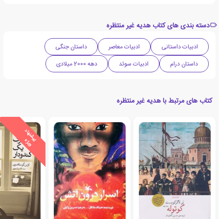
دسته بندی های کتاب هدیه غیر منتظره
ادبیات داستانی
ادبیات معاصر
داستان جنگی
داستان درام
ادبیات سوئد
دهه 2000 میلادی
کتاب های مرتبط با هدیه غیر منتظره
ی
ش
ن
ه
ا
د
و
ی
ژ
پ
ه