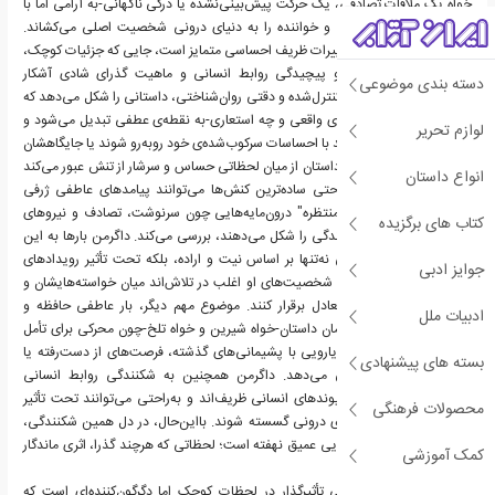
خواه یک ملاقات تصادفی، یک حرکت پیش‌بینی‌نشده یا درکی ناگهانی-به آرامی اما با
شدتی خاص رخ می‌دهد و خواننده را به دنیای درونی شخصیت اصلی می‌کشاند.
سبک روایت داگرمن با تغییرات ظریف احساسی متمایز است، جایی که جزئیات کوچک،
معنایی عمیق می‌یابند و پیچیدگی روابط انسانی و ماهیت گذرای شادی آشکار
دسته بندی موضوعی
می‌شود. داگرمن با نثری کنترل‌شده و دقتی روان‌شناختی، داستانی را شکل می‌دهد که
در آن «هدیه»-چه به معنای واقعی و چه استعاری-به نقطه‌ی عطفی تبدیل می‌شود و
لوازم تحریر
شخصیت‌ها را وادار می‌کند با احساسات سرکوب‌شده‌ی خود روبه‌رو شوند یا جایگاهشان
را در جهان از نو بسنجند. داستان از میان لحظاتی حساس و سرشار از تنش عبور می‌کند
انواع داستان
تا نشان دهد که چگونه حتی ساده‌ترین کنش‌ها می‌توانند پیامدهای عاطفی ژرفی
داشته باشند. "هدیه غیرمنتظره" درون‌مایه‌هایی چون سرنوشت، تصادف و نیروهای
کتاب های برگزیده
پیش‌بینی‌ناپذیری را که زندگی را شکل می‌دهند، بررسی می‌کند. داگرمن بارها به این
ایده بازمی‌گردد که زندگی نه‌تنها بر اساس نیت و اراده، بلکه تحت تأثیر رویدادهای
جوایز ادبی
تصادفی نیز رقم می‌خورد. شخصیت‌های او اغلب در تلاش‌اند میان خواسته‌هایشان و
عدم‌قطعیت‌های زندگی تعادل برقرار کنند. موضوع مهم دیگر، بار عاطفی حافظه و
ادبیات ملل
اشتیاق است. برخورد قهرمان داستان-خواه شیرین و خواه تلخ-چون محرکی برای تأمل
عمل می‌کند و او را به رویارویی با پشیمانی‌های گذشته، فرصت‌های از دست‌رفته یا
بسته های پیشنهادی
حقیقت‌های ناگفته سوق می‌دهد. داگرمن همچنین به شکنندگی روابط انسانی
می‌پردازد. در جهان او، پیوندهای انسانی ظریف‌اند و به‌راحتی می‌توانند تحت تأثیر
محصولات فرهنگی
عوامل بیرونی یا تردیدهای درونی گسسته شوند. بااین‌حال، در دل همین شکنندگی،
امکان خلق لحظاتی از زیبایی عمیق نهفته است؛ لحظاتی که هرچند گذرا، اثری ماندگار
کمک آموزشی
بر جای می‌گذارند.
"هدیه غیرمنتظره" کاوشی تأثیرگذار در لحظات کوچک اما دگرگون‌کننده‌ای است که