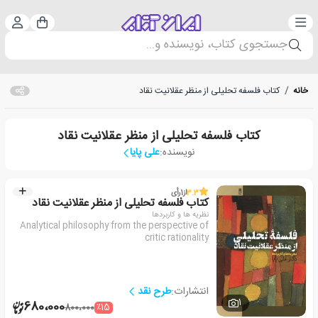
دسته‌بندی
ورود 
سبد خرید
جستجوی کتاب، نویسنده و...
خانه
/
کتاب فلسفه تحلیلی از منظر عقلانیت نقاد
کتاب فلسفه تحلیلی از منظر عقلانیت نقاد
نویسنده:
علی پایا
3.3
از
1
رأی
کتاب فلسفه تحلیلی از منظر عقلانیت نقاد
نظریه ها و کاربردها
Analytical philosophy from the perspective of
critic rationality
انتشارات:
طرح نقد
1
680،000
٪15
800،000