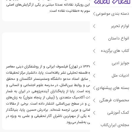
رویکرد نقادانه آ‌نها است. این رویکرد نقادانه عمدتا مبتنی بر یکی از گرایش‌های اصلی
در درون سنت تحلیلی موسوم به «عقلانیت نقاد» است.
دسته بندی موضوعی
لوازم تحریر
درباره علی پایا
انواع داستان
کتاب های برگزیده
جوایز ادبی
علی پایا (متولد ۸ خرداد ۱۳۳۲ در تهران) فیلسوف ایرانی و از روشنفکران دینی معاصر
است. آثار او عمدتاً در حوزه فلسفه تحلیلی نشر یافته‌است. پایا، دانشیار مرکز تحقیقات
ادبیات ملل
سیاست علمی کشور و در سابق استاد مدعو دانشگاه وستمینستر انگلستان و محقق
ارشد دانشکده علوم سیاسی و روابط بین‌الملل، در مدرسه علوم اجتماعی و انسانی و
بسته های پیشنهادی
زبان‌ها در این دانشگاه بوده است. پایا از پایه‌گذاران آینده‌پژوهی در ایران به شمار
می‌آید. او کتاب‌ها و مقالات آکادمیک متعددی را (بیش از پنجاه عنوان) به زبان‌های
محصولات فرهنگی
فارسی و انگلیسی در ایران و در سطح بین‌المللی انتشار داده است. برخی از مقالات
آکادمیک او به زبان‌های آلمانی و عربی ترجمه شده‌اند. برادرش حسین پایا، بنیانگذار
کمک آموزشی
انتشارات طرح نو است که یکی از مهم‌ترین ناشران آثار تحقیقی و علمی به ویژه در
حوزه فرهنگ و علوم انسانی به‌شمار می‌رود.
مجله‌ی ایران‌کتاب