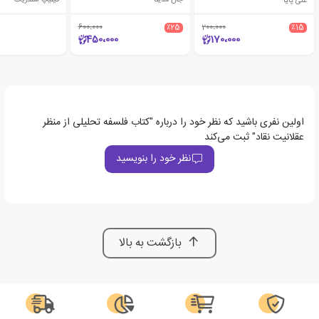
علی پایا
جان مدینا
فیلیپ شلدریک
600،000
٪25
200،000
٪15
450،000
170،000
اولین نفری باشید که نظر خود را درباره "کتاب فلسفه تحلیلی از منظر
عقلانیت نقاد" ثبت می‌کند
نظر خود را بنویسید
بازگشت به بالا