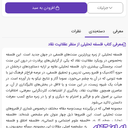
جزئیات
افزودن به سبد
معرفی
دسته‌بندی
نظرات
معرفی کتاب فلسفه تحلیلی از منظر عقلانیت نقاد
فلسفه تحلیلی از زمره پربارترین سنت‌های فلسفی در جهان جدید است. این فلسفه
به‌خصوص در رویکرد عقلانیت نقاد که یکی از گرایش‌های پرقدرت در درون این سنت
است، برجستگی بیشتری دارد. فلسفه تحلیلی علاوه بر ارایه دستاوردهای درخشان در
حوزه آکادمیک و قلمرو رسمی تدریس و تحقیق فلسفی، در عرصه فراخ‌تر فرهنگ نیز با
همه تنوعی که در آن به چشم می‌خورد، عموما آثار و نتایج نیکو به بار آورده است. در
هیأت یک شیوه زیست، در این سنت و یا لااقل در بخش‌های تاثیرگذاری از آن، بر
عناصری همچون عقلانیت نقاد، یادگیری از اشتباهات، کثرت‌گرایی معرفتی، اخلاقیات
مبتنی بر اصول عام و فراگیر و احترام به دیگری و او را در زمره منابع کسب معرفت
دانستن تاکید می‌شود.
مجموعه فعالی که در برگیرنده بیست‌و‌سه مقاله مختلف درخصوص شماری از قلمروهای
سنت تحلیلی است. این قلمروها ذیل چهار عنوان عام مشخص شده‌اند: «فلسفه
تحلیلی به‌طور کلی»، «فلسفه علوم اجتماعی و انسانی»، «فلسفه اخلاق و فلسفه
سیاسی» و «رئالیسم علمی». مشخصه اصلی مقالات این مجموعه، مسأله محوربودن و