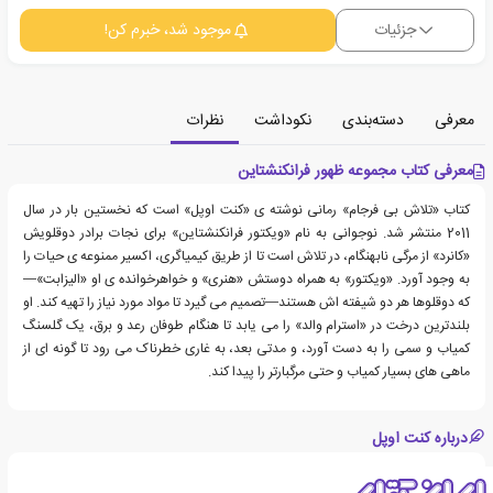
جزئیات
موجود شد، خبرم کن!
معرفی
دسته‌بندی
نکوداشت
نظرات
معرفی کتاب مجموعه ظهور فرانکنشتاین
کتاب «تلاش بی فرجام» رمانی نوشته ی «کنت اوپل» است که نخستین بار در سال
2011 منتشر شد. نوجوانی به نام «ویکتور فرانکنشتاین» برای نجات برادر دوقلویش
«کانرد» از مرگی نابهنگام، در تلاش است تا از طریق کیمیاگری، اکسیر ممنوعه ی حیات را
به وجود آورد. «ویکتور» به همراه دوستش «هنری» و خواهرخوانده ی او «الیزابت»—
که دوقلوها هر دو شیفته اش هستند—تصمیم می گیرد تا مواد مورد نیاز را تهیه کند. او
بلندترین درخت در «استرام والد» را می یابد تا هنگام طوفان رعد و برق، یک گلسنگ
کمیاب و سمی را به دست آورد، و مدتی بعد، به غاری خطرناک می رود تا گونه ای از
ماهی های بسیار کمیاب و حتی مرگبارتر را پیدا کند.
درباره کنت اوپل