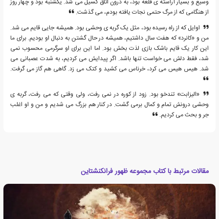
وسیع و بسیار آراسته ی قلعه بود، به درون اتاق گسیل می شد. یکشنبه بود و چهار روز
از هنگامی که از مرگ حتمی نجات یافته بودم، می گذشت.
اوایل که از راه رسیده بود، مثل یک گربه ی وحشی بود. همیشه جایی قایم می شد.
من و «کانرد» که هفت سال داشتیم، همیشه در حال گشتن به دنبال او بودیم. برای ما
این کار یک قایم باشک بازی لذت بخش بود. اما این برای او سرگرمی محسوب نمی
شد، فقط دلش می خواست تنها باشد. اگر پیدایش می کردیم، به شدت عصبانی می
شد. هیس هیس می کرد، خرناس می کشید و کتک می زد. گاهی هم گاز می گرفت.
«الیزابت» تندخو بود. زود از کوره در نمی رفت، ولی وقتی که می رفت، گربه ی
وحشی درونش تمام و کمال برمی گشت. در کنار هم بزرگ می شدیم و من و او اغلب
جر و بحث می کردیم.
مقالات مرتبط با کتاب مجموعه ظهور فرانکنشتاین