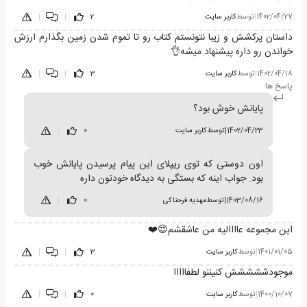
1402/04/27
|
توسط
کاربر سایت
2
|
|
داستان پرکشش و زیبا نتونستم کتاب رو تا تموم شدن زمین بگذارم ارزش
خواندن رو داره پیشنهاد میشه👌
1402/04/18
|
توسط
کاربر سایت
3
|
|
پاسخ ها
پایانش خوش بود؟
1402/04/23
|
توسط
کاربر سایت
0
|
اون دوستی که توی ریپلای این پیام پرسیدن پایانش خوب
بود. جواب اینه که بستگی به دیدگاه خودتون داره
1403/08/16
|
توسط
مهدیه فرحناکی
0
|
این مجموعه عاااالیه من عاشقشم😍❤️
1401/01/05
|
توسط
کاربر سایت
3
|
|
موجودششششش کنیننو لطفااااا
1400/10/07
|
توسط
کاربر سایت
0
|
|