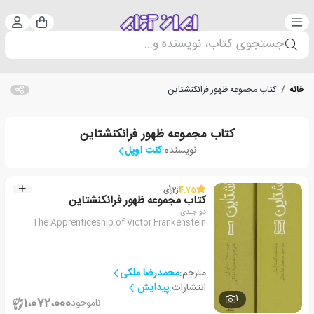
دسته‌بندی
ورود 
سبد خرید
جستجوی کتاب، نویسنده و...
خانه
/
کتاب مجموعه ظهور فرانکنشتاین
کتاب مجموعه ظهور فرانکنشتاین
نویسنده:
کنت اوپل
4.75
از
2
رأی
کتاب مجموعه ظهور فرانکنشتاین
دو جلدی
The Apprenticeship of Victor Frankenstein
مترجم:
محمدرضا ملکی
انتشارات:
پیدایش
1
1،072،000
ناموجود