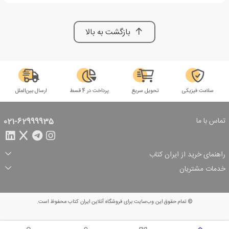
بازگشت به بالا
سلامت فیزیکی
تحویل سریع
پرداخت در 4 قسط
ارسال بین‌الملل
تماس با ما
021-62999935
راهنمای خرید از ایران کتاب
ثبت سفارش
شیوه پرداخت
خدمات مشتریان
تخفیف‌های خرید
شرایط ارسال سفارش
درباره ما
شرایط استفاده
حریم خصوصی
پیگیری سفارش
بازگرداندن سفارش
پرسش‌های متداول
© تمام حقوق این وب‌سایت برای فروشگاه آنلاین ایران کتاب محفوظ است.
سبد خرید