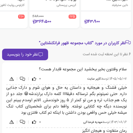
داین سترفیلد
کریس پریستلی
کارلوس روئیث ثافون
٪10
486،000
٪25
364،500
43،900
نظر کاربران در مورد "کتاب مجموعه ظهور فرانکنشتاین"
نظر خود را بنویسید
6
نظر تا این لحظه ثبت شده است
سلام وقتتون بخیر ببخشید این مجموعه قابدار هست؟
1405/05/07
|
توسط
کاربر سایت
0
|
|
خیلی قشنگ و هیجانیه و داستان یه حال و هوای شوم و دارک جذابی
داره. حتی نمیتونم بگم ترسناکه دقیقاااا کلمه دارک برازندشه😁 جلد دو از
یک هم جذاب تره و من تو کمتر از ۵ روز خوندمش. الانم اومدم ببینم این
نویسنده دیگه چه کتابایی نوشته. واقعا دلم برای شخصیتای کتاب تنگ
میشه خیلی حس واقعی بودن داشتن با اینکه تم کتاب فانتزی بود
1403/08/16
|
توسط
مهدیه فرحناکی
0
|
|
رمان متفاوت و هیجان انگیز