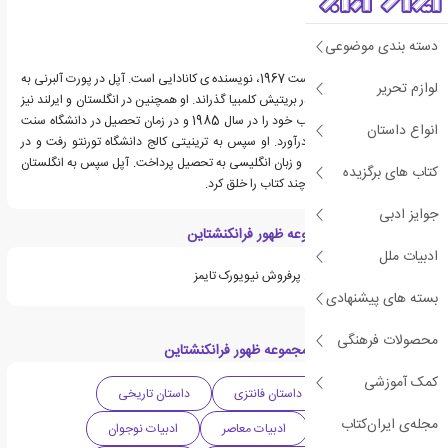
دسته بندی موضوعی
کنت اوپل، زاده ی 31 آگوست 1967، نویسنده ی کانادایی است. آپل در پورت آلبرنی به
لوازم تحریر
دنیا آمد و کودکی اش را در بریتیش کلمبیا گذراند. او همچنین در انگلستان و ایرلند نیز
زندگی کرد. آپل اولین کتاب خود را در سال 1985 و در زمان تحصیل در دانشگاه سنت
انواع داستان
مایکلز به رشته ی تحریر درآورد. او سپس به ترینیتی کالج دانشگاه تورنتو رفت و در
رشته های مطالعات سینما و زبان انگلیسی به تحصیل پرداخت. آپل سپس به انگلستان
کتاب های برگزیده
رفت و در آن جا چندین و چند کتاب را خلق کرد.
جوایز ادبی
ویژگی های کتاب مجموعه ظهور فرانکنشتاین
ادبیات ملل
«کنت اوپل» از نویسندگان پرفروش نیویورک تایمز
بسته های پیشنهادی
محصولات فرهنگی
دسته بندی های کتاب مجموعه ظهور فرانکنشتاین
کمک آموزشی
ادبیات کانادا
داستان فانتزی
داستان تاریخی
مجله‌ی ایران‌کتاب
ادبیات داستانی
ادبیات معاصر
ادبیات نوجوان