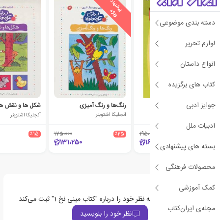
ی
ش
ن
ه
ا
د
و
ی
ژ
پ
ه
دسته بندی موضوعی
لوازم تحریر
انواع داستان
کتاب های برگزیده
جوایز ادبی
در طبیعت
رنگ‌ها و رنگ آمیزی
شکل ها و نقش ها
آلموت بارتل
آنجلیکا اشتوبنر
آنجلیکا اشتوبنر
ادبیات ملل
٪15
175،000
٪25
195،000
٪15
131،250
165،750
بسته های پیشنهادی
محصولات فرهنگی
کمک آموزشی
اولین نفری باشید که نظر خود را درباره "کتاب مینی نخ 1" ثبت می‌کند
مجله‌ی ایران‌کتاب
نظر خود را بنویسید