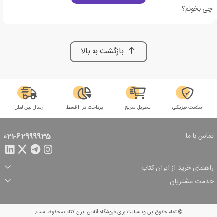
چی بخونم؟
بازگشت به بالا
سلامت فیزیکی
تحویل سریع
پرداخت در 4 قسط
ارسال بین‌الملل
تماس با ما
021-62999935
راهنمای خرید از ایران کتاب
ثبت سفارش
شیوه پرداخت
خدمات مشتریان
تخفیف‌های خرید
شرایط ارسال سفارش
درباره ما
شرایط استفاده
حریم خصوصی
پیگیری سفارش
بازگرداندن سفارش
پرسش‌های متداول
© تمام حقوق این وب‌سایت برای فروشگاه آنلاین ایران کتاب محفوظ است.