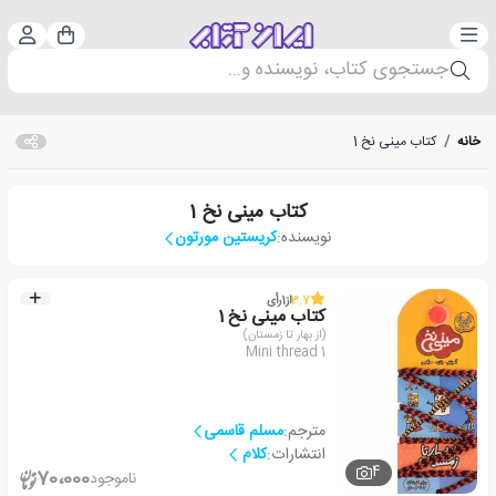
دسته‌بندی
ورود 
سبد خرید
جستجوی کتاب، نویسنده و...
خانه
/
کتاب مینی نخ 1
کتاب مینی نخ 1
نویسنده:
کریستین مورتون
3.7
از
1
رأی
کتاب مینی نخ 1
(از بهار تا زمستان)
Mini thread 1
مترجم:
مسلم قاسمی
انتشارات:
کلام
4
70،000
ناموجود