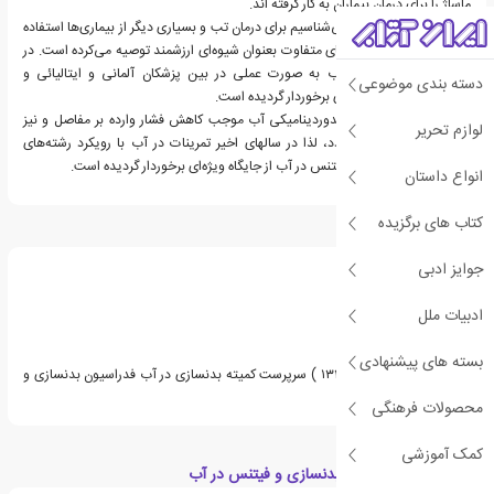
ماساژ را برای درمان بیماران به کار گرفته اند.
بقراط که او را پدر طب می‌شناسیم برای درمان تب و بسیاری دیگر از بیماری‌ها استفاده
از حمام‌های مختلف با دمای متفاوت بعنوان شیوه‌ای ارزشمند توصیه می‌کرده است. در
قرن هجدهم بکارگیری آب به صورت عملی در بین پزشکان آلمانی و ایتالیائی و
دسته بندی موضوعی
انگلیسی از اهمیت ویژه‌ای برخوردار گردیده است.
از آنجائی که خاصیت هیدوردینامیکی آب موجب کاهش فشار وارده بر مفاصل و نیز
لوازم تحریر
کاهش تحمل وزن می‌گردد، لذا در سالهای اخیر تمرینات در آب با رویکرد رشته‌های
مختلف ورزشی از جمله فیتنس در آب از جایگاه ویژه‌ای برخوردار گردیده است.
انواع داستان
کتاب های برگزیده
درباره عفت لطفی پور
جوایز ادبی
ادبیات ملل
بسته های پیشنهادی
عفت لطفی پور (متولد ۱۳۲۹ ) سرپرست کمیته بدنسازی در آب فدراسیون بدنسازی و
پرورش اندام می باشد.
محصولات فرهنگی
کمک آموزشی
دسته بندی های کتاب بدنسازی و فیتنس در آب