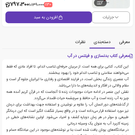
2
797،300
٪30
1،139،000
جزئیات
افزودن به سبد
معرفی
دسته‌بندی
نظرات
معرفی کتاب بدنسازی و فیتنس در آب
این کتاب، کتابی برای همه است. از مربیان حرفه‌ای تناسب اندام، تا افراد عادی که فقط
می‌خواهند سلامتی و تناسب اندام خود را بهبود ببخشند.
آب عنصری زندگی بخش است، در فرایند اقتصادی و رفتاری ما ایرانیان جلوه گر است و
مقام والائی در افکار و اندیشه‌های ما دارا می‌باشد.
نقش این عنصر در ادامه حیات موجودات زنده تا آنجاست که در قرآن کریم آمده همه
چیز به آب زنده است و آب حافظ و سرچشمه حیات قلمداد می‌گردد.
از گذشته‌های دور انسان آب را علاوه بر نوشیدن و استفاده جهت بهداشت برای درمان
نیز مورد استفاده قرار می‌داده است و در واقع بسیار شگفت انگیز است که این درمانگر
طبیعی و موثر در هر زمان دوباره کشف و احیاء می‌شود. اولین نشانه‌های خطی در
زمینه کاربرد آب به عنوان یک وسیله درمانی
در عبادتگاه‌های یونان یافت شده است بنا بر نوشته‌های موجود در این عبادتگاه حمام و