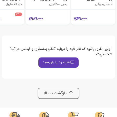
عباسعلی فاریابی
یحیی سخنگویی
فتح الله هاویل
٪30
0
189،000
49،000
اولین نفری باشید که نظر خود را درباره "کتاب بدنسازی و فیتنس در آب"
ثبت می‌کند
نظر خود را بنویسید
بازگشت به بالا