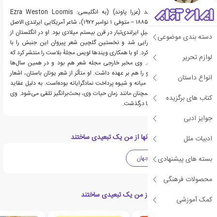
ازرا وستون لومیس پاوند (عزرا پاوند) (به انگلیسی: Ezra Weston Loomis
Pound) (متولد ۳۰ اکتبر ۱۸۸۵ – متوفی ۱ نوامبر ۱۹۷۲)، شاعر آمریکایی ایرلندی الاصل
و از خاندانی اشرافی و اصیلِ ایرلندی‌تبار در قرن بیستم میلادی بود. او در انگلستان از
دسته بندی موضوعی
پیشگامان نهضت تصویرگرایی شد و نخستین گلچین شعر پیروان این جنبش را با
عنوان تصویرگرایان منتشر کرد. او با همکاری ویندها لویس مجلهٔ بلاست را منتشر کرد که
لوازم تحریر
ناشر افکار ورتیست‌ها بود. وی مخبر خارجی مجله شعر هم بود و در همین سال‌ها
سردبیری مجلهٔ لیتل ریویو را هم بر عهده داشت. او متأثر از شعر یونان باستان، اشعار
انواع داستان
شرقی، ترانه‌های سده‌های میانه و شیوه پرداخت نمادگرایانه بوده‌است. به دلیل عقاید
سیاسی جنجالی، آثار او همچنان مانند زمان حیات وی، بحث‌برانگیز تلقی می‌شود. وی
کتاب های برگزیده
اهل آیداهو بود و در ایتالیا درگذشت.
جوایز ادبی
دسته بندی های کتاب آنها از من یک تبعیدی ساختند
ادبیات ملل
بسته های پیشنهادی
شعر
ادبیات جهان
محصولات فرهنگی
کتاب های مرتبط با آنها از من یک تبعیدی ساختند
کمک آموزشی