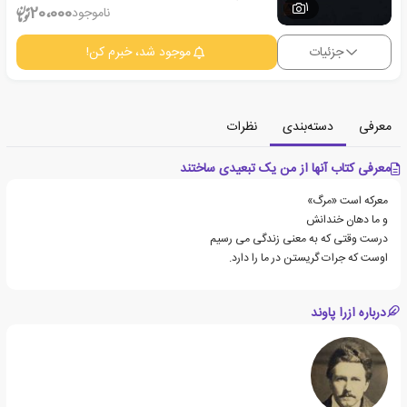
1
20،000
ناموجود
جزئیات
موجود شد، خبرم کن!
معرفی
دسته‌بندی
نظرات
معرفی کتاب آنها از من یک تبعیدی ساختند
معرکه است «مرگ»
و ما دهان خندانش
درست وقتی که به معنی زندگی می رسیم
اوست که جرات گریستن در ما را دارد.
درباره ازرا پاوند