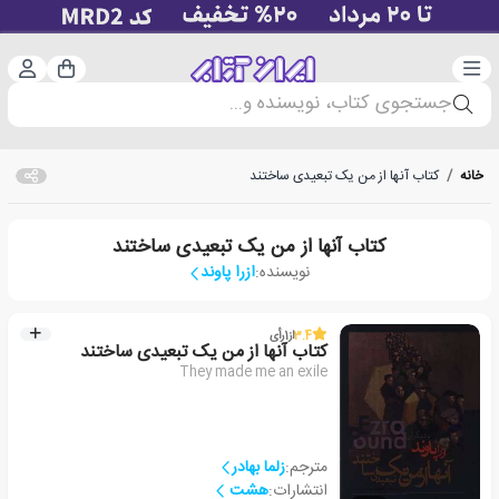
دسته‌بندی
ورود 
سبد خرید
جستجوی کتاب، نویسنده و...
خانه
/
کتاب آنها از من یک تبعیدی ساختند
کتاب آنها از من یک تبعیدی ساختند
نویسنده:
ازرا پاوند
3.4
از
1
رأی
کتاب آنها از من یک تبعیدی ساختند
They made me an exile
مترجم:
زلما بهادر
انتشارات:
هشت