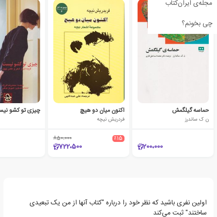
مجله‌ی ایران‌کتاب
چی بخونم؟
حماسه گیلگمش
اکنون میان دو هیچ
چیزی تو کشو نی
ن ک ساندرز
فردریش نیچه
850،000
٪15
722،500
200،000
اولین نفری باشید که نظر خود را درباره "کتاب آنها از من یک تبعیدی
ساختند" ثبت می‌کند