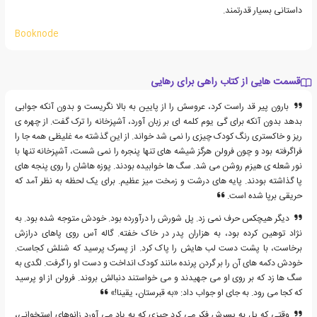
داستانی بسیار قدرتمند.
Booknode
قسمت هایی از کتاب راهی برای رهایی
بارون پیر قد راست کرد، عروسش را از پایین به بالا نگریست و بدون آنکه جوابی
بدهد بدون آنکه برای گی یوم کلمه ای بر زبان آورد، آشپزخانه را ترک گفت. از چهره ی
ریز و خاکستری رنگ کودک چیزی را نمی شد خواند. از این گذشته مه غلیظی همه جا را
فراگرفته بود و چون فرولن هرگز شیشه های تنها پنجره را نمی شست، آشپزخانه تنها با
نور شعله ی هیزم روشن می شد. سگ ها خوابیده بودند. پوزه هاشان را روی پنجه های
پا گذاشته بودند. پایه های درشت و زمخت میز عظیم. برای یک لحظه به نظر آمد که
حریقی برپا شده است.
دیگر هیچکس حرف نمی زد. پل شورش را درآورده بود. خودش متوجه شده بود. به
نژاد توهین کرده بود، به هزاران پدر در خاک خفته. گاله آس روی پاهای درازش
برخاست، با پشت دست لب هایش را پاک کرد. از پسرک پرسید که شنلش کجاست.
خودش دکمه های آن را بر گردن پرنده مانند کودک انداخت و دست او را گرفت. لگدی به
سگ ها زد که بر روی او می جهیدند و می خواستند دنبالش بروند. فرولن از او پرسید
که کجا می رود. به جای او جواب داد: «به قبرستان، یقینا!»
وقتی که پل به پسرش فکر می کرد چیزی که به یاد می آورد زانوهای استخوانی،