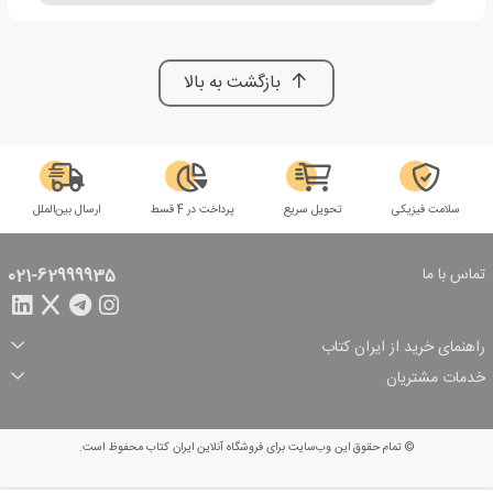
بازگشت به بالا
سلامت فیزیکی
تحویل سریع
پرداخت در 4 قسط
ارسال بین‌الملل
تماس با ما
021-62999935
راهنمای خرید از ایران کتاب
ثبت سفارش
شیوه پرداخت
خدمات مشتریان
تخفیف‌های خرید
شرایط ارسال سفارش
درباره ما
شرایط استفاده
حریم خصوصی
پیگیری سفارش
بازگرداندن سفارش
پرسش‌های متداول
© تمام حقوق این وب‌سایت برای فروشگاه آنلاین ایران کتاب محفوظ است.