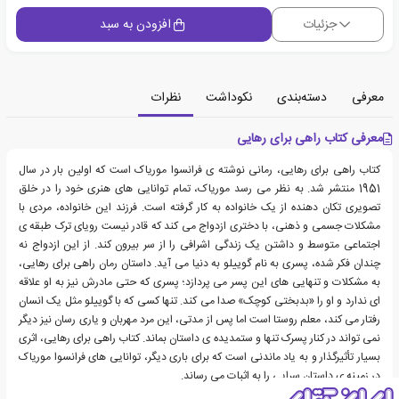
جزئیات
افزودن به سبد
معرفی
دسته‌بندی
نکوداشت
نظرات
معرفی کتاب راهی برای رهایی
کتاب راهی برای رهایی، رمانی نوشته ی فرانسوا موریاک است که اولین بار در سال
1951 منتشر شد. به نظر می رسد موریاک، تمام توانایی های هنری خود را در خلق
تصویری تکان دهنده از یک خانواده به کار گرفته است. فرزند این خانواده، مردی با
مشکلات جسمی و ذهنی، با دختری ازدواج می کند که قادر نیست رویای ترک طبقه ی
اجتماعی متوسط و داشتن یک زندگی اشرافی را از سر بیرون کند. از این ازدواج نه
چندان فکر شده، پسری به نام گوییلو به دنیا می آید. داستان رمان راهی برای رهایی،
به مشکلات و تنهایی های این پسر می پردازد؛ پسری که حتی مادرش نیز به او علاقه
ای ندارد و او را «بدبختی کوچک» صدا می کند. تنها کسی که با گوییلو مثل یک انسان
رفتار می کند، معلم روستا است اما پس از مدتی، این مرد مهربان و یاری رسان نیز دیگر
نمی تواند در کنار پسرک تنها و ستمدیده ی داستان بماند. کتاب راهی برای رهایی، اثری
بسیار تأثیرگذار و به یاد ماندنی است که برای باری دیگر، توانایی های فرانسوا موریاک
در زمینه ی داستان سرایی را به اثبات می رساند.