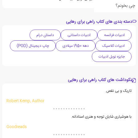
چی بخونم؟
دسته بندی های کتاب راهی برای رهایی
ادبیات فرانسه
ادبیات داستانی
داستان درام
ادبیات کلاسیک
دهه 1950 میلادی
چاپ دیجیتال (POD)
جایزه نوبل ادبیات
نکوداشت های کتاب راهی برای رهایی
تاریک و بی نقص.
Robert Kemp, Author
با هوشیاری شایان توجه و هنری استادانه.
Goodreads