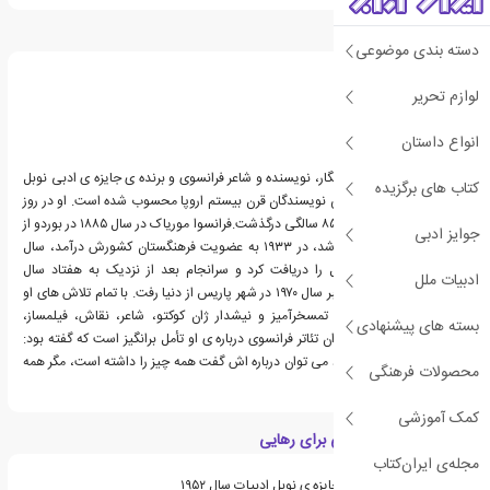
درباره فرانسوا موریاک
دسته بندی موضوعی
لوازم تحریر
انواع داستان
فرانسوا موریاک، روزنامه نگار، نویسنده و شاعر فرانسوی و برنده ی جایزه ی ادبی نوبل
کتاب های برگزیده
سال ۱۹۵۲ یکی از بزرگترین نویسندگان قرن بیستم اروپا محسوب شده است. او در روز
یکم سپتامبر سال ۱۹۷۰ در ۸۵ سالگی درگذشت.فرانسوا موریاک در سال ۱۸۸۵ در بوردو از
جوایز ادبی
بنادر بزرگ فرانسه متولد شد، در ۱۹۳۳ به عضویت فرهنگستان کشورش درآمد، سال
۱۹۵۲ جایزه ی ادبی نوبل را دریافت کرد و سرانجام بعد از نزدیک به هفتاد سال
ادبیات ملل
نویسندگی، در اول سپتامبر سال ۱۹۷۰ در شهر پاریس از دنیا رفت. با تمام تلاش های او
در این عرصه این جمله تمسخرآمیز و نیشدار ژان کوکتو، شاعر، نقاش، فیلمساز،
بسته های پیشنهادی
نمایشنامه نویس و کارگردان تئاتر فرانسوی درباره ی او تأمل برانگیز است که گفته بود:
«موریاک بیچاره! اگر بمیرد می توان درباره اش گفت همه چیز را داشته است، مگر همه
محصولات فرهنگی
چیز را!»
کمک آموزشی
ویژگی های کتاب راهی برای رهایی
مجله‌ی ایران‌کتاب
فرانسوا موریاک برنده ی جایزه ی نوبل ادبیات سال ۱۹۵۲