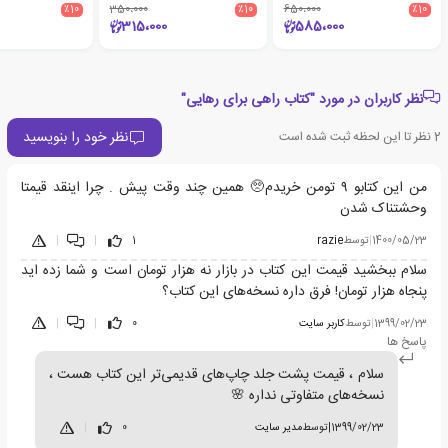
٪10
350،000
٪10
650،000
٪10
315،000
585،000
نظر کاربران در مورد "کتاب راهی برای رهایی"
نظر خود را بنویسید
2
نظر تا این لحظه ثبت شده است
من این کتابو ۹ تومن خریدم🥺 همین چند وقت پیش . چرا اینقد قیمتا
وحشتناک شدن
1400/05/23
|
توسط
razie
1
|
|
سلام ببخشید قیمت این کتاب در بازار نه هزار تومان است و شما زده اید
پنجاه هزار تومان! فرق داره نسخه‌های این کتاب؟
1399/02/23
|
توسط
کاربر سایت
0
|
|
پاسخ ها
سلام ، قیمت پشت جلد چاپ‌های قدیمی‌تر این کتاب هست ،
نسخه‌های متفاوتی نداره 🌸
1399/02/23
|
توسط
مدیر سایت
0
|