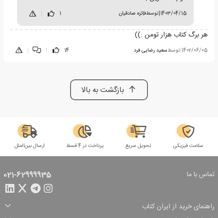
1403/04/15
|
توسط
فاِئزه صادقیان
1
|
هر برگ کتاب هزار تومن :))
1402/06/05
|
توسط
سعید رضایی فرد
14
|
|
بازگشت به بالا
سلامت فیزیکی
تحویل سریع
پرداخت در 4 قسط
ارسال بین‌الملل
تماس با ما
021-62999935
راهنمای خرید از ایران کتاب