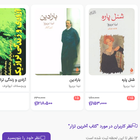
شنل پاره
بارادین
آزادی و زندگی تر
نینا بربروا
نینا بربروا
ویچسلاف ایوانوف
230،000
٪5
180،000
٪15
218،500
153،000
نظر کاربران در مورد "کتاب آخرین تزار"
نظر خود را بنویسید
12
نظر تا این لحظه ثبت شده است