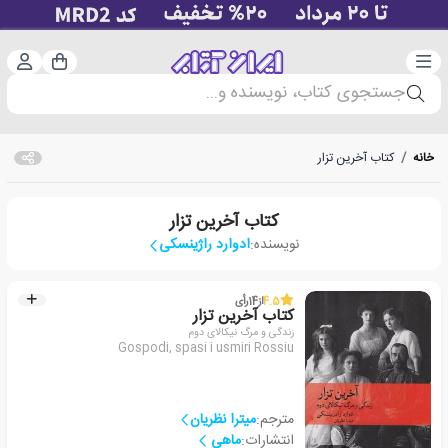
دسته‌بندی
ورود 
سبد خرید
جستجوی کتاب، نویسنده و...
خانه
/
کتاب آخرین تزار
کتاب آخرین تزار
نویسنده:
ادوارد راژینسکی
4.5
از
14
رأی
کتاب آخرین تزار
زندگی و مرگ نیکالای دوم
Gospodi, spasi i usmiri Rossiu
مترجم:
میترا نظریان
انتشارات:
ماهی