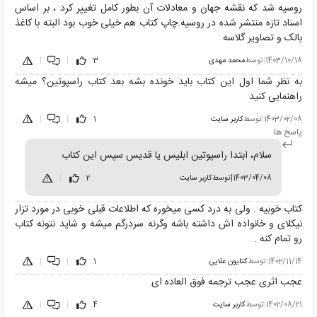
روسیه شد که نقشه جهان و معادلات آن بطور کامل تغییر کرد ، بر اساس
اسناد تازه منتشر شده در روسیه.چاپ کتاب هم خیلی خوب بود البته با کاغذ
بالک و تصاویر گلاسه
1403/10/18
|
توسط
محمد مهدی
3
|
|
به نظر شما اول این کتاب باید خونده بشه بعد کتاب راسپوتین؟ میشه
راهنمایی کنید
1403/02/08
|
توسط
کاربر سایت
1
|
|
پاسخ ها
سلام، ابتدا راسپوتین ابلیس یا قدیس سپس این کتاب
1403/04/08
|
توسط
کاربر سایت
2
|
کتاب خوبیه . ولی به درد کسی میخوره که اطلاعات قبلی خوبی در مورد تزار
نیکلای و خانواده اش داشته باشه وگرنه سردرگم میشه و شاید نتونه کتاب
رو تمام کنه .
1402/11/14
|
توسط
کتایون علایی
1
|
|
عجب اثری عجب ترجمه فوق العاده ای
1402/08/21
|
توسط
کاربر سایت
4
|
|