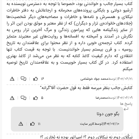
کتاب بسیار جالب و خواندنی بود، خصوصا با توجه به دسترسی نویسنده به
آرشیو دولتی و بایگانی پرونده‌های محرمانه و ارجاعاتش به دفتر خاطرات
نیکلای و همسرش و نامه‌ها و خاطرات و مصاحبه‌های دیگر شخصیت‌ها
(جلادهای خانواده‌ی تزار و دیگران) که از نظر معتبر و موثق بودن این اثر را
از سایر زندگینامه هایی که پیرامون زندگی و مرگ آخرین تزار روس به
نگارش در آمدند و آمیخته به افسانه‌ها و روایت‌های غیر معتبرند متمایز
کرده. کتاب ترجمه‌ی خوبی داره و از نظر محتوا برای علاقمندان به تاریخ
روسیه ، و قرن بیستم بسیار خواندنیست. با توجه به قیمت کتاب تنها
انتقادی که دارم کیفیت کاغذ کتابه که به نظر من می‌شد از کاغذ بهتری
استفاده کرد. در کل کتاب بسیار خوبیست و به علاقه‌مندان تاریخ توصیه
میکنم.
1402/06/21
|
توسط
محمد جواد خوشنامی
16
|
|
کتابش جالب بنظر میرسه فقط به قول حضرت آقا"گرانه"
1402/06/09
|
توسط
محمدرضا
5
|
|
پاسخ ها
بگو جون دوتا
1402/07/10
|
توسط
کاربر سایت
11
|
نیکُلای دوم نه نیکالای دوم ؟! امپراتور بوده نه بُخاری ؟!