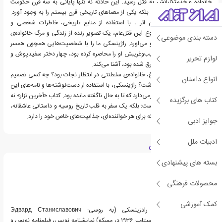
خانواده‌ و خدمتکارانش به قتل رسید. این حادثه نه تنها پایانی به سه قرن حکومت
رومانوف‌ها در روسیه بود، بلکه یکی از معماهای تاریخی قرن بیستم را به وجود آورد.
ادوارد راژینسکی، در این اثر ، با استفاده از منابع تاریخی، خاطرات شخصی و
گزارش‌های مستقیم از وقوع این قتل‌عام، یک تصویر زنده از زندگی و مرگ خانواده‌ی
دسته بندی موضوعی
سلطنتی رومانوف به وجو می‌اورد. راژینسکی ما را با شخصیت‌هایی همچون همسر
نیکالای که با باورهای عجیب‌و‌غریبش او را محاصره کرده بود، چهار دختر سفیدپوش و
لوازم تحریر
پسری که در درد و عشق غرق شده بود، آشنا می‌کند.
اما در کدام قسمت از تاریخ، خانواده‌ی سلطنتی در انتظار نجات بود؟ چه کسی تصمیم
انواع داستان
به انتقام گرفتن از آن‌ها داشت؟ راژینسکی، با استفاده از دست‌نوشته‌ها و نامه‌های این
خانواده، پرده از رازهایی برمی‌دارد که تا به حال ناگفته مانده بود. کتاب «آخرین تزار» نه
کتاب های برگزیده
تنها یک تحقیق تاریخی است؛ بلکه یک سفر به قلب تاریخ روسیه و داستانی عاشقانه،
تراژدی‌ و پر از ماجرا است که برای هر خواننده‌ای، جذابیت‌های خاص خود را دارد.
جوایز ادبی
ادبیات ملل
درباره ادوارد راژینسکی
بسته های پیشنهادی
محصولات فرهنگی
کمک آموزشی
ادوارد استانیسلافوویچ رادزینسکی (به روسی: Эдвард Станиславович
Радзинский) (زاده ۲۳ سپتامبر ۱۹۳۶ در مسکو) نمایشنامه نویس، فیلمنامه نویس و