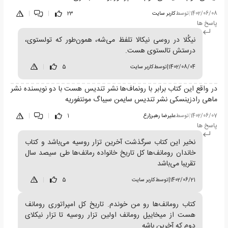
1402/06/08
|
توسط
کاربر سایت
23
|
|
پاسخ ها
نیکُلا در روسی نیکالا تلفظ می‌شه، همون‌طور که تولستوی،
درستش تالستوی هست.
1402/08/04
|
توسط
کاربر سایت
5
|
در واقع این کتاب برابر با رونماف‌ها نشر تندیس هست با دو نویسنده نشر
ماهی رادزینسکی نشر تندیس سایمن سیباگ مونتفوریه
1402/06/07
|
توسط
علیرضا رهبرزارع
1
|
|
پاسخ ها
نخیر این کتاب سرگذشت آخرین تزار روسیه می‌باشد و کتاب
خاندان رومانف‌ها کل تاریخ خانواده رمانف‌ها طی سیصد سال
تقریبا می‌باشد
1402/06/21
|
توسط
کاربر سایت
5
|
کتاب رومانف‌ها رو من خوندم. تاریخ کل امپراتوری رومانف
هست از میخاییل رومانف اولین تزار روسیه تا تزار نیکلای
دوم که آخرین باشه