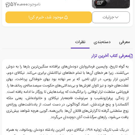
2
570،000
ناموجود
جزئیات
موجود شد، خبرم کن!
معرفی
دسته‌بندی
نظرات
معرفی کتاب آخرین تزار
به گواه تاریخ، واپسین فرمانروایان دودمان‌های برافتاده سنگین‌ترین بارها را به دوش
می‌کشند، زیرا هر خطای آن‌ها با تمام خطاهای نیاکانشان برابری می‌کند. نیکالای دوم،
آخرین تزار روس، در ازای تاجی که بر سر نهاده بود بهای خوفناکی پرداخت، بهای
غفلت‌های خود و نیز تاوان لغزش‌ها و بی‌عدالتی‌های حکومت سیصدساله‌ی رمانف‌ها را.
فروپاشی سلطنت تزار توفانی را برانگیخت که پیامدهایش تا روزگار ما ادامه یافته است.
از زندگی پرفرازونشیب و سرنوشت فاجعه‌بار نیکالای و خانواده‌اش، یعنی ملکه
آلکساندرا و پنج فرزندشان، اسناد گوناگونی در دست است، از یادداشت‌های روزانه‌ی
زوج سلطنتی گرفته تا گزارش‌های قاتلان آن‌ها. بااین‌همه، گویی هرچه شواهد بیش‌تری
یافت می‌شود، رازهای سرگذشت آنان دوچندان می‌گردد.
در یک شب تاریک ژوئیه ۱۹۱۸، نیکالای دوم، آخرین پادشاه دودمان رومانوف، به همراه