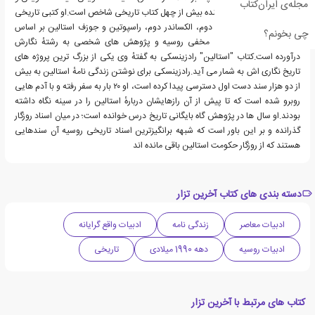
مجله‌ی ایران‌کتاب
پژوهش گر روسی و نویسنده بیش از چهل کتاب تاریخی شاخص است.او کتبی تاریخی
از زندگی نامه تزار نیکلای دوم، الکساندر دوم، راسپوتین و جوزف استالین بر اساس
چی بخونم؟
اسناد محرمانه از بایگانی مخفی روسیه و پژوهش های شخصی به رشتهٔ نگارش
درآورده است.کتاب "استالین" رادزینسکی به گفتهٔ وی یکی از بزرگ ترین پروژه های
تاریخ نگاری اش به شمار می آید.رادزینسکی برای نوشتن زندگی نامهٔ استالین به بیش
از دو هزار سند دست اول دسترسی پیدا کرده است، او ۲۰ بار به سفر رفته و با آدم هایی
روبرو شده است که تا پیش از آن رازهایشان دربارهٔ استالین را در سینه نگاه داشته
بودند.او سال ها در پژوهش گاه بایگانی تاریخ درس خوانده است؛ در میان اسناد روزگار
گذرانده و بر این باور است که شبهه برانگیزترین اسناد تاریخی روسیه آن سندهایی
هستند که از روزگار حکومت استالین باقی مانده اند
دسته بندی های کتاب آخرین تزار
ادبیات معاصر
زندگی نامه
ادبیات واقع گرایانه
ادبیات روسیه
دهه 1990 میلادی
تاریخی
کتاب های مرتبط با آخرین تزار