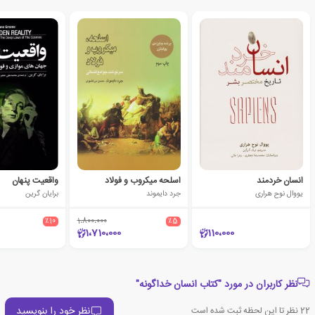
انسان خردمند
اسلحه میکروب و فولاد
واقعیت پنهان
یووال نوح هراری
جرد دایموند
برایان گرین
٪10
1،800،000
٪5
1،710،000
110،000
نظر کاربران در مورد "کتاب انسان خداگونه"
نظر خود را بنویسید
22
نظر تا این لحظه ثبت شده است