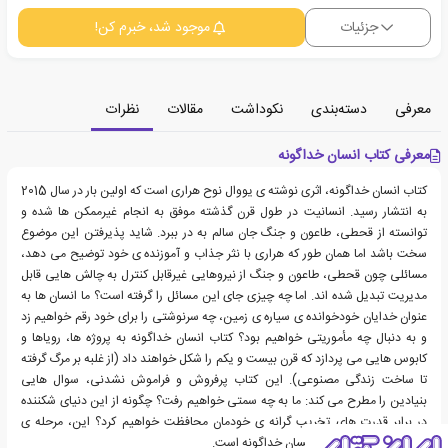
جزئیات
موجود شد، خبرم کن!
معرفی
دسته‌بندی
نکوداشت
مقالات
نظرات
معرفی کتاب انسان خداگونه
کتاب انسان خداگونه، اثری نوشته ی یووال نوح هراری است که اولین بار در سال 2015
به انتشار رسید. انسانیت در طول قرن گذشته موفق به انجام غیرممکن ها شده و
توانسته از قحطی، طاعون و جنگ جان سالم به در ببرد. شاید پذیرفتن این موضوع
سخت باشد اما همان طور که هراری با نثر جذاب و آموزنده ی خود توضیح می دهد،
مسائلی چون قحطی، طاعون و جنگ از نیروهایی غیرقابل کنترل به چالش هایی قابل
مدیریت تبدیل شده اند. اما چه چیزی جای این مسائل را گرفته است؟ ما انسان ها به
عنوان خدایان خودخوانده ی سیاره ی زمین، چه سرنوشتی را برای خود رقم خواهیم زد
و به دنبال چه مأموریتی خواهیم بود؟ کتاب انسان خداگونه به پروژه ها، رویاها و
کابوس هایی می پردازد که قرن بیست و یکم را شکل خواهند داد (از غلبه بر مرگ گرفته
تا ساخت زندگی مصنوعی). این کتاب پرفروش و فراموش نشدنی، سوال هایی
بنیادین را مطرح می کند: ما به چه سمتی خواهیم رفت؟ چگونه از این دنیای شکننده
در برابر قدرت های تخریب گرانه ی خودمان محافظت خواهیم کرد؟ این، مرحله ی
بعدی تکامل است. این، انسان خداگونه است.