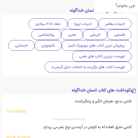
چی بخونم؟
دسته بندی های کتاب انسان خداگونه
ادبیات معاصر
ادبیات اروپا
دهه 2010 میلادی
فلسفی
تاریخی
علمی
روانشناسی
پرفروش ترین کتاب های نیویورک تایمز
تکنولوژی
اجتماعی
فهرست برترین کتاب های علمی
فهرست کتاب های برگزیده به انتخاب «بیل گیتس»
نکوداشت های کتاب انسان خداگونه
کتابی بدیع، هیجان انگیز و برانگیزاننده.
Goodreads
کتابی خارق العاده که به کاوش در آینده ی نوع بشر می پردازد.
Book Browse