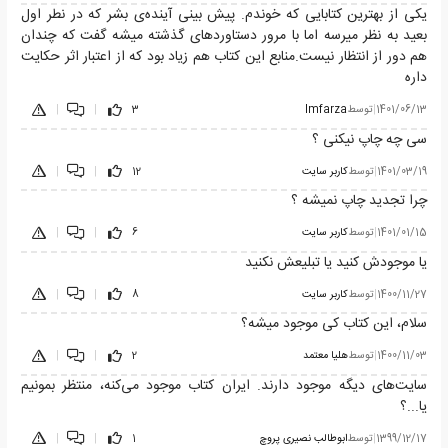
یکی از بهترین کتابایی که خوندم. پیش بینی آینده‌ی بشر که در نطر اول
بعید به نظر میرسه اما با مرور دستاوردهای گذشته میشه گفت که چندان
هم دور از انتظار نیست.منابع این کتاب هم زیاد بود که از اعتبار اثر حکایت
داره
1401/06/13
|
توسط
Imfarza
3
|
|
سی چه چاپ نیکنی ؟
1401/03/19
|
توسط
کاربر سایت
12
|
|
چرا تجدید چاپ نمیشه ؟
1401/01/15
|
توسط
کاربر سایت
6
|
|
یا موجودش کنید یا تبلیعش نکنید
1400/11/27
|
توسط
کاربر سایت
8
|
|
سلام، این کتاب کی موجود میشه؟
1400/11/03
|
توسط
هلیا معتمد
2
|
|
سایت‌های دیگه موجود دارند. ایران کتاب موجود می‌کنه، منتظر بمونیم
یا...؟
1399/12/17
|
توسط
ابوطالب نصیری پروچ
1
|
|