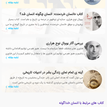
ادامه مقاله
کتاب «انسان خردمند»: انسان چگونه انسان شد؟
یووال نوح هراری، ستاره ای نوظهور در عرصه ی تاریخ و علم است. کتاب بسیار
پرفروش و موفق «انسان خردمند»، مخاطبین را به سفری در تاریخ گونه ی ما می
ادامه مقاله
برد.
بررسی آثار یووال نوح هراری
فناوری های مختلف قطعاً سرانجام ما نیست. هنوز هم می توانیم اقداماتی داشته
باشیم و هنوز هم می توانیم این فناوری ها را متعادل و تنظیم کنیم و از این فناوری
ادامه مقاله
ها فقط در راه درست استفاده کرده باشیم
آینه ی تمام نمای زندگی بشر در ادبیات تاریخی
می توان گفت که هدف اصلی این ژانر، «زندگی بخشیدن به تاریخ» از طریق
ساختن داستان هایی درباره ی گذشته یا یک دوره ی تاریخی خاص است.
ادامه مقاله
کتاب های مرتبط با انسان خداگونه