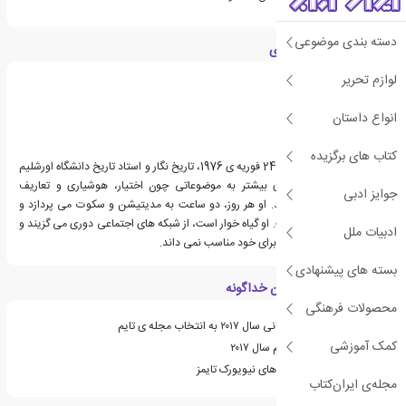
دسته بندی موضوعی
درباره یووال نوح هراری
لوازم تحریر
انواع داستان
کتاب های برگزیده
یووال نوح هراری، زاده ی 24 فوریه ی 1976، تاریخ نگار و استاد تاریخ دانشگاه اورشلیم
است. نوشته های هراری بیشتر به موضوعاتی چون اختیار، هوشیاری و تعاریف
جوایز ادبی
هوشمندی اختصاص دارند. او هر روز، دو ساعت به مدیتیشن و سکوت می پردازد و
معلم مدیتیشن نیز هست. او گیاه خوار است، از شبکه های اجتماعی دوری می گزیند و
ادبیات ملل
داشتن گوشی هوشمند را برای خود مناسب نمی داند.
بسته های پیشنهادی
ویژگی های کتاب انسان خداگونه
محصولات فرهنگی
جزو ۱۰ کتاب برتر غیر داستانی سال ۲۰۱۷ به انتخاب مجله ی تایم
کمک آموزشی
کاندید جایزه ی کتاب ولکام سال ۲۰۱۷
جزو لیست پرفروش ترین های نیویورک تایمز
مجله‌ی ایران‌کتاب