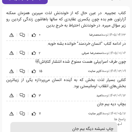
کتاب عجیبیه. در عین حال که از خوندنش لذت میبرین همزمان ممکنه
آزارتون هم بده چون یکسری عقایدی که سالها باهاشون زندگی کردین رو
زیر سؤال میبره. در خوندنش احتیاط به خرج بدین
1405/04/23
|
توسط
محمدرضا
0
|
|
در ادامه کتاب "انسان خردمند" خوانده بشه خوبه.
1405/01/06
|
توسط
محمدرضا صرفی
2
|
|
چون طرف اسراییلی هست ممنوع شده انتشار کتاباش🤣
1404/03/09
|
توسط
کاربر سایت
15
|
|
کتابی بسیار لذت بخش که به آینده انسان می‌پردازه یکی از زیبا‌ترین
بخش‌های انقلاب اومانیستی بود.
1403/06/13
|
توسط
امید
3
|
|
بچاپ دیه ببم جان
1402/05/12
|
توسط
کاربر سایت
7
|
|
پاسخ ها
چاپ نمیشه دیگه ببم جان