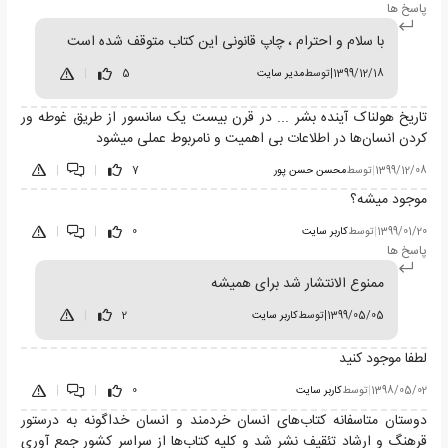
پاسخ ها
با سلام و احترام ، چاپ قانونی این کتاب متوقف شده است
1399/12/18
|
توسط
مدیر سایت
5
|
تاریخ هولناک آینده بشر ... در قرن بیست یک سانسور از طریق غوطه ور
کردن انسان‌ها در اطلاعات بی اهمیت و نامربوط عملی میشود
1399/12/08
|
توسط
محسن حسن پور
7
|
|
موجود میشه؟
1399/01/20
|
توسط
کاربر سایت
0
|
|
پاسخ ها
ممنوع الانتشار شد برای همیشه
1399/05/05
|
توسط
کاربر سایت
2
|
لطفا موجود کنید
1398/05/02
|
توسط
کاربر سایت
0
|
|
دوستان متاسفانه کتاب‌های انسان خردمند و انسان خداگونه به درستور
قرهنگ و ارشاد تئقیف نشر شد و کلیه کتاب‌ها از سراسر کشور جمع آوری