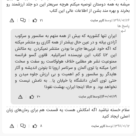
میشه به همه دوستان توصیه میکنم هرچه سریعتر این دو جلد ارزشمند رو
بخرند و بهره مند بشن از اطلاعات عالی این کتاب
1398/02/26
|
توسط
کاربر سایت
21
|
|
پاسخ ها
ایران تنها کشوریه که بیش از همه متهم به سانسور و سرکوب
آزادی بیانه و در عین حال بیشتر از همه آثاری رو منتشر میکنه
که اگه خود غربی‌ها جای ما بودن منتشر نمیکردن. یه مثالش
این ۲تا کتاب این نویسنده اسرائیلیه. قانون گسو فرانسه
ممنوعیت نشر هر مطلبی خلاف هولوکاست رو سفت و سخت
اجرا میکنه یا توی آلمان و سرتاسر اروپا تا بتونن اندیشه و آثار
هایدگر رو سانسور و کم اهمیت و بی ارزش جلوه میدن و
حتی توی آلمان دانشگاه یا خیابان یا... به نامش نیست و
نخواهد بود. و حالا اینجا ایران، بهشت نفوذ!
1400/02/29
|
توسط
کاربر سایت
20
|
سلام خسته نباشید اگه امکانش هست یه قسمت هم برای رمان‌های زبان
اصلی ایجاد کنید
1398/01/12
|
توسط
کاربر سایت
8
|
|