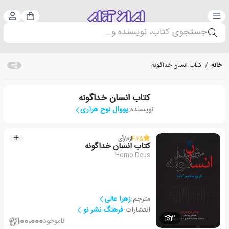
دسته‌بندی
ورود 
سبد خرید
جستجوی کتاب، نویسنده و...
خانه
/
کتاب انسان خداگونه
کتاب انسان خداگونه
نویسنده:
یووال نوح هراری
4.25
از
10
رأی
کتاب انسان خداگونه
Homo Deus
مترجم:
زهرا عالی
انتشارات:
فرهنگ نشر نو
2
100،000
ناموجود