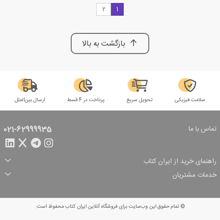
2
1
بازگشت به بالا
سلامت فیزیکی
تحویل سریع
پرداخت در 4 قسط
ارسال بین‌الملل
تماس با ما
021-62999935
راهنمای خرید از ایران کتاب
ثبت سفارش
شیوه پرداخت
خدمات مشتریان
تخفیف‌های خرید
شرایط ارسال سفارش
درباره ما
شرایط استفاده
حریم خصوصی
پیگیری سفارش
بازگرداندن سفارش
پرسش‌های متداول
© تمام حقوق این وب‌سایت برای فروشگاه آنلاین ایران کتاب محفوظ است.