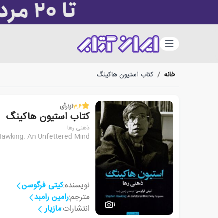
دسته‌بندی
خانه
/
کتاب استیون هاکینگ
3.6
از
1
رأی
کتاب استیون هاکینگ
ذهنی رها
awking: An Unfettered Mind
نویسنده:
کیتی فرگوسن
مترجم:
رامین رامبد
1
انتشارات:
مازیار