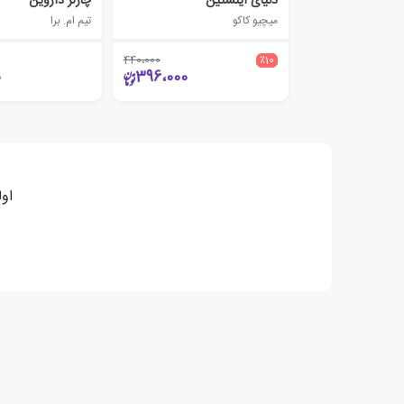
دنیای اینشتین
چارلز داروین
میچیو کاکو
تیم ام. برا
440،000
٪10
0
396،000
او