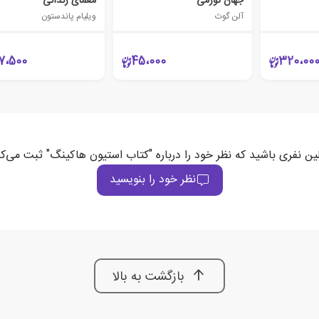
جهان تورمی
معمای زندانی
آلن گوث
ویلیام پاندستون
7،500
45،000
320،00
لین نفری باشید که نظر خود را درباره "کتاب استیون هاکینگ" ثبت می‌کن
نظر خود را بنویسید
بازگشت به بالا