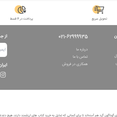
تحویل سریع
پرداخت در 4 قسط
ن
از ج
021-62999935
درباره ما
ل
تماس با ما
همکاری در فروش
ایران
وناگون گرد هم آمده‌اند تا برای کسانی که تمایل به خرید کتاب های ارزشمند دارند، هیچ دغدغه