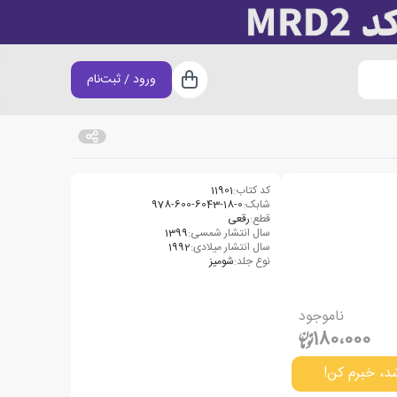
ورود / ثبت‌نام
سبد خرید
کد کتاب:
11901
شابک:
978-600-6043-18-0
قطع:
رقعی
سال انتشار شمسی:
1399
سال انتشار میلادی:
1992
نوع جلد:
شومیز
ناموجود
180،000
د، خبرم کن!