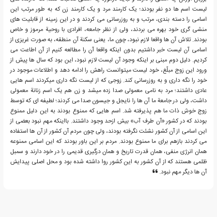
لیست اسم ها دو نفر بودند؛ یک کارمند مرد و یک کارمند زن که به طور مرتب این
اسامی را دسته بندی، مرتب و به روزرسانی می کردند و در این زمینه از قابلیت های
منشی گری خود بهره می بردند، ولی از نظر جامعه، افرادی با روحیة مرموز و خاص
بودند. تلاش آن ها واقعا لازم نبود، چون ما، یعنی سکنة آن منطقه، به صورت غریزی از
اسامی آن لیست خبر داشتیم بدون اینکه واقعا آن را مطالعه کنیم از آن اطاعت می
کردیم. دلیل دوم مبنی بر اینکه وجود آن لیست لازم نبود، این بود که سال ها پیش از
ورود این زوج مبلّغ، خود لیست می‎توانست راهش را ادامه دهد و اطلاعات موجود در
خود را نگه داری و به روزرسانی کند. زوجی که از لیست نگه داری می‎کردند اسم هایی
عادی داشتند؛ مرد به نامی معمولی صدا زده می‎شد و زن هم یک اسم زنانة معمولی
داشت، ولی در جامعة ما آن ها را نایجل و جیسون صدا می کردند؛ لطیفه ای که توسط
زوج خوش ذات ما هم پذیرفته شد. اسم هایی که ممنوع بودند به این دلیل ممنوع
بودند که در کشور «آن طرف آب» بیش ازحد وجود داشتند. بااینکه مهم نبود بعضی از
این اسامی از آن کشور نشئت نگرفته بودند، ولی چون مردم آن کشور از آن ها استفاده
می کردند بازهم برای ما ممنوع بودند. مردم بر این باور بودند که این اسامی ممنوعه
همان انرژی منفی، همان قدرت تاریخ و همان درگیری قدیمی را در خود دارند و سمبل
ظلمی هستند که از آن کشور به این کشور روا داشته شده بود و محل اصلی پیدایش
آن ها دیگر مهم نبود.