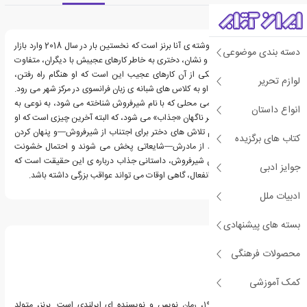
معرفی کتاب شیرفروش
کتاب شیر فروش، رمانی نوشته ی آنا برنز است که نخستین بار در سال 2018 وارد بازار
دسته بندی موضوعی
نشر شد. در شهری بی نام و نشان، دختری به خاطر کارهای عجیبش با دیگران، متفاوت
در نظر گرفته می شود. یکی از آن کارهای عجیب این است که او هنگام راه رفتن،
لوازم تحریر
مطالعه می کند. و این که او به کلاس های شبانه ی زبان فرانسوی در مرکز شهر می رود.
وقتی یک نیروی شبه نظامی محلی که با نام شیرفروش شناخته می شود، به نوعی به
انواع داستان
او علاقه پیدا می کند، دختر ناگهان «جذاب» می شود، که البته آخرین چیزی است که او
می خواست باشد. علیرغم تلاش های دختر برای اجتناب از شیرفروش—و پنهان کردن
کتاب های برگزیده
دوست پسر احتمالی خود از مادرش—شایعاتی پخش می شوند و احتمال خشونت
پابرجا باقی می ماند. رمان شیرفروش، داستانی جذاب درباره ی این حقیقت است که
جوایز ادبی
نپذیرفتن مسئولیت ها و انفعال، گاهی اوقات می تواند عواقب بزرگی داشته باشد.
ادبیات ملل
درباره آنا برنز
بسته های پیشنهادی
محصولات فرهنگی
کمک آموزشی
آنا برنز، زاده ی سال ۱۹۶۲، رمان نویس و نویسنده ای ایرلندی است. برنز، متولد