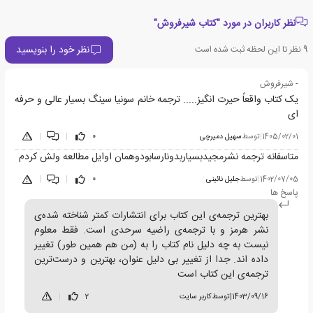
نظر کاربران در مورد "کتاب شیرفروش"
نظر خود را بنویسید
9
نظر تا این لحظه ثبت شده است
- شیرفروش
یک کتاب واقعاً حیرت انگیز..... ترجمه خانم سونیا سینگ بسیار عالی و حرفه
ای
1405/02/01
|
توسط
سهیل دمیرچی
0
|
|
متاسفانه ترجمه نشرمجیدبسیاربدونارسابودوهمان اوایل مطالعه ولش کردم
1402/07/05
|
توسط
جلیل نائینی
0
|
|
پاسخ ها
بهترین ترجمه‌ی این کتاب برای انتشارات کمتر شناخته شده‌ی
نشر هرمز و با ترجمه‌ی راضیه سرحدی است. فقط معلوم
نیست به چه دلیل نام کتاب را به (من هم همین طور) تغییر
داده اند. جدا از تغییر بی دلیل عنوان، بهترین و درست‌ترین
ترجمه‌ی این کتاب است
1403/09/16
|
توسط
کاربر سایت
2
|