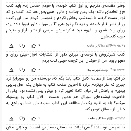
وقتی مقدمه‌ی مترجم رو اول کتاب خوندم، با خودم حدس زدم باید کتاب
فوق‌العاده‌ای باشه؛ یک رمان جذاب و عالی. همین‌طور هم شد. کتاب رو که
توی دست گرفتم تا نیمه‌شب رهاش نکردم و تمومش کردم. من این کتاب
رو از نشر افراز خوندم و باید بگم ترجمه‌ی آقای مهران داور فوق‌العاده بود،
روان و دلنشین و مفهوم ترجمه کرده‌بودن. مرسی از نشر افراز و مترجم
خوب کتاب‌شون.
1402/05/31
|
توسط
کاربر سایت
4
|
|
کتاب شیرفروش با ترجمه‌ی مهران داور از انتشارات افراز خیلی روان و
مفهوم بود. من از خوندن این ترجمه خیلی لذت بردم.
1401/03/27
|
توسط
کاربر سایت
3
|
|
در انتها بعد از مطالعه کامل کتاب باید بگم که، نویسنده من رو سوپرایز کرد
چیزی که فکر میکردم قراره تا آخرین صفحه کتاب به عنوان یک اصل بدیهی
بپذیرم و باهاش کنار بیام، کاملا تغییر کرد و پیش بینی نشده بود! یکی از
خاصیت نوشته‌های سورئال هم همین هست... الان کتاب رو پیشنهاد
میکنم؟ بله به نظرم یک بار مطالعه این کتاب میتونه باور شما رو راجع به
خیلی از مسائل عوض کنه
1400/12/23
|
توسط
کاربر سایت
4
|
|
به نظر من نویسنده گاهی اوقات به مسائل بسیار بی اهمیت و جزئی بیش