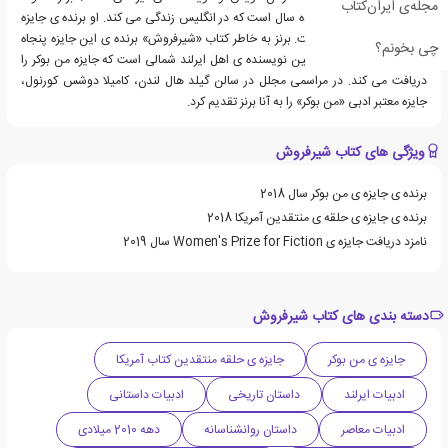
مجله‌ی ایران‌کتاب
بلفاست است و بیش از ده سال است که در انگلیس زندگی می کند. او برنده ی جایزه
ی ادبی من بوکر شده است. برنز به خاطر کتاب «شیرفروش» برنده ی این جایزه پنجاه
چی بخونم؟
هزار پوندی شد. او نخستین نویسنده ی اهل ایرلند شمالی است که جایزه من بوکر را
دریافت می کند. در مراسمی مجلل در سالن گیلد هال لندن، کامیلا دوشس کورنول،
جایزه معتبر ادبی «من بوکر» را به آنا برنز تقدیم کرد.
ویژگی های کتاب شیرفروش
برنده ی جایزه ی من بوکر سال 2018
برنده ی جایزه ی حلقه ی منتقدین آمریکا 2018
نامزد دریافت جایزه ی Women's Prize for Fiction سال 2019
دسته بندی های کتاب شیرفروش
جایزه ی من بوکر
جایزه ی حلقه منتقدین کتاب آمریکا
ادبیات ایرلند
داستان تاریخی
ادبیات داستانی
ادبیات معاصر
داستان روانشناسانه
دهه 2010 میلادی