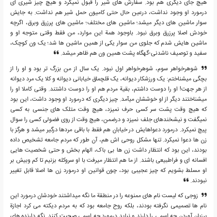
هیچ جای دیگری هم بود. سفارش های شیر را قبول نمی‎کرد و هیچ چیز شیری ای
درمورد او وجود نداشت، درعین حال حتی کامیون حمل شیر هم نداشت. به جایش
سوار ماشین های دیگر می‎شد؛ ماشین های مختلف؛ ماشین های پرزرق وبرق، اگرچه
خودش اصلا پرزرق وبرق نبود. باوجود همة این موارد، من فقط وقتی متوجه او و
ماشین هایش شدم که جلوی من سوار یکی از همین ماشین ها ‎شد؛ یک ون کوچک،
سفید و توصیف ناشدنی-گهگاه پشت همین ون هم ظاهر می‎شد.
شوهرخواهر سوم، شوهرخواهر اول نبود. یک سال از من بزرگ تر بود و او را از
بچگی می‎شناختم: یک ورزشکار دیوانه، یک قلچماق خیابانی دیوانه و کلا یک مرد دیوانه
از هر جهت! او را دوست داشتم، بقیة مردم هم او را دوست داشتند. وقتی کاملا او را
می‎شناختند دیگر از او خوششان می‎آمد. چیز دیگری که درمورد او وجود داشت، این بود
که هیچ وقت پشت سر کسی حرف نمی‎زد، هیچ وقت متلک های جنسی به کسی
نمی‎گفت و نیشخندهای جلف نمی‎زد و درضمن، هیچ وقت از روی فضولی کسی را سوال
پیچ نمی‎کرد. درمورد دعواهایش در خیابان هم فقط با باقی مردها درگیر می‎شد و هرگز با
زن ها دعوا نمی‎کرد. تنها مشکل روحی اش هم، آن طور که مردم جامعه تشخیص داده
بودند، این بود که انتظار داشت زن ها بی باک، الهام بخش و حتی شخصیت هایی
افسانه ای و فراطبیعی باشند. از ما هم انتظار می‎رفت با او سروکله بزنیم تا کم وبیش بر
او مسلط بشویم که چیز عجیبی بود، چون قوانین او درمورد زن ها اصلا قابل تغییر
نبودند.
زوجی که لیست نام های ممنوعه را در منطقة ما نگه می‎داشتند خودشان درمورد این
نام ها تصمیمی نگرفته بودند، بلکه روح جامعه بود که به مردم دیکته می کرد اجازة
برزبان آوردن چه اسمی را دارند و نباید درمورد چه اسمی صحبت کنند. نگه دارنده های