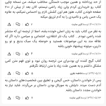
از حد پرداخته و همین موجب خستگی مخاطب میشه، من نسخه چاپی
کتاب رو خریداری کردم ولی زیاد راضی نیستم، الان بعد از بیش از 200
صفحه خوندن کتاب، هنوز هم اون کشش لازم رو احساس نمیکنم، به علاوه
یک حس یاس و ناامیدی را به آدم تزریق میکنه
1400/12/20
|
توسط
کاربر سایت
2
|
|
به نظر من کتاب باید به زبان اصلی خونده بشه، اصلا از ترجمه ای که منتشر
شده راضی نبودم... کتاب یک نثر انتقادی، اجتماعی و سیاسی داره اگر که
علاقه مند به این موضوعات هستید و حوصله یک سبک بدیع و نو رو
دارین، میتونه پیشنهاد خوبی باشه
1400/12/20
|
توسط
کاربر سایت
4
|
|
کتاب گیج کننده ای بود،برای من ترجمه روان نبود و توی فهم متن کمی
مشکل داشتم و به همین علت زیاد با متن ارتباط نگرفتم.
1399/05/21
|
توسط
فاطمه نظری
5
|
|
پس از خواندن داستان، حس گیجی و تعلیق بین شخصیت‌های داستان به
آدم دست میده. دلیلش به سورئال بودن داستان بر می‌گرده. شاید نیاز به
خواندن مجدد داستان باشه.
1398/05/23
|
توسط
کاربر سایت
7
|
|