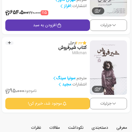
انتشارات:
افراز
2
654،500
٪15
770،000
جزئیات
افزودن به سبد
4.33
از
3
رأی
کتاب شیرفروش
Milkman
مترجم:
سونیا سینگ
انتشارات:
مجید
2
95،000
ناموجود
جزئیات
موجود شد، خبرم کن!
معرفی
دسته‌بندی
نکوداشت
مقالات
نظرات