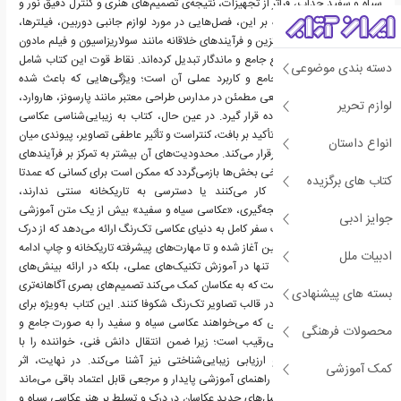
سیاه و سفید جذاب، فراتر از تجهیزات، نتیجه‌ی تصمیم‌های هنری و کنترل دقیق نور و
ترکیب‌بندی هستند. علاوه بر این، فصل‌هایی در مورد لوازم جانبی دوربین، فیلترها،
فلاش‌ها، تکنیک‌های جایگزین و فرآیندهای خلاقانه مانند سولاریزاسیون و فیلم مادون
قرمز، کتاب را به یک مرجع جامع و ماندگار تبدیل کرده‌اند. نقاط قوت این کتاب شامل
دسته بندی موضوعی
وضوح آموزش، گستره جامع و کاربرد عملی آن است؛ ویژگی‌هایی که باعث شده
هورنشتاین به عنوان مرجعی مطمئن در مدارس طراحی معتبر مانند پارسونز، هاروارد،
لوازم تحریر
ییل و RISD مورد استفاده قرار گیرد. در عین حال، کتاب به زیبایی‌شناسی عکاسی
تک‌رنگ توجه می‌کند و با تأکید بر بافت، کنتراست و تأثیر عاطفی تصاویر، پیوندی میان
انواع داستان
مهارت‌های فنی و هنری برقرار می‌کند. محدودیت‌های آن بیشتر به تمرکز بر فرآیندهای
آنالوگ و فشردگی فنی برخی بخش‌ها بازمی‌گردد که ممکن است برای کسانی که عمدتا
کتاب های برگزیده
با دوربین‌های دیجیتال کار می‌کنند یا دسترسی به تاریکخانه سنتی ندارند،
چالش‌برانگیز باشد. در نتیجه‌گیری، «عکاسی سیاه و سفید» بیش از یک متن آموزشی
جوایز ادبی
صرف است؛ این کتاب یک سفر کامل به دنیای عکاسی تک‌رنگ ارائه می‌دهد که از درک
بنیادی نور و مکانیک دوربین آغاز شده و تا مهارت‌های پیشرفته تاریکخانه و چاپ ادامه
ادبیات ملل
می‌یابد. ارزش این اثر نه تنها در آموزش تکنیک‌های عملی، بلکه در ارائه بینش‌های
زیبایی‌شناختی و هنری است که به عکاسان کمک می‌کند تصمیم‌های بصری آگاهانه‌تری
بسته های پیشنهادی
بگیرند و خلاقیت خود را در قالب تصاویر تک‌رنگ شکوفا کنند. این کتاب به‌ویژه برای
دانشجویان و حرفه‌ای‌هایی که می‌خواهند عکاسی سیاه و سفید را به صورت جامع و
محصولات فرهنگی
عملی بیاموزند، منبعی بی‌رقیب است؛ زیرا ضمن انتقال دانش فنی، خواننده را با
فرآیندهای تفکر هنری و ارزیابی زیبایی‌شناختی نیز آشنا می‌کند. در نهایت، اثر
کمک آموزشی
هورنستاین به عنوان یک راهنمای آموزشی پایدار و مرجعی قابل اعتماد باقی می‌ماند
که می‌تواند الهام‌بخش نسل‌های جدید عکاسان در درک و تسلط بر هنر عکاسی سیاه و