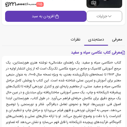
1
221،000
٪15
260،000
جزئیات
افزودن به سبد
معرفی
دسته‌بندی
نظرات
معرفی کتاب عکاسی سیاه و سفید
کتاب «عکاسی سیاه و سفید: یک راهنمای مقدماتی» نوشته هنری هورنستاین، یک
مرجع آموزشی کلاسیک و جامع در حوزه عکاسی تک‌رنگ است که از زمان انتشار اولیه در
سال ۱۹۸۳ تا نسخه‌های بازنگری‌شده بعدی، به ویژه نسخه سال ۲۰۰۵، به عنوان منبعی
معتبر برای آموزش و تمرین عملی شناخته شده است. این کتاب با پوشش کامل مراحل
عکاسی سیاه و سفید سنتی، از مفاهیم پایه‌ای نور و کنترل نوردهی گرفته تا تکنیک‌های
پیشرفته تاریکخانه و چاپ، یک مسیر آموزشی ساختاریافته برای مبتدیان و در عین حال
یک مرجع دقیق برای عکاسان حرفه‌ای فراهم می‌آورد. در طول کتاب، هورنستاین ابتدا
اصول فنی دوربین‌ها، لنزها و نحوه‌ی تعامل دیافراگم، شاتر و نورسنجی را توضیح
می‌دهد، سپس به آموزش نوردهی و ظهور فیلم می‌پردازد و مراحل چاپ و تنظیم تن و
کنتراست را با دقت و وضوح تشریح می‌کند. او با ارائه مثال‌های عملی و راهنمایی‌های
گام‌به‌گام، فرآیندهای پیچیده تاریکخانه را قابل فهم می‌سازد و نشان می‌دهد که تصاویر