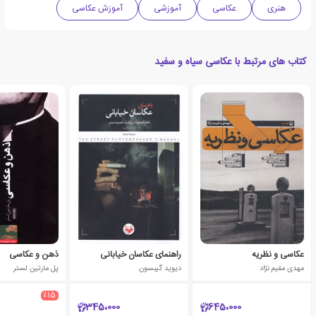
هنری
عکاسی
آموزشی
آموزش عکاسی
کتاب های مرتبط با عکاسی سیاه و سفید
عکاسی و نظریه
راهنمای عکاسان خیابانی
ذهن و عکاسی
مهدی مقیم نژاد
دیوید گیبسون
پل مارتین لستر
٪15
345،000
645،000