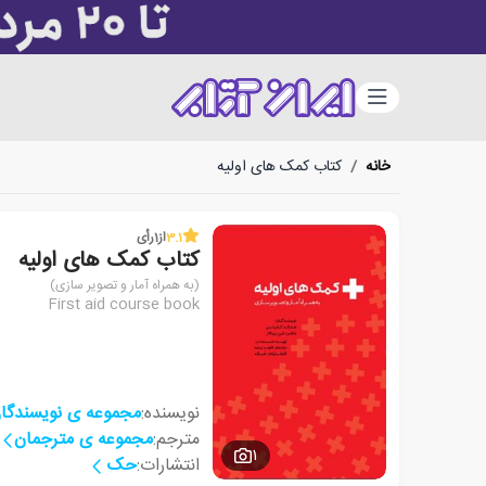
دسته‌بندی
خانه
/
کتاب کمک های اولیه
3.1
از
1
رأی
کتاب کمک های اولیه
(به همراه آمار و تصویر سازی)
First aid course book
نویسنده:
مجموعه ی نویسندگا
مترجم:
مجموعه ی مترجمان
1
انتشارات:
حک