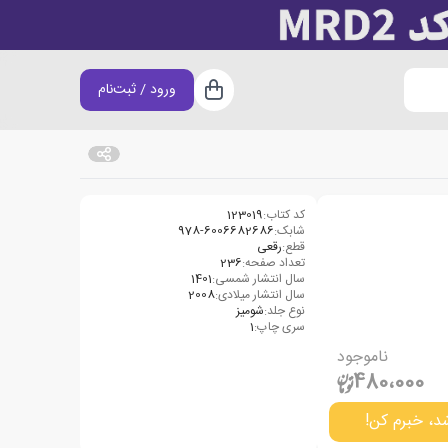
ورود / ثبت‌نام
سبد خرید
کد کتاب:
123019
شابک:
978-6006682686
قطع:
رقعی
تعداد صفحه:
236
سال انتشار شمسی:
1401
سال انتشار میلادی:
2008
نوع جلد:
شومیز
سری چاپ:
1
ناموجود
480،000
د، خبرم کن!