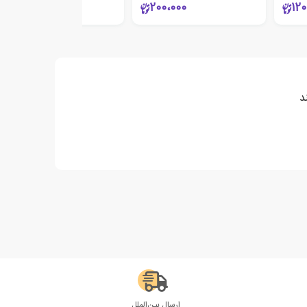
11،000
200،000
120
د
ارسال بین‌الملل