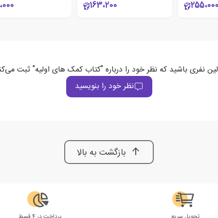
،000
163،200
255،00
لین نفری باشید که نظر خود را درباره "کتاب کمک های اولیه" ثبت می‌کن
نظر خود را بنویسید
بازگشت به بالا
تحویل سریع
پرداخت در 4 قسط