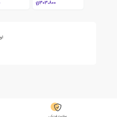
0
303،800
او
سلامت فیزیکی