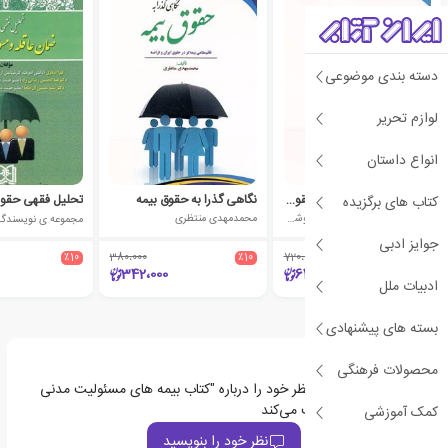
دسته بندی موضوعی
لوازم تحریر
انواع داستان
بیمه مسئولیت مدنی در حقوق ایران و انگلیس
نگاهی گذرا به حقوق بیمه
کتاب های برگزیده
سید محمدحسن ملائکه پور شوشتری
محمدمهدی منتظری
مجموعه ی نویسندگا
جوایز ادبی
٪10
380،000
٪10
720،000
٪10
342،000
648،000
ادبیات ملل
بسته های پیشنهادی
محصولات فرهنگی
اولین نفری باشید که نظر خود را درباره "کتاب بیمه های مسئولیت مدنی
شغلی و حرفه ای" ثبت می‌کند
کمک آموزشی
نظر خود را بنویسید