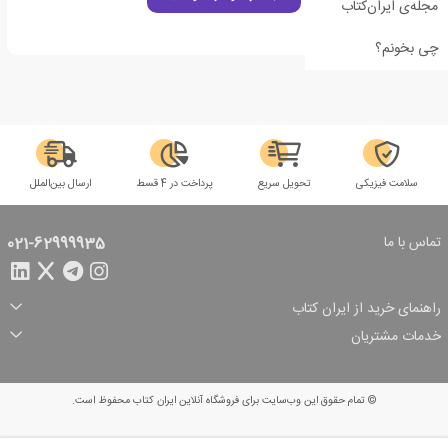
مجله‌ی ایران‌کتاب
چی بخونم؟
سلامت فیزیکی
تحویل سریع
پرداخت در 4 قسط
ارسال بین‌الملل
تماس با ما
021-62999935
راهنمای خرید از ایران کتاب
ثبت سفارش
شیوه پرداخت
خدمات مشتریان
تخفیف‌های خرید
شرایط ارسال سفارش
درباره ما
شرایط استفاده
حریم خصوصی
پیگیری سفارش
بازگرداندن سفارش
پرسش‌های متداول
© تمام حقوق این وب‌سایت برای فروشگاه آنلاین ایران کتاب محفوظ است.