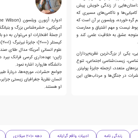
نه‌ها بوده، می‌آغازد و ۲۱ نامه را با داستان‌هایی از زندگی خویش پیش
امیابی‌ها و ناکامی‌های مسیری که
لم گره خورده، ویلسون بر آن است که
ربوط نیست و مهم اشتیاق و ممارست
آمریکایی، حشره‌شناس بزرگ و بنیانگ
 متوجه عشق به خلاقیت علمی کند و
کیس
علوم انسانی آمریکا؛ مدال طلای صن
دان آمریکایی، یکی از بزرگ‌ترین نظریه‌پردازان
ژاپن؛ عهده‌داری کرسی فرانک بیرد 
دربارهٔ مورچه‌ها، بوم‌شناسی، زیست‌شناسی اجتماعی، تنوع
دانشگاه هاروارد اشاره نمود.
ه‌های متعدد، ازجمله جایزهٔ پولیتزر.
جوامع حشرات، مورچه‌ها، دربارهٔ طب
رات در جنگل‌ها و مرداب‌های این
انسان نظریهٔ جغرافیای زیستی جزایر،
او هستند.
زندگی نامه
ادبیات واقع گرایانه
دهه 2010 میلادی