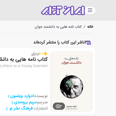
دسته‌بندی
خانه
/
کتاب نامه هایی به دانشمند جوان
2
ناشر این کتاب را منتشر کرده‌اند
4.4
از
2
رأی
کتاب نامه هایی به دان
Letters to a Young Scientist
نویسنده:
ادوارد ویلسون
مترجم:
مریم برومندی
2
انتشارات:
فرهنگ نشر نو