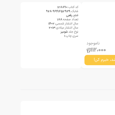
کد کتاب:
128890
شابک:
978-9641652939
قطع:
رقعی
تعداد صفحه:
188
سال انتشار شمسی:
1402
سال انتشار میلادی:
2013
نوع جلد:
شومیز
سری چاپ:
1
ناموجود
112،000
د، خبرم کن!