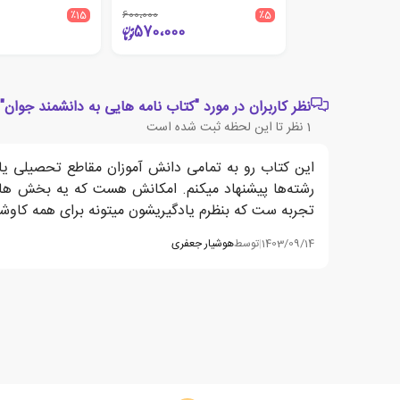
٪15
600،000
٪5
570،000
نظر کاربران در مورد "کتاب نامه هایی به دانشمند جوان"
1
نظر تا این لحظه ثبت شده است
این کتاب رو به تمامی دانش آموزان مقاطع تحصیلی یاز
رشته‌ها پیشنهاد میکنم. امکانش هست که یه بخش های
تجربه ست که بنظرم یادگیریشون میتونه برای همه کاوشگ
1403/09/14
|
توسط
هوشیار جعفری