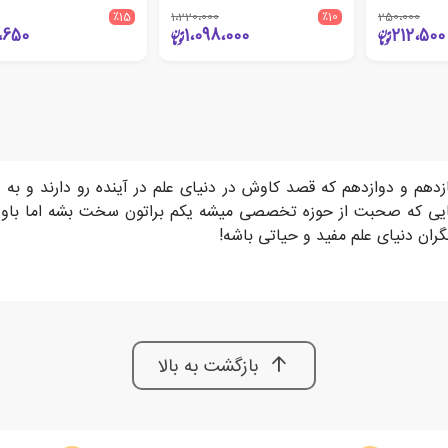
٪15
1،220،000
٪10
250،000
،650
1،098،000
212،500
دهم و دوازدهم که قصد کاوش در دنیای علم در آینده رو دارند و به 
ی که صحبت از حوزه تخصصی میشه یکم براتون سخت بشه اما باور کنی
ران دنیای علم مفید و حیاتی باشه!
بازگشت به بالا