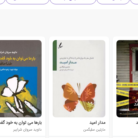
د
مدار امید
مارتین سلیگمن
داوید سروان شرایبر