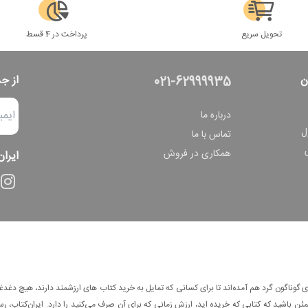
تحویل سریع
پرداخت در 4 قسط
ن
از ج
021-62999935
درباره ما
ل
تماس با ما
همکاری در فروش
ایران
وناگون گرد هم آمده‌اند تا برای کسانی که تمایل به خرید کتاب های ارزشمند دارند، هیچ دغدغه
 باشید که کتابی که خریده اید، ارزش زمانی که برای آن صرف می‌کنید را دارد. ایران‌کتاب، رس