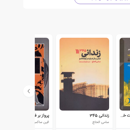
بارها می توان به خود گفت خداحافظ
زندانی 345
پرواز بر فراز جنون
سامی الحاج
الین ساکس