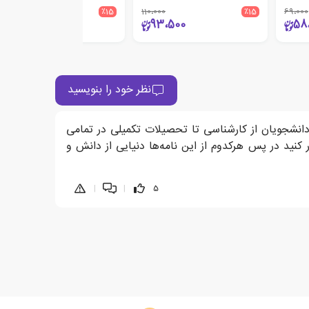
195،000
٪15
110،000
٪15
69،000
165،750
93،500
58
نظر خود را بنویسید
دانشجویان از کارشناسی تا تحصیلات تکمیلی در تمامی
د در پس هرکدوم از این نامه‌ها دنیایی از دانش و
|
|
5