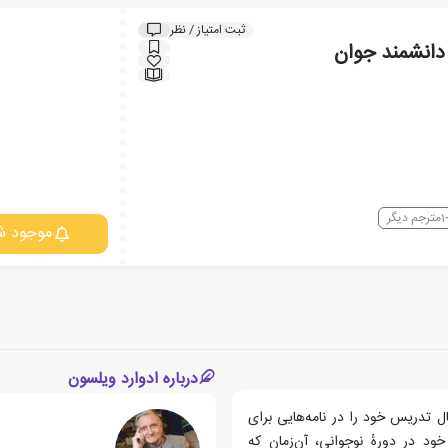
ثبت امتیاز / نظر
دانشمند جوان
1
مترجم دیگر
موجود ش
درباره ادوارد ویلسون
ویلسون آموخته‌هایش از کارراههٔ حرفه‌ای‌ و عصارهٔ ۶۰ سال تدریس خود را در نامه‌هایی برای
د در دورهٔ نوجوانی، آن‌زمان که