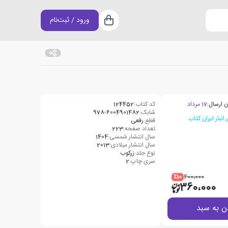
ورود / ثبت‌نام
سبد خرید
ن ارسال:
17 مرداد
کد کتاب:
124452
شابک:
‫‭978-6004901482
قطع:
رقعی
تعداد صفحه:
223
سال انتشار شمسی:
1404
سال انتشار میلادی:
2013
نوع جلد:
زرکوب
سری چاپ:
2
٪10
400،000
360،000
ن به سبد