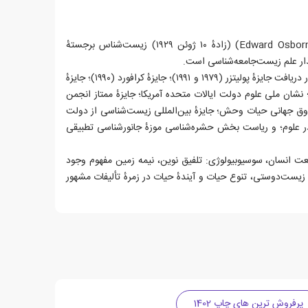
ادوارد اُزبورن ویلسون (Edward Osborne Wilson) (زادهٔ ۱۰ ژوئن ۱۹۲۹) زیست‌شناس برجستهٔ
ذار علم زیست‌جامعه‌شناسی است.
از جملهٔ افتخارات او می‌توان به دو بار دریافت جایزهٔ پولیتزر (۱۹۷۹ و ۱۹۹۱)؛ جایزهٔ کرافورد (۱۹۹۰)؛ جایزهٔ
تلر (۲۰۰۰)؛ جایزهٔ نیرنبرگ (۲۰۰۱)؛ نشان ملی علوم دولت ایالات متحده آمریکا؛ جایزهٔ ممتاز انجمن
دوق جهانی حیات وحش؛ جایزهٔ بین‌المللی زیست‌شناسی از دولت
در علوم؛ و ریاست بخش حشره‌شناسی موزهٔ جانورشناسی تطبیقی
یعت انسان، سوسیوبیولوژی: تلفیق نوین، نیمه زمین مفهوم وجود
 زیست‌دوستی، تنوع حیات و آیندهٔ حیات در زمرهٔ تألیفات مشهور
پرفروش ترین های چاپ 1402