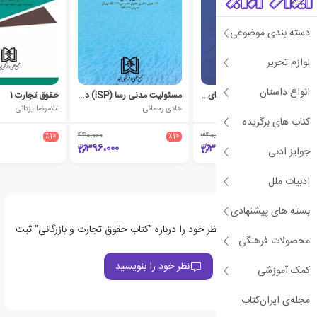
دسته بندی موضوعی
لوازم تحریر
انواع داستان
حل و فصل اختلافات حرفه ای کارگزاران بورس
مسئولیت مدنی رسا (ISP) در حقوق تجارت الکترونیکی
حقوق تجارت 1
ریحانه سادات قریشی
هادی رحمانی
غلامرضا یزدانی
کتاب های برگزیده
٪10
440،000
٪10
340،000
٪10
396،000
306،000
جوایز ادبی
ادبیات ملل
بسته های پیشنهادی
اولین نفری باشید که نظر خود را درباره "کتاب حقوق تجارت و بازرگانی" ثبت
محصولات فرهنگی
می‌کند
نظر خود را بنویسید
کمک آموزشی
مجله‌ی ایران‌کتاب