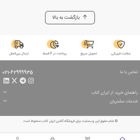
بازگشت به بالا
سلامت فیزیکی
تحویل سریع
پرداخت در 4 قسط
ارسال بین‌الملل
تماس با ما
021-62999935
راهنمای خرید از ایران کتاب
ثبت سفارش
شیوه پرداخت
خدمات مشتریان
تخفیف‌های خرید
شرایط ارسال سفارش
درباره ما
شرایط استفاده
حریم خصوصی
پیگیری سفارش
بازگرداندن سفارش
پرسش‌های متداول
© تمام حقوق این وب‌سایت برای فروشگاه آنلاین ایران کتاب محفوظ است.
سبد خرید