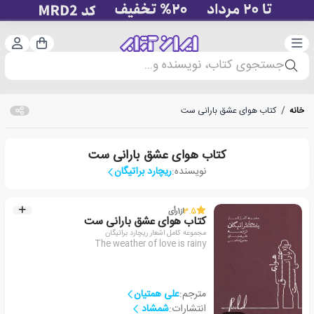
دسته‌بندی
ورود 
سبد خرید
جستجوی کتاب، نویسنده و...
خانه
/
کتاب هوای عشق بارانی ست
کتاب هوای عشق بارانی ست
نویسنده:
ریچارد براتیگان
3.5
از
1
رأی
کتاب هوای عشق بارانی ست
مجموعه کامل اشعار ریچارد براتیگان
The weather of love is rainy
مترجم:
علی همتیان
انتشارات:
شمشاد