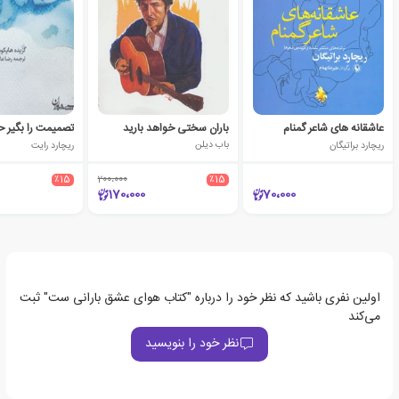
عاشقانه های شاعر گمنام
باران سختی خواهد بارید
تصمیمت را بگیر ح
ریچارد براتیگان
باب دیلن
ریچارد رایت
٪15
200،000
٪15
170،000
70،000
اولین نفری باشید که نظر خود را درباره "کتاب هوای عشق بارانی ست" ثبت
می‌کند
نظر خود را بنویسید