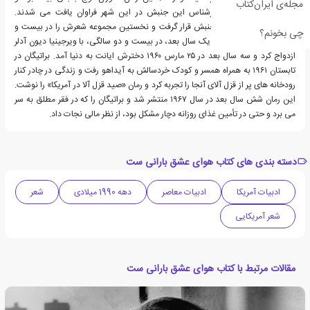
مجله‌ی ایران‌کتاب
نویسندگان و شاعران سرشناس این جنبش در این شهر فراوان یافت می شدند.
براتیگان تحت تأثیر این جنبش قرار گرفت و نخستین مجموعه شعرش را در بیست و
چی بخونم؟
یک سالگی منتشر کرد. او یک سال بعد، در بیست و دو سالگی، با ویرجینیا دیون آدلر
ازدواج کرد و سه سال بعد در ۲۵ مارس ۱۹۶۰ دخترش ایانت به دنیا آمد. براتیگان در
تابستان ۱۹۶۱ به همراه همسر و کودک خردسالش به آیداهو رفت و زندگی در چادر کنار
رودخانه های پر از قزل آلای آنجا را تجربه کرد و رمان «صید قزل آلا در آمریکا» را نوشت.
این رمان شش سال بعد در سال ۱۹۶۷ منتشر شد و براتیگان را که در فقر مطلق به سر
می برد و حتی در تأمین غذای روزانه دچار مشکل بود، از نظر مالی نجات داد.
دسته بندی های کتاب هوای عشق بارانی ست
ادبیات آمریکا
ادبیات معاصر
دهه 1990 میلادی
شعر
شعر آمریکایی
مقالات مرتبط با کتاب هوای عشق بارانی ست