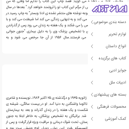
مادرش "ادنا" می دهد و می گوید:"قصد چاپ این کتاب را ندارم اما وقتی که من
مشهور و محبوب شدم،پس از مرگم این کتاب تو را ثروتمند خواهد کرد." بعدها در سال
۱۹۹۲ این کتاب با نام"مجموعه نوشته های منتشر نشده ی ادنا وبستر" به چاپ رسید.در
همین زمان او خانه را ترک می کند و به تنهایی زندگی می کند اما شیطنت می کند و با
دسته بندی موضوعی
سنگ شیشه ی پاسگاه پلیس را می شکند و یک هفته به زندان می رود.پس از گذراندن
دوران حبس یک هفته ای با تشخیص پزشک وی را به دلیل بیماری "جنون جوانی
لوازم تحریر
پارانویدی" به تیمارستان می فرستند.سال ۱۹۵۶ از آن جا مرخص می شود و به
سانفرانسیسکو می رود.
انواع داستان
کتاب های برگزیده
درباره ریچارد براتیگان
جوایز ادبی
ادبیات ملل
بسته های پیشنهادی
ریچارد براتیگان، زاده ی ۳۰ ژانویه ۱۹۳۵ و درگذشته ی ۲۵ اکتبر ۱۹۸۴، نویسنده و شاعری
آمریکایی بود. براتیگان در تاکوما واشنگتن به دنیا آمد. او در بیست سالگی، شیشه ی
محصولات فرهنگی
پاسگاه پلیس را با سنگ شکست و یک هفته را در زندان گذراند و بعد به بیمارستان
دولتی آرگون تحویل داده شد. براتیگان به تشخیص پزشکان، به خاطر ابتلا به جنون
کمک آموزشی
جوانی پارانوئیدی در بیمارستان، تحت شوک درمانی و مراقبت ویژه قرار گرفت و پس از
مرخص شدن، به سان فرانسیسکو رفت. این زمان، دوران اوج جنبش بیت بود و