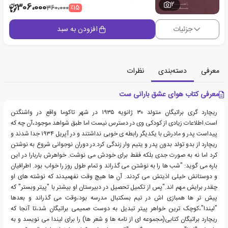
2
306،000
٪15
360،000
جزئیات
افزودن به سبد
معرفی
دسته‌بندی
نظرات
معرفی کتاب هوای عشق بارانی ست
ریچارد گری براتیگان متولد ۳۰ ژانویه ۱۹۳۵ در شهر تاکوما واقع در واشنگتن
است.اطلاعات زیادی از کودکی وی در دسترس نیست اما طبق شواهد موجود،آن چه که
پیداست پدر و مادرش با یکدیگر رابطه ی خوبی نداشتند و در آپریل ۱۹۳۴ جدا شدند و
ریچارد از بدو تولد بدون پدر و یتیم وار زندگی کرد.در دوران نوجوانی شروع به نوشتن
کرد اما نه به صورت جدی بلکه فقط برای خودش می نوشت. خواهرش باربارا در این
باره می گوید: "شب ها را به نوشتن می گذراند و تمام طول روز را خواب بود. اطرافیان
و دوستانش خیلی اذیتش می کردند. آن ها هیچ وقت نفهمیدند که نوشته های او
چقدر برایش مهم اند."پس از تکمیل تحصیل در دبیرستان او بیشتر با "پیتر وبستر" که
پیش تر ها همبازی اش در تیم بسکتبال مدرسه بود،وقت می گذراند و بعدها
"لیندا"،کوچک ترین خواهر پیتر تبدیل به دوست صمیمی براتیگان شد،تا آنجا که
ریچارد براتیگان کتابی(مجموعه ای از نامه ها و شعر ها) را برای لیندا می نویسد و به